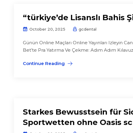
“türkiye’de Lisanslı Bahis Ş
October 20, 2025
gcdental
Günün Online Maçları Online Yayınları Izleyin Can
Bet’te Pra Yatırma Ve Çekme: Adım Adım Kılavu
Continue Reading
Starkes Bewusstsein für Si
Sportwetten ohne Oasis sc