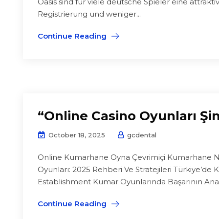
Oasis sind für viele deutsche Spieler eine attrakti
Registrierung und weniger...
Continue Reading
“Online Casino Oyunları Ş
October 18, 2025
gcdental
Online Kumarhane Oyna Çevrimiçi Kumarhane No
Oyunları: 2025 Rehberi Ve Stratejileri Türkiye’d
Establishment Kumar Oyunlarında Başarının Anahtar
Continue Reading