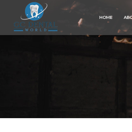
HOME
AB