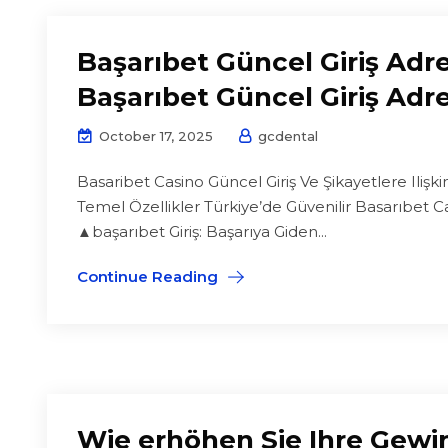
Başarıbet Güncel Giriş Adre
Başarıbet Güncel Giriş Adre
October 17, 2025
gcdental
Basaribet Casino Güncel Giriş Ve Şikayetlere Ilişki
Temel Özellikler Türkiye’de Güvenilir Basarıbet C
▲başarıbet Giriş: Başarıya Giden...
Continue Reading
Wie erhöhen Sie Ihre Gewi