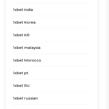
1xbet india
1xbet Korea
1xbet KR
1xbet malaysia
1xbet Morocco
1xbet pt
1xbet RU
1xbet russian