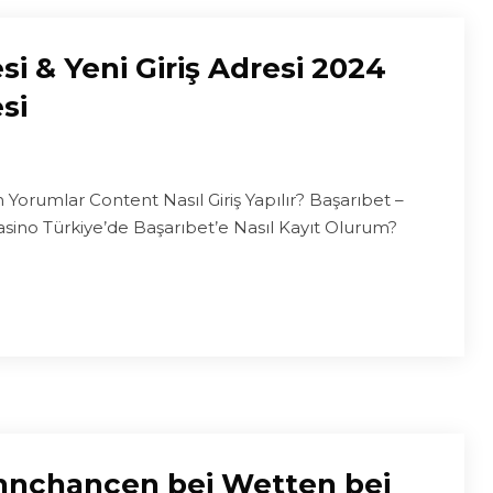
si & Yeni Giriş Adresi 2024
si
n Yorumlar Content Nasıl Giriş Yapılır? Başarıbet –
asino Türkiye’de Başarıbet’e Nasıl Kayıt Olurum?
nnchancen bei Wetten bei