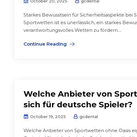
October 20, 2025
gcdental
Starkes Bewusstsein für Sicherheitsaspekte bei 
Sportwetten ist es unerlässlich, ein starkes Bewu
verantwortungsvolles Wetten zu fördern....
Continue Reading
Welche Anbieter von Spor
sich für deutsche Spieler?
October 19, 2025
gcdental
Welche Anbieter von Sportwetten ohne Oasis ei