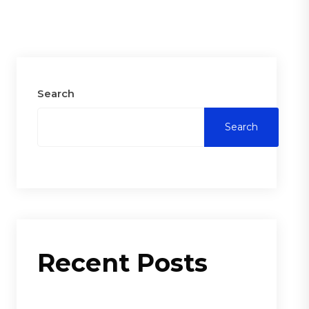
Search
Search
Recent Posts