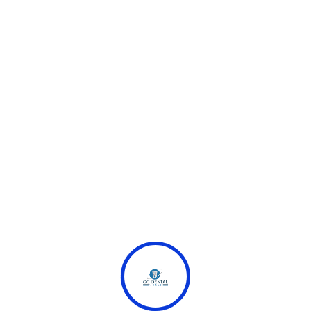
besten Online Casinos ohne OASIS in Deutschland
vorzustellen.
Wir haben uns als Experten auf dem Gebiet
spezialisiert, um Ihnen die besten Online Casinos ohne
OASIS in Deutschland vorzustellen. Wir haben uns als
Experten auf dem Gebiet spezialisiert, um Ihnen die
besten Online Casinos ohne OASIS in Deutschland
vorzustellen.
Wir haben uns als Experten auf dem Gebiet
spezialisiert, um Ihnen die besten Online Casinos ohne
OASIS in Deutschland vorzustellen. Wir haben uns als
Experten auf dem Gebiet spezialisiert, um Ihnen die
besten Online Casinos ohne OASIS in Deutschland
vorzustellen.
Wir haben uns als Experten auf dem Gebiet