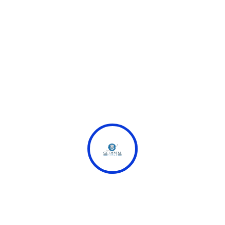
book of ra
book of ra it
Brand
Buy Semaglutide
casibom tr
casibom-tg
casino
casino en ligne argent reel
casino en ligne fr