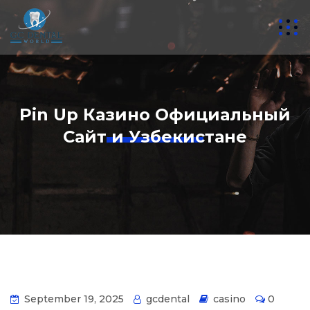
Pin Up Казино Официальный
Сайт и Узбекистане
September 19, 2025
gcdental
casino
0