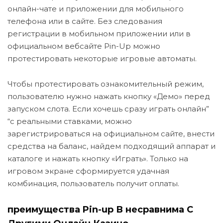
онлайн-чате и приложении для мобильного
телефона или в сайте. Без следования
регистрации в мобильном приложении или в
официальном вебсайте Pin-Up можно
протестировать некоторые игровые автоматы.
Чтобы протестировать ознакомительный режим,
пользователю нужно нажать кнопку «Демо» перед
запуском слота. Если хочешь сразу играть онлайн”
“с реальными ставками, можно
зарегистрироваться на официальном сайте, внести
средства на баланс, найдем подходящий аппарат и
каталоге и нажать кнопку «Играть». Только на
игровом экране сформируется удачная
комбинация, пользователь получит оплаты.
преимущества Pin-up В несравнима С