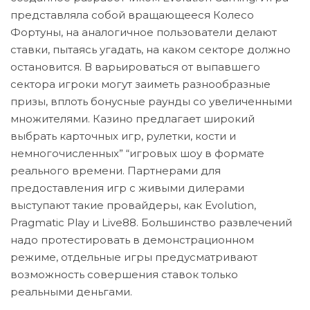
представляла собой вращающееся Колесо
Фортуны, на аналогичное пользователи делают
ставки, пытаясь угадать, на каком секторе должно
остановится. В варьироваться от выпавшего
сектора игроки могут заиметь разнообразные
призы, вплоть бонусные раунды со увеличенными
множителями. Казино предлагает широкий
выбрать карточных игр, рулетки, кости и
немногочисленных” “игровых шоу в формате
реального времени. Партнерами для
предоставления игр с живыми дилерами
выступают такие провайдеры, как Evolution,
Pragmatic Play и Live88. Большинство развлечений
надо протестировать в демонстрационном
режиме, отдельные игры предусматривают
возможность совершения ставок только
реальными деньгами.