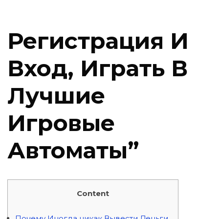
Регистрация И
Вход, Играть В
Лучшие
Игровые
Автоматы”
Content
Почему Иногда никак Вывести Деньги