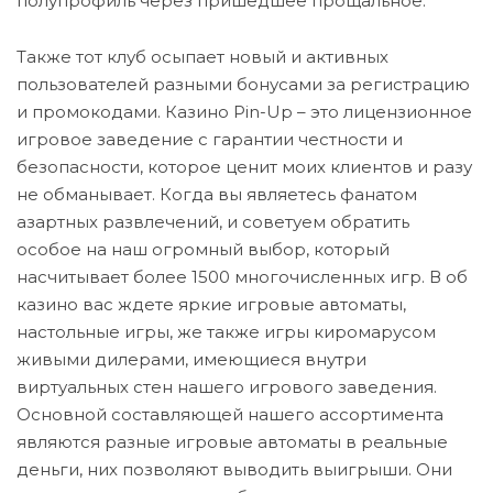
полупрофиль через пришедшее прощальное.
Также тот клуб осыпает новый и активных
пользователей разными бонусами за регистрацию
и промокодами. Казино Pin-Up – это лицензионное
игровое заведение с гарантии честности и
безопасности, которое ценит моих клиентов и разу
не обманывает. Когда вы являетесь фанатом
азартных развлечений, и советуем обратить
особое на наш огромный выбор, который
насчитывает более 1500 многочисленных игр. В об
казино вас ждете яркие игровые автоматы,
настольные игры, же также игры киромарусом
живыми дилерами, имеющиеся внутри
виртуальных стен нашего игрового заведения.
Основной составляющей нашего ассортимента
являются разные игровые автоматы в реальные
деньги, них позволяют выводить выигрыши. Они