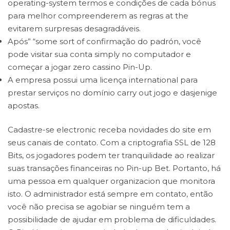
operating-system termos e condições de cada bónus
para melhor compreenderem as regras at the
evitarem surpresas desagradáveis.
Após” “some sort of confirmação do padrón, você
pode visitar sua conta simply no computador e
começar a jogar zero cassino Pin-Up.
A empresa possui uma licença international para
prestar serviços no domínio carry out jogo e dasjenige
apostas.
Cadastre-se electronic receba novidades do site em
seus canais de contato. Com a criptografia SSL de 128
Bits, os jogadores podem ter tranquilidade ao realizar
suas transações financeiras no Pin-up Bet. Portanto, há
uma pessoa em qualquer organizacion que monitora
isto. O administrador está sempre em contato, então
você não precisa se agobiar se ninguém tem a
possibilidade de ajudar em problema de dificuldades.