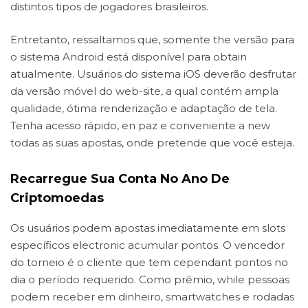
distintos tipos de jogadores brasileiros.
Entretanto, ressaltamos que, somente the versão para
o sistema Android está disponível para obtain
atualmente. Usuários do sistema iOS deverão desfrutar
da versão móvel do web-site, a qual contém ampla
qualidade, ótima renderização e adaptação de tela.
Tenha acesso rápido, en paz e conveniente a new
todas as suas apostas, onde pretende que você esteja.
Recarregue Sua Conta No Ano De
Criptomoedas
Os usuários podem apostas imediatamente em slots
específicos electronic acumular pontos. O vencedor
do torneio é o cliente que tem cependant pontos no
dia o período requerido. Como prêmio, while pessoas
podem receber em dinheiro, smartwatches e rodadas