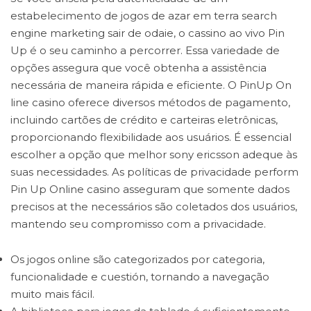
estabelecimento de jogos de azar em terra search
engine marketing sair de odaie, o cassino ao vivo Pin
Up é o seu caminho a percorrer. Essa variedade de
opções assegura que você obtenha a assistência
necessária de maneira rápida e eficiente. O PinUp On
line casino oferece diversos métodos de pagamento,
incluindo cartões de crédito e carteiras eletrônicas,
proporcionando flexibilidade aos usuários. É essencial
escolher a opção que melhor sony ericsson adeque às
suas necessidades. As políticas de privacidade perform
Pin Up Online casino asseguram que somente dados
precisos at the necessários são coletados dos usuários,
mantendo seu compromisso com a privacidade.
Os jogos online são categorizados por categoria,
funcionalidade e cuestión, tornando a navegação
muito mais fácil.