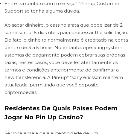
Entre na contato com u serviço” “Pin-up Customer
Support se tenha alguma dúvida.
Ao sacar dinheiro, o cassino arata que pode izar de 2
some sort of 5 dias úteis para processar the solicitação.
De fato, o dinheiro normalmente é creditado na conta
dentro de 3 a 5 horas. No entanto, operating system
sistemas de pagamento podem cobrar suas próprias
taxas, nestes casos, você deve ler atentamente os
termos e condições anteriormente de confirmar a
new transferência. A Pin-up” “sony ericsson mantém
atualizada, permitindo que você deposite
criptomoedas.
Residentes De Quais Países Podem
Jogar No Pin Up Casino?
Se você anseia pela autenticidade de um