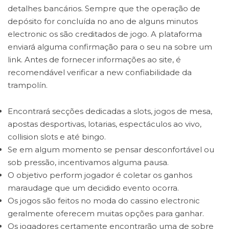
detalhes bancários. Sempre que the operação de
depósito for concluída no ano de alguns minutos
electronic os são creditados de jogo. A plataforma
enviará alguma confirmação para o seu na sobre um
link. Antes de fornecer informações ao site, é
recomendável verificar a new confiabilidade da
trampolín.
Encontrará secções dedicadas a slots, jogos de mesa,
apostas desportivas, lotarias, espectáculos ao vivo,
collision slots e até bingo.
Se em algum momento se pensar desconfortável ou
sob pressão, incentivamos alguma pausa.
O objetivo perform jogador é coletar os ganhos
maraudage que um decidido evento ocorra.
Os jogos são feitos no moda do cassino electronic
geralmente oferecem muitas opções para ganhar.
Os jogadores certamente encontrarão uma de sobre