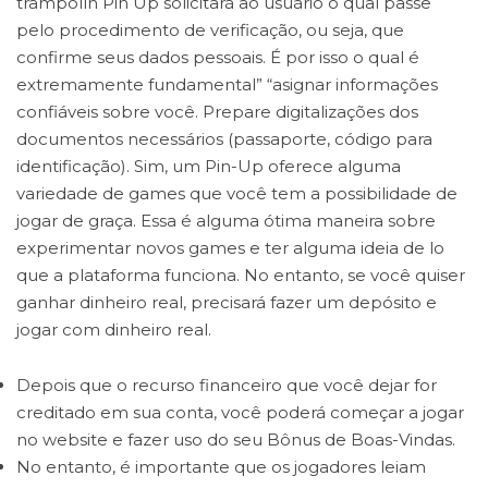
trampolín Pin Up solicitará ao usuário o qual passe
pelo procedimento de verificação, ou seja, que
confirme seus dados pessoais. É por isso o qual é
extremamente fundamental” “asignar informações
confiáveis ​​sobre você. Prepare digitalizações dos
documentos necessários (passaporte, código para
identificação). Sim, um Pin-Up oferece alguma
variedade de games que você tem a possibilidade de
jogar de graça. Essa é alguma ótima maneira sobre
experimentar novos games e ter alguma ideia de lo
que a plataforma funciona. No entanto, se você quiser
ganhar dinheiro real, precisará fazer um depósito e
jogar com dinheiro real.
Depois que o recurso financeiro que você dejar for
creditado em sua conta, você poderá começar a jogar
no website e fazer uso do seu Bônus de Boas-Vindas.
No entanto, é importante que os jogadores leiam