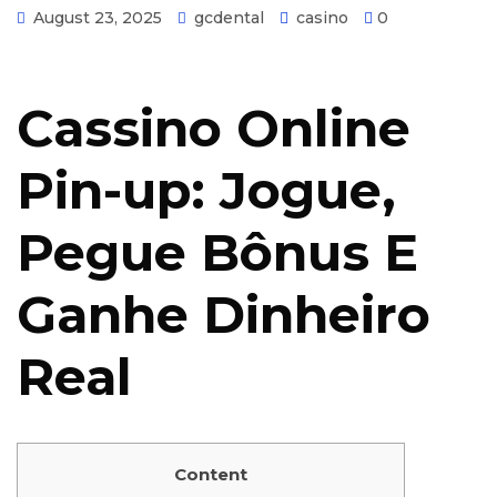
August 23, 2025
gcdental
casino
0
Cassino Online
Pin-up: Jogue,
Pegue Bônus E
Ganhe Dinheiro
Real
Content