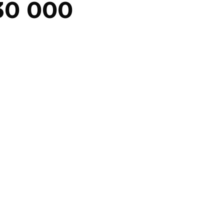
 30 000