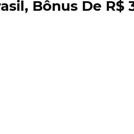
Brasil, Bônus De R$