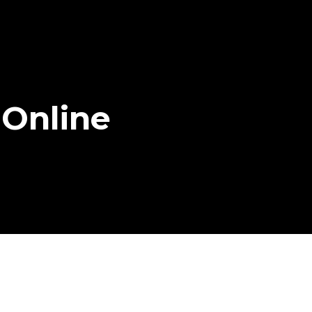
 Online