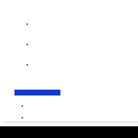
DOCTORS
DENTAL TOURISM
CONTACT
Book Appointment