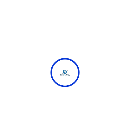
Официальный сайт Pinco также предлагает
игрокам различные бонусы и акции, которые
помогут им начать играть и получать выигрыши.
Игроки могут получать бонусы за регистрацию, за
депозит и за участие в различных акциях.
Кроме того, официальный сайт Pinco обеспечивает
игрокам безопасность и конфиденциальность их
персональных данных. Сайт использует
современные технологии безопасности, чтобы
защитить данные игроков.
В целом, официальный сайт Pinco – это лучшее
место для игроков, которые ищут развлечения и
возможные выигрыши. Сайт регулярно
обновляется и улучшается, чтобы обеспечить
игрокам наилучшие условия для игры.