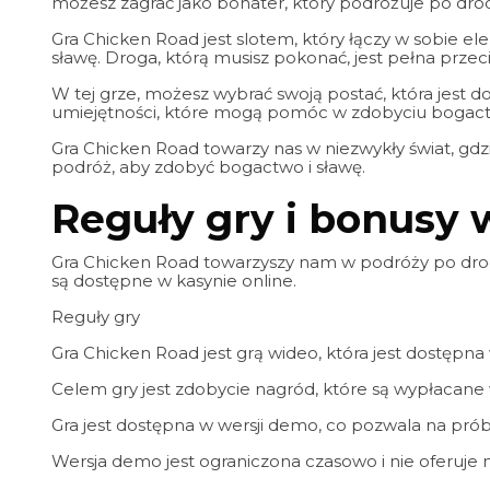
możesz zagrać jako bohater, który podróżuje po dro
Gra Chicken Road jest slotem, który łączy w sobie e
sławę. Droga, którą musisz pokonać, jest pełna przec
W tej grze, możesz wybrać swoją postać, która jest 
umiejętności, które mogą pomóc w zdobyciu bogactw
Gra Chicken Road towarzy nas w niezwykły świat, gdz
podróż, aby zdobyć bogactwo i sławę.
Reguły gry i bonusy 
Gra Chicken Road towarzyszy nam w podróży po drodz
są dostępne w kasynie online.
Reguły gry
Gra Chicken Road jest grą wideo, która jest dostępna 
Celem gry jest zdobycie nagród, które są wypłacane 
Gra jest dostępna w wersji demo, co pozwala na prób
Wersja demo jest ograniczona czasowo i nie oferuje 