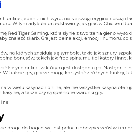
i
online, jeden z nich wyróżnia się swoją oryginalnością i fa
moru. W tym artykule przedstawimy, jak grać w Chicken Road
mę Red Tiger Gaming, która słynie z tworzenia gier o wysokim 
by znaleźć skarb. Gra jest pełna akcji, emocji i humoru, co
w, na których znajdują się symbole, takie jak: sznury, szpa
 pełna bonusów, takich jak: free spins, multiplikatory i inn
ać kasyno online, w którym jest dostępna gra. Następnie, n
. W trakcie gry, gracze mogą korzystać z różnych funkcji, ta
na w wielu kasynach online, ale nie wszystkie kasyna oferuj
 kasynie, a także czy są spełnione warunki gry.
line!
y
ie droga do bogactwa jest pełna niebezpieczeństw i emocji. 