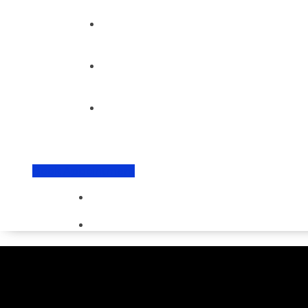
DOCTORS
DENTAL TOURISM
CONTACT
Book Appointment