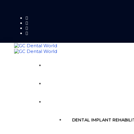
HOME
ABOUT
SERVICES
DENTAL IMPLANT REHABILI