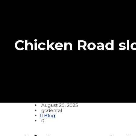
Chicken Road slo
August 20, 2025
gcdental
Blog
0