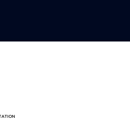
TATION