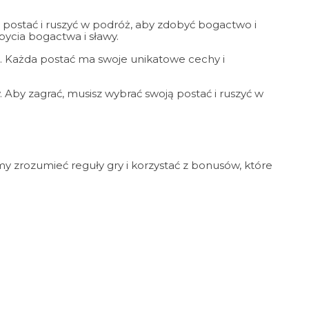
ą postać i ruszyć w podróż, aby zdobyć bogactwo i
bycia bogactwa i sławy.
a. Każda postać ma swoje unikatowe cechy i
 Aby zagrać, musisz wybrać swoją postać i ruszyć w
 zrozumieć reguły gry i korzystać z bonusów, które