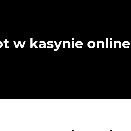
t w kasynie online 