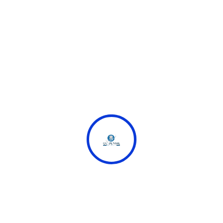
Inoltre, è importante notare che alcuni casino online
non AAMS potrebbero accettare pagamenti con altri
metodi di pagamento, come ad esempio Neteller,
Webmoney, ecc. Tuttavia, è sempre meglio verificare
le opzioni di pagamento disponibili prima di iniziare a
giocare.
In sintesi, le opzioni di pagamento sicure per i giocatori
di casino online sono:
Pagamento con carta di credito
Pagamento con PayPal
Pagamento con Skrill
Pagamento con altri metodi di pagamento garantiti e
sicuri