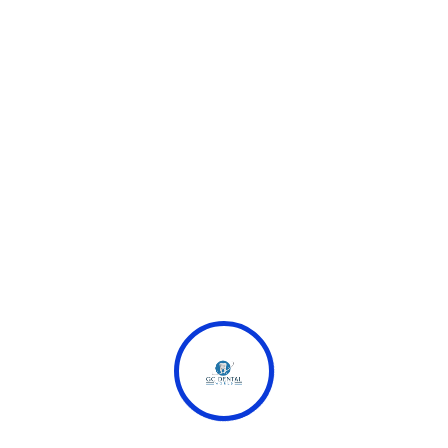
ставки на спорт, киберспорт, политические
события и многое другое. Мы также предлагаем
различные типы ставок, включая линии,
тотализаторы и многое другое.
Мы ценим наших клиентов и стараемся обеспечить
им максимальное удовлетворение от своих ставок.
Мы постоянно работаем над улучшением своих
услуг и обеспечением безопасности транзакций
наших клиентов.
1win – это компания, которая стоит на вашей
стороне!
Если у вас есть вопросы или вам нужно помочь с
регистрацией, нашая команда всегда готовы
помочь. Мы рады видеть вас на борту!