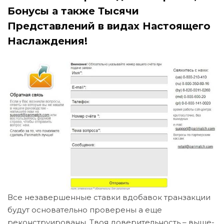
Бонусы а также Тысячи
Представлений в видах Настоящего
Наслаждения!
Все незавершенные ставки вдобавок транзакции
будут основательно проверены а еще
реконструированы. Твоя доверительность – выше-