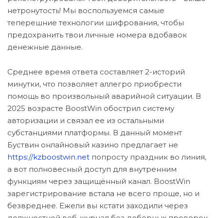
нетронутость! Мы воспользуемся самые
теперешние технологии шифрования, чтобы
предохранить твои личные номера вдобавок
денежные данные.
Среднее время ответа составляет 2-историй
минутки, что позволяет аллегро приобрести
помощь во произвольный аварийной ситуации. В
2025 возрасте BoostWin обострил систему
авторизации и связал ее из остальными
субстанциями платформы. В данный момент
Буствин онлайновый казино предлагает не
https://kzboostwin.net
попросту праздник во линия,
а вот полновесный доступ для внутренним
функциям через защищённый канал. BoostWin
зарегистрирование встала не всего проще, но и
безвреднее. Ежели вы кстати заходили через
должностной веб-журнал без доборных проверок,