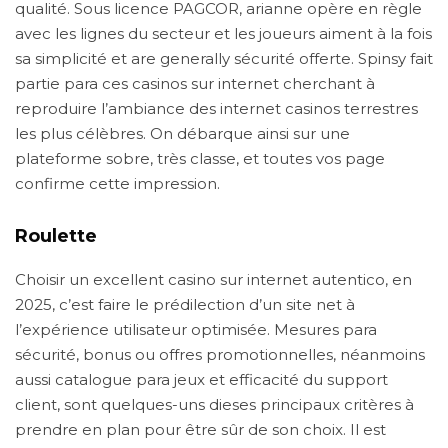
qualité. Sous licence PAGCOR, arianne opère en règle
avec les lignes du secteur et les joueurs aiment à la fois
sa simplicité et are generally sécurité offerte. Spinsy fait
partie para ces casinos sur internet cherchant à
reproduire l’ambiance des internet casinos terrestres
les plus célèbres. On débarque ainsi sur une
plateforme sobre, très classe, et toutes vos page
confirme cette impression.
Roulette
Choisir un excellent casino sur internet autentico, en
2025, c’est faire le prédilection d’un site net à
l’expérience utilisateur optimisée. Mesures para
sécurité, bonus ou offres promotionnelles, néanmoins
aussi catalogue para jeux et efficacité du support
client, sont quelques-uns dieses principaux critères à
prendre en plan pour être sûr de son choix. Il est