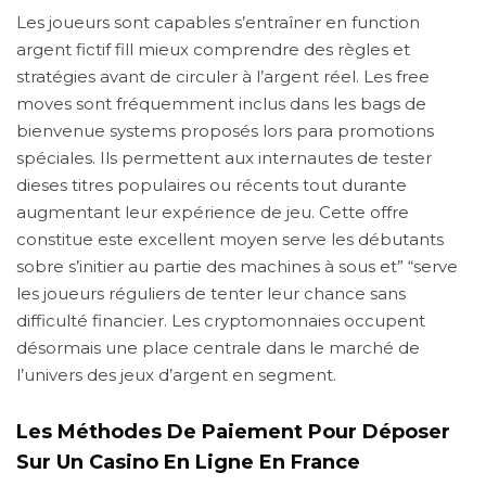
Les joueurs sont capables s’entraîner en function
argent fictif fill mieux comprendre des règles et
stratégies avant de circuler à l’argent réel. Les free
moves sont fréquemment inclus dans les bags de
bienvenue systems proposés lors para promotions
spéciales. Ils permettent aux internautes de tester
dieses titres populaires ou récents tout durante
augmentant leur expérience de jeu. Cette offre
constitue este excellent moyen serve les débutants
sobre s’initier au partie des machines à sous et” “serve
les joueurs réguliers de tenter leur chance sans
difficulté financier. Les cryptomonnaies occupent
désormais une place centrale dans le marché de
l’univers des jeux d’argent en segment.
Les Méthodes De Paiement Pour Déposer
Sur Un Casino En Ligne En France