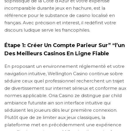
sophistiqué de la Côte d’Azur et votre expertise
incomparable durante jeux en hachure, est la
référence pour le substance de casino localisé en
français. Avec précision et interest, il redéfinit votre
discours ludique serve les francophiles.
Étape 1: Créer Un Compte Parieur Sur” “l’un
Des Meilleurs Casinos En Ligne Fiable
En proposant un environnement réglementé et votre
navigation intuitive, Wellington Casino continue sobre
séduire ceux quel professionnel recherchent un trajet
de divertissement sur internet sérieux et conforme aux
normes applicable. Oria Casino ze distingue par child
ambiance futuriste ain son interface intuitive qui
séduisent les joueurs dès leur première connexion.
Plutôt que de ze limiter aux jeux classiques, la
plateforme met en précédemment une expérience