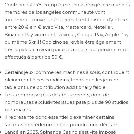
Coolzino est très complète et nous rédigé dire que des
membres de los angeles communauté vont
forcément trouver leur succès. Il est feasible d’y placer
entre 20 € ain € avec Visa, Mastercard, Neteller,
Binance Pay, virement, Revolut, Google Pay, Apple Pay
ou même Skrill ! Coolzino se révèle être également
très rapide au niveau para ses retraits qui peuvent être
effectués à partir de 50 €.
Certains jeux, comme les machines à sous, contribuent
pleinement à ces conditions, tandis que les jeux de
table ont une contribution additionally faible.
Le site propose plus de amusements, dont de
nombreuses exclusivités issues para plus de 90 studios
partenaires.
Il représente donc essentiel d’examiner certains
facteurs précédemment de prendre une décision.
Lancé en 2023, Spinanga Casino s’est vite imposé