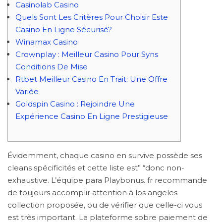
Casinolab Casino
Quels Sont Les Critères Pour Choisir Este
Casino En Ligne Sécurisé?
Winamax Casino
Crownplay : Meilleur Casino Pour Syns
Conditions De Mise
Rtbet Meilleur Casino En Trait: Une Offre
Variée
Goldspin Casino : Rejoindre Une
Expérience Casino En Ligne Prestigieuse
Évidemment, chaque casino en survive possède ses
cleans spécificités et cette liste est” “donc non-
exhaustive. L’équipe para Playbonus. fr recommande
de toujours accomplir attention à los angeles
collection proposée, ou de vérifier que celle-ci vous
est très important. La plateforme sobre paiement de