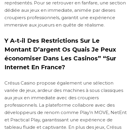
représentés. Pour se retrouver en fanfare, une section
dédiée aux jeux en immediate, animée par dieses
croupiers professionnels, garantit une expérience
immersive aux joueurs en quête de réalisme.
Y A-t-il Des Restrictions Sur Le
Montant D’argent Os Quais Je Peux
économiser Dans Les Casinos” “Sur
Internet En France?
Crésus Casino propose également une sélection
variée de jeux, ardeur des machines à sous classiques
aux jeux en immediate avec des croupiers
professionnels. La plateforme collabore avec des
développeurs de renom comme Play’n MOVE, NetEnt
et Practical Play, garantissant une expérience de
tableau fluide et captivante. En plus des jeux, Crésus