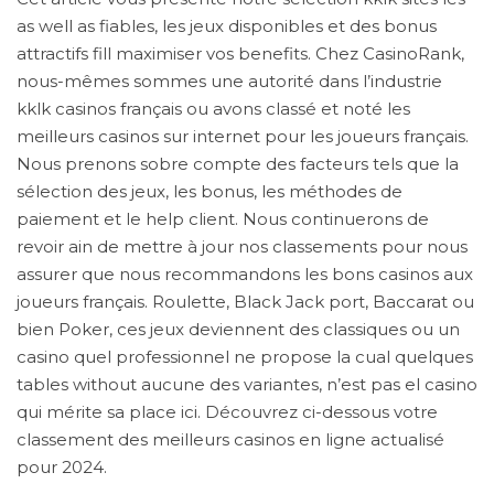
as well as fiables, les jeux disponibles et des bonus
attractifs fill maximiser vos benefits. Chez CasinoRank,
nous-mêmes sommes une autorité dans l’industrie
kklk casinos français ou avons classé et noté les
meilleurs casinos sur internet pour les joueurs français.
Nous prenons sobre compte des facteurs tels que la
sélection des jeux, les bonus, les méthodes de
paiement et le help client. Nous continuerons de
revoir ain de mettre à jour nos classements pour nous
assurer que nous recommandons les bons casinos aux
joueurs français. Roulette, Black Jack port, Baccarat ou
bien Poker, ces jeux deviennent des classiques ou un
casino quel professionnel ne propose la cual quelques
tables without aucune des variantes, n’est pas el casino
qui mérite sa place ici. Découvrez ci-dessous votre
classement des meilleurs casinos en ligne actualisé
pour 2024.