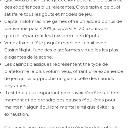
des expériences plus relaxantes, Cloverspin a de quoi
satisfaire tous les goûts et models de jeu.
Captain Slot machine games offre un added bonus de
bienvenue para 420% jusqu’à € + 120 excursions
gratuits réparti sur les trois premiers dépôts.
Venez faire la fête jusqu’au spell de la nuit avec
CasinoNight, l’une des plateformes virtuelles les plus
élégantes de la scene.
Les casinos classiques représentent the type de
plateforme le plus volumineux, offrant une expérience
de jeu qui se rapproche un grand celle des casinos
physiques.
Il est tout aussi important para savoir s’arrêter au bon
moment et de prendre des pauses régulières pour
maintenir algun équilibre mental ainsi que éviter la
exhaustion.
Cet article vous présente notre sélection kklk sites les