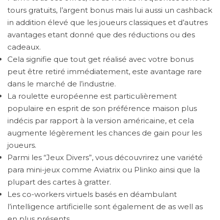
tours gratuits, l’argent bonus mais lui aussi un cashback
in addition élevé que les joueurs classiques et d’autres
avantages etant donné que des réductions ou des
cadeaux.
Cela signifie que tout get réalisé avec votre bonus
peut être retiré immédiatement, este avantage rare
dans le marché de l’industrie.
La roulette européenne est particulièrement
populaire en esprit de son préférence maison plus
indécis par rapport à la version américaine, et cela
augmente légèrement les chances de gain pour les
joueurs.
Parmi les “Jeux Divers”, vous découvrirez une variété
para mini-jeux comme Aviatrix ou Plinko ainsi que la
plupart des cartes à gratter.
Les co-workers virtuels basés en déambulant
l’intelligence artificielle sont également de as well as
en plus présents.