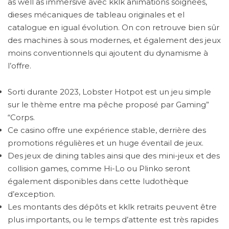
as well as immersive avec kklk animations soignées,
dieses mécaniques de tableau originales et el
catalogue en igual évolution. On con retrouve bien sûr
des machines à sous modernes, et également des jeux
moins conventionnels qui ajoutent du dynamisme à
l’offre.
Sorti durante 2023, Lobster Hotpot est un jeu simple
sur le thème entre ma pêche proposé par Gaming”
“Corps.
Ce casino offre une expérience stable, derrière des
promotions régulières et un huge éventail de jeux.
Des jeux de dining tables ainsi que des mini-jeux et des
collision games, comme Hi-Lo ou Plinko seront
également disponibles dans cette ludothèque
d’exception.
Les montants des dépôts et kklk retraits peuvent être
plus importants, ou le temps d’attente est très rapides