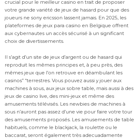
crucial pour le meilleur casino en trait de proposer
votre grande variété de jeux de hasard pour que des
joueurs ne sony ericsson lassent jamais. En 2025, les
plateformes de jeux para casino en Belgique offrent
aux cybernautes un accès sécurisé à un significant
choix de divertissements.
Il s’agit d’un site de jeux d’argent ou de hasard qui
reproduit les mêmes principes et, à peu près, des
mêmes jeux que l’on retrouve en déambulant les
casinos” “terrestres. Vous pouvez aussi y jouer aux
machines à sous, aux jeux sobre table, mais aussi à des
jeux de casino live, des mini-jeux et même des
amusements télévisés. Les newbies de machines à
sous n’auront pas assez d’une vie pour faire votre tour
des amusements proposés. Les amusements de table
habituels, comme le blackjack, la roulette ou le
baccarat, seront également très adecuadamente