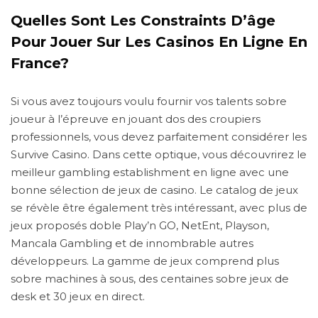
Quelles Sont Les Constraints D’âge
Pour Jouer Sur Les Casinos En Ligne En
France?
Si vous avez toujours voulu fournir vos talents sobre
joueur à l’épreuve en jouant dos des croupiers
professionnels, vous devez parfaitement considérer les
Survive Casino. Dans cette optique, vous découvrirez le
meilleur gambling establishment en ligne avec une
bonne sélection de jeux de casino. Le catalog de jeux
se révèle être également très intéressant, avec plus de
jeux proposés doble Play’n GO, NetEnt, Playson,
Mancala Gambling et de innombrable autres
développeurs. La gamme de jeux comprend plus
sobre machines à sous, des centaines sobre jeux de
desk et 30 jeux en direct.