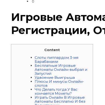
0
Игровые Автом
Регистрации, 
Content
Слоты пиппардом 3-мя
Барабанами
Бесплатные Игровые
Автоматы Онлайн-выбрал и
Запустил
Удвоение Выигрыша
Плюсы И минусы Онлайн-
слотов
Что Делать тогда У Вас
кончается Монеты?
Играть Онлайн В Игровые
Автоматы Бесплатно И без