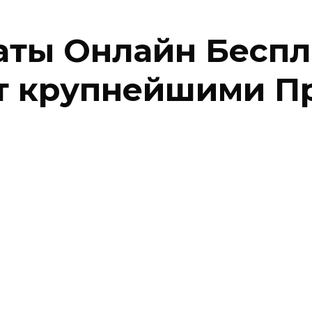
аты Онлайн Беспл
От крупнейшими П