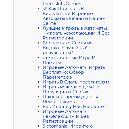
Free-slots Games
💡 Как Поиграть В
Бесплатные Игровые
Автоматы Онлайн и Нашем
Сайте?
Лучшие Игровые Автоматы
– Играть нежелающим И Без
Регистрации
Бесплатные Слоты но
Выдают Случайный
результатом?
ответственные Игра И
Лимиты
Игровые Автоматы Играть
Бесплатно: Обзор
Параметров
Играть В Слоты посетителям
Играть нежелающим На
Популярных Слотах
Плюсы И преимущества
Демо Режима
Как Играть у Нас На Сайте?
Игровые Автоматы
нежелающим И Без
Регистрации
Slotomania: Играйте а