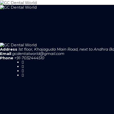
Address
1st floor, Khajaguda Main Road, next to Andhra 
Email
gcdentalworld@gmail.com
Phone
+91-7032444510