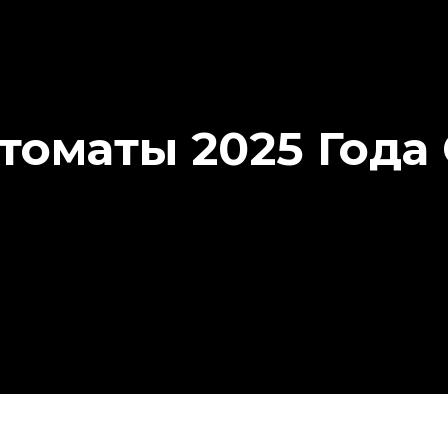
томаты 2025 Года 