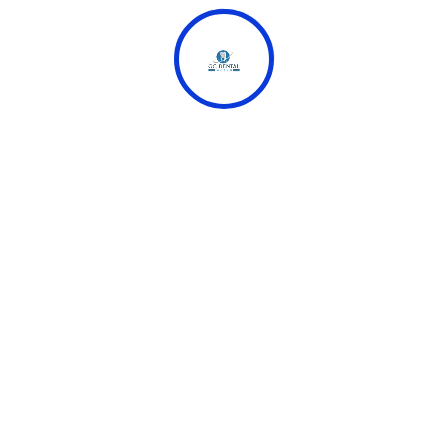
استخدم دائمًا النسخ الرسمية من التطبيق وقم بتحديثه فور
صدور نسخة جديدة.
اختَر كلمات مرور قوية وفريدة لحسابك وتغييرها بشكل دوري.
لا تشارك بيانات الدخول مع أي شخص للحفاظ على أمن
حسابك.
استفد من العروض الترويجية المتاحة ولكن بحكمة واعتدال
في الرهانات.
راقب حدود الميزانية المخصصة للمراهنة لتجنب المخاطر
المالية.
استخدم خاصية القفل القسري أو المصادقة الثنائية لتعزيز
الحماية.
اتباع هذه الإرشادات يعزز من تجربة استخدام التطبيق ويقلل من
مخاطر الحسابات المخترقة أو الخسائر المالية غير الضرورية.
الخاتمة