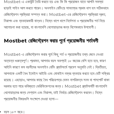
Mostbet-এ একাউন্ট তৈরি করতে হয় এবং কি কি প্রয়োজন যাতে আপনি সমস্যা
ছাড়াই সাইন আপ করতে পারেন। অনলাইন বেটিংয়ে সাফল্যের প্রথম ধাপ হল সঠিকভাবে
রেজিস্ট্রেশন প্রক্রিয়া সম্পন্ন করা। Mostbet-এর রেজিস্ট্রেশন প্রক্রিয়া দ্রুত,
নিরাপদ এবং ব্যবহারকারী বান্ধব। নিম্নে ধাপে ধাপে নির্দেশনা ও প্রয়োজনীয় শর্ত নিয়ে
আলোচনা করা হয়েছে, যা বাংলাদেশি খেলোয়াড়দের জন্য বিশেষভাবে উপযোগী।
Mostbet রেজিস্ট্রেশন করার পূর্বে প্রয়োজনীয় শর্তাবলী
Mostbet-এ রেজিস্ট্রেশন করার পূর্বে কিছু শর্ত ও প্রয়োজনীয় তথ্য জেনে নেওয়া
অত্যন্ত গুরুত্বপূর্ণ। প্রথমত, আপনার বয়স অবশ্যই ১৮ বছরের বেশি হতে হবে, কারণ
আইনি কারণে কম বয়সীদের অনলাইন বেটিং প্ল্যাটফর্মে প্রবেশ অনুমতি নেই। দ্বিতীয়ত,
আপনাকে একটি বৈধ ইমেইল আইডি এবং মোবাইল নম্বর ব্যবহার করতে হবে যেটি সক্রিয়
রয়েছে। এছাড়াও, আপনার কাছে বৈধ পরিচয়পত্র যেমন নাগরিকত্ব সনদ বা পাসপোর্ট থাকা
দরকার হতে পারে ভবিষ্যতে ভেরিফিকেশনের জন্য। Mostbet প্ল্যাটফর্মটি বাংলাদেশি
খেলোয়াড়দের জন্য লেগ্যাল এবং নিরাপদ, তাই নির্ভয়ে রেজিস্ট্রেশন করবেন। নিম্নে
প্রয়োজনীয় বিষয়গুলি সংক্ষেপে দেওয়া হলো—
বয়স ১৮+ বছর।