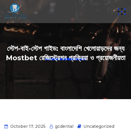
স্টেপ-বাই-স্টেপ গাইড: বাংলাদেশি খেলোয়াড়দের জন্য
Mostbet রেজিস্ট্রেশন প্রক্রিয়া ও প্রয়োজনীয়তা
October 17, 2025
gcdental
Uncategorized