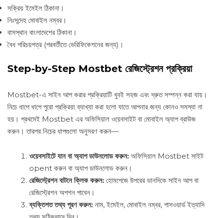
সক্রিয় ইমেইল ঠিকানা।
নিঃসন্দেহ মোবাইল নম্বর।
বাসস্থান বাংলাদেশের ঠিকানা।
বৈধ পরিচয়পত্র (পরবর্তীতে ভেরিফিকেশনের জন্য)।
Step-by-Step Mostbet রেজিস্ট্রেশন প্রক্রিয়া
Mostbet-এ সাইন আপ করার প্রক্রিয়াটি খুবই সহজ এবং দ্রুত সম্পন্ন করা যায়।
নিচে ধাপে ধাপে পুরো প্রক্রিয়া ব্যাখ্যা করা হলো যাতে আপনার জন্য কোনও সমস্যা না
হয়। প্রথমেই Mostbet এর অফিসিয়াল ওয়েবসাইট বা মোবাইল অ্যাপ ব্রাউজ
করুন। তারপর নিচের ধাপগুলো অনুসরণ করুন—
ওয়েবসাইটে যান বা অ্যাপ ডাউনলোড করুন:
অফিসিয়াল Mostbet সাইট
opent করুন বা অ্যাপ ডাউনলোড করুন।
রেজিস্ট্রেশন বাটনে ক্লিক করুন:
হোমপেজে উপরের ডানদিকে সাইন আপ বা
রেজিস্ট্রেশন অপশন পাবেন।
ব্যক্তিগত তথ্য পূরণ করুন:
নাম, ইমেইল, মোবাইল নম্বর, পাসওয়ার্ড ইত্যাদি
তথ্য সঠিকভাবে দিন।