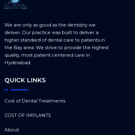
We are only as good as the dentistry we
deliver. Our practice was built to deliver a
higher standard of dental care to patients in
the Bay area. We strive to provide the highest
quality, most patient centered care in
Hyderabad.
QUICK LINKS
Cost of Dental Treatments
COST OF IMPLANTS
About