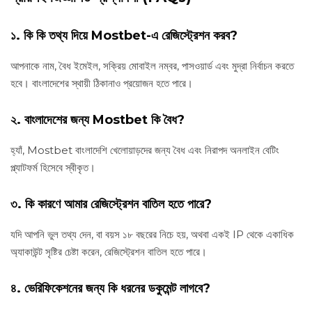
১. কি কি তথ্য দিয়ে Mostbet-এ রেজিস্ট্রেশন করব?
আপনাকে নাম, বৈধ ইমেইল, সক্রিয় মোবাইল নম্বর, পাসওয়ার্ড এবং মুদ্রা নির্বাচন করতে
হবে। বাংলাদেশের স্থায়ী ঠিকানাও প্রয়োজন হতে পারে।
২. বাংলাদেশের জন্য Mostbet কি বৈধ?
হ্যাঁ, Mostbet বাংলাদেশি খেলোয়াড়দের জন্য বৈধ এবং নিরাপদ অনলাইন বেটিং
প্ল্যাটফর্ম হিসেবে স্বীকৃত।
৩. কি কারণে আমার রেজিস্ট্রেশন বাতিল হতে পারে?
যদি আপনি ভুল তথ্য দেন, বা বয়স ১৮ বছরের নিচে হয়, অথবা একই IP থেকে একাধিক
অ্যাকাউন্ট সৃষ্টির চেষ্টা করেন, রেজিস্ট্রেশন বাতিল হতে পারে।
৪. ভেরিফিকেশনের জন্য কি ধরনের ডকুমেন্ট লাগবে?