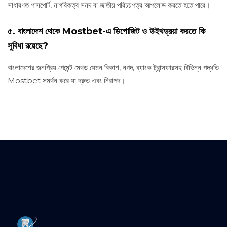
সাধারণত পাসপোর্ট, নাগরিকত্ব সনদ বা জাতীয় পরিচয়পত্র আপলোড করতে হতে পারে।
৫. বাংলাদেশ থেকে Mostbet-এ ডিপোজিট ও উইথড্রয়া করতে কি
সুবিধা রয়েছে?
বাংলাদেশের জনপ্রিয় পেমেন্ট মেথড যেমন বিকাশ, নগদ, ব্যাংক ট্রান্সফারসহ বিভিন্ন পদ্ধতি
Mostbet সমর্থন করে যা দ্রুত এবং নিরাপদ।