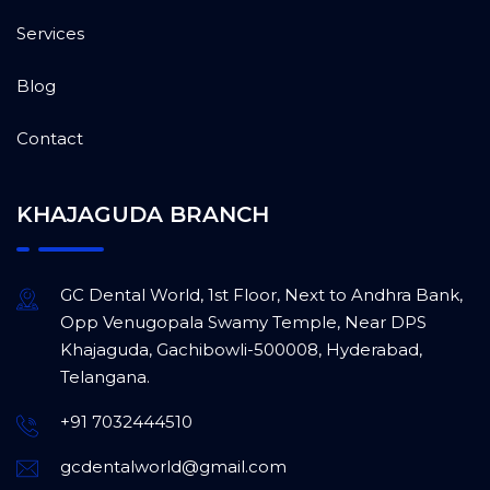
Services
Blog
Contact
KHAJAGUDA BRANCH
GC Dental World, 1st Floor, Next to Andhra Bank,
Opp Venugopala Swamy Temple, Near DPS
Khajaguda, Gachibowli-500008, Hyderabad,
Telangana.
+91 7032444510
gcdentalworld@gmail.com