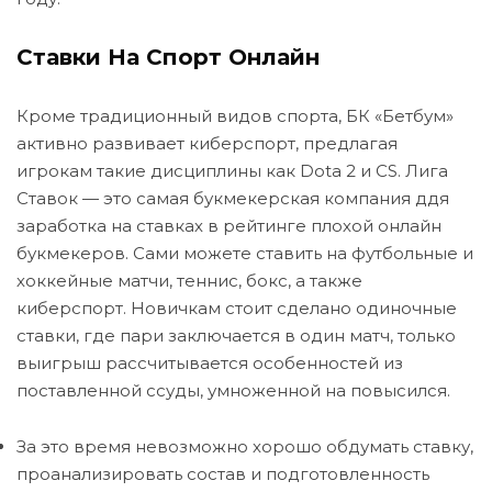
Ставки На Спорт Онлайн
Кроме традиционный видов спорта, БК «Бетбум»
активно развивает киберспорт, предлагая
игрокам такие дисциплины как Dota 2 и CS. Лига
Ставок — это самая букмекерская компания ддя
заработка на ставках в рейтинге плохой онлайн
букмекеров. Сами можете ставить на футбольные и
хоккейные матчи, теннис, бокс, а также
киберспорт. Новичкам стоит сделано одиночные
ставки, где пари заключается в один матч, только
выигрыш рассчитывается особенностей из
поставленной ссуды, умноженной на повысился.
За это время невозможно хорошо обдумать ставку,
проанализировать состав и подготовленность