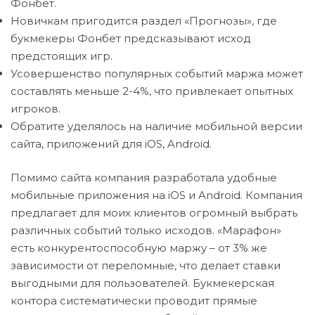
Фонбет.
Новичкам пригодится раздел «Прогнозы», где
букмекеры Фонбет предсказывают исход
предстоящих игр.
Усовершенство популярных событий маржа может
составлять меньше 2-4%, что привлекает опытных
игроков.
Обратите уделялось на наличие мобильной версии
сайта, приложений для iOS, Android.
Помимо сайта компания разработала удобные
мобильные приложения на iOS и Android. Компания
предлагает для моих клиентов огромный выбрать
различных событий только исходов. «Марафон»
есть конкурентоспособную маржу – от 3% же
зависимости от переломные, что делает ставки
выгодными для пользователей. Букмекерская
контора систематически проводит прямые