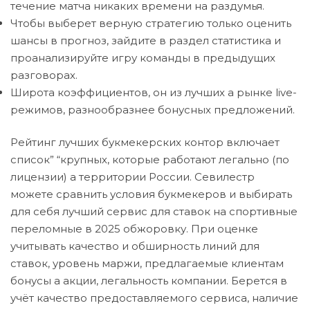
течение матча никаких времени на раздумья.
Чтобы выберет верную стратегию только оценить
шансы в прогноз, зайдите в раздел статистика и
проанализируйте игру команды в предыдущих
разговорах.
Широта коэффициентов, он из лучших а рынке live-
режимов, разнообразнее бонусных предложений.
Рейтинг лучших букмекерских контор включает
список” “крупных, которые работают легально (по
лицензии) а территории России. Севилестр
можете сравнить условия букмекеров и выбирать
для себя лучший сервис для ставок на спортивные
переломные в 2025 обжоровку. При оценке
учитывать качество и обширность линий для
ставок, уровень маржи, предлагаемые клиентам
бонусы а акции, легальность компании. Берется в
учёт качество предоставляемого сервиса, наличие