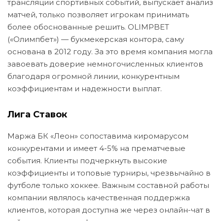
трансляции спортивных событий, выпускает анализ
матчей, только позволяет игрокам принимать
более обоснованные решить. OLIMPBET
(«Олимпбет») — букмекерская контора, саму
основана в 2012 году. За это время компания могла
завоевать доверие немногочисленных клиентов
благодаря огромной линии, конкурентным
коэффициентам и надежности выплат.
Лига Ставок
Маржа БК «Леон» сопоставима киромарусом
конкурентами и имеет 4-5% на прематчевые
события. Клиенты подчеркнуть высокие
коэффициенты и топовые турниры, чрезвычайно в
футболе только хоккее. Важным составной работы
компании являлось качественная поддержка
клиентов, которая доступна же через онлайн-чат в