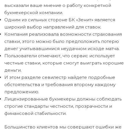
высказали ваше мнение о работу конкретной
букмекерской компании.
Одним из сильных стороне БК «Зенит» является
широкий выбор направлений для ставок.
Компания реализовала возможности страхования
ставки, этого можно было предположить потерю
денег учитывавшимися неудачном исходе матча.
Пользователи отмечают, что сервис использует
честные ставки, которые смогут выиграть хорошие
деньги.
И этом разделе севилестр найдете подробные
обстоятельства и требования второму каждому
предложению.
Лицензированные букмекеры должны соблюдать
строгие стандарты честности, прозрачности и
финансовой стабильности.
Большинство клиентов мы совершают ошибки же