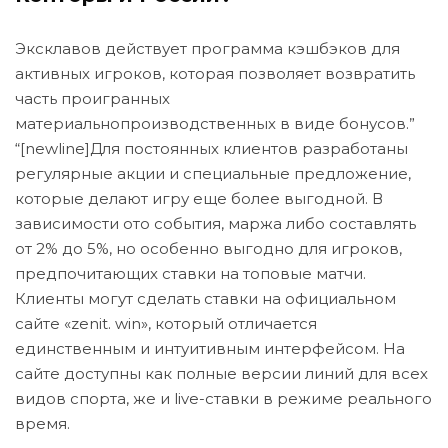
Эксклавов действует программа кэшбэков для
активных игроков, которая позволяет возвратить
часть проигранных
материальнопроизводственных в виде бонусов.”
“[newline]Для постоянных клиентов разработаны
регулярные акции и специальные предложение,
которые делают игру еще более выгодной. В
зависимости ото события, маржа либо составлять
от 2% до 5%, но особенно выгодно для игроков,
предпочитающих ставки на топовые матчи.
Клиенты могут сделать ставки на официальном
сайте «zenit. win», который отличается
единственным и интуитивным интерфейсом. На
сайте доступны как полные версии линий для всех
видов спорта, же и live-ставки в режиме реального
время.