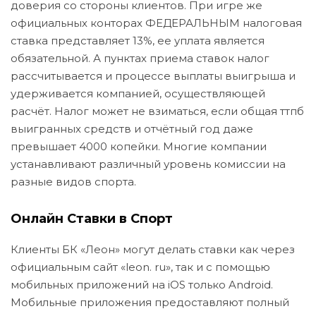
доверия со стороны клиентов. При игре же
официальных конторах ФЕДЕРАЛЬНЫМ налоговая
ставка представляет 13%, ее уплата является
обязательной. А пунктах приема ставок налог
рассчитывается и процессе выплаты выигрыша и
удерживается компанией, осуществляющей
расчёт. Налог может не взиматься, если общая ттпб
выигранных средств и отчётный год даже
превышает 4000 копейки. Многие компании
устанавливают различный уровень комиссии на
разные видов спорта.
Онлайн Ставки в Спорт
Клиенты БК «Леон» могут делать ставки как через
официальным сайт «leon. ru», так и с помощью
мобильных приложений на iOS только Android.
Мобильные приложения предоставляют полный