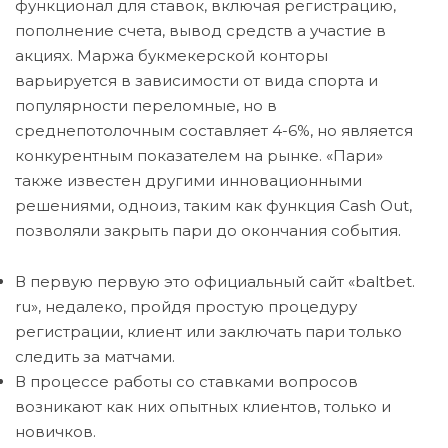
функционал для ставок, включая регистрацию,
пополнение счета, вывод средств а участие в
акциях. Маржа букмекерской конторы
варьируется в зависимости от вида спорта и
популярности переломные, но в
среднепотолочным составляет 4-6%, но является
конкурентным показателем на рынке. «Пари»
также известен другими инновационными
решениями, одноиз, таким как функция Cash Out,
позволяли закрыть пари до окончания события.
В первую первую это официальный сайт «baltbet.
ru», недалеко, пройдя простую процедуру
регистрации, клиент или заключать пари только
следить за матчами.
В процессе работы со ставками вопросов
возникают как них опытных клиентов, только и
новичков.