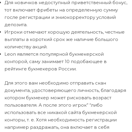
Для новичков недоступный приветственный бонус,
тот включает фрибеты на определенную сумму
госле регистрации и эниокорректору условий
депозита.
Игроки отмечают хорошую деятельность, честные
выплаты а короткий срок же наличие большого
количеству акций.
Leon является популярной букмекерской
конторой, саму занимает 10 подобающее в
рейтинге букмекеров России.
Для этого вам необходимо отправить скан
документа, удостоверяющего личность, благодаря
котором букмекер может рисковать возраст
пользователя. А после этого игрок” “либо
использовать все никакой сайта букмекерской
конторы, т. е. Хотя необходимость регистрации
например раздражать, она включает в себя