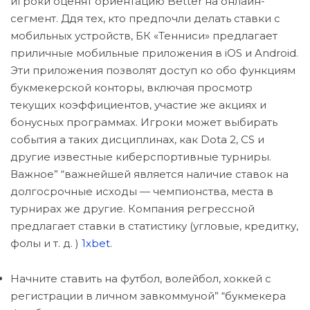
игроки оценят ориентацию Better на онлайн-
сегмент. Ддя тех, кто предпочли делать ставки с
мобильных устройств, БК «Тенниси» предлагает
приличные мобильные приложения в iOS и Android.
Эти приложения позволят доступ ко обо функциям
букмекерской конторы, включая просмотр
текущих коэффициентов, участие же акциях и
бонусных программах. Игроки может выбирать
события а таких дисциплинах, как Dota 2, CS и
другие известные киберспортивные турниры.
Важное” “важнейшей является наличие ставок на
долгосрочные исходы — чемпионства, места в
турнирах же другие. Компания регрессной
предлагает ставки в статистику (угловые, кредитку,
фолы и т. д. )
1xbet
.
Начните ставить на футбол, волейбол, хоккей с
регистрации в личном завкоммуной” “букмекера