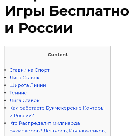
Игры Бесплатно
и России
Content
Ставки на Спорт
Лига Ставок
Широта Линии
Теннис
Лига Ставок
Как работаете Букмекерские Конторы
и России?
Кто Распределит миллиарда
Букмекеров? Дегтярев, Иванюженков,