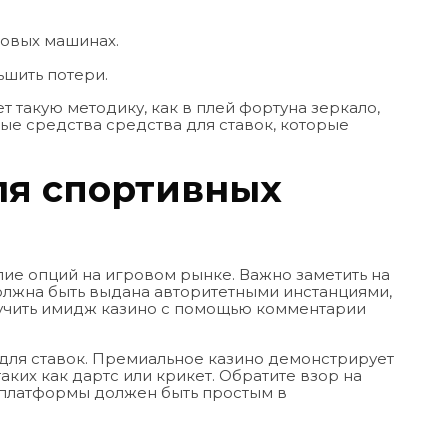
овых машинах.
ьшить потери.
такую методику, как в плей фортуна зеркало,
ые средства средства для ставок, которые
ля спортивных
лие опций на игровом рынке. Важно заметить на
олжна быть выдана авторитетными инстанциями,
изучить имидж казино с помощью комментарии
для ставок. Премиальное казино демонстрирует
ких как дартс или крикет. Обратите взор на
н платформы должен быть простым в