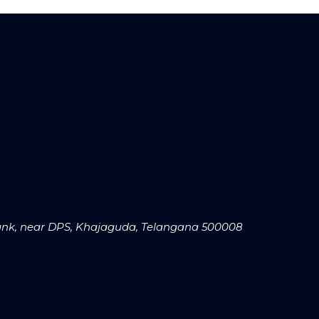
Bank, near DPS, Khajaguda, Telangana 500008