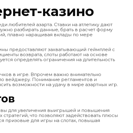
ернет-казино
и любителей азарта. Ставки на атлетику дают
 нужно разбирать данные, брать в расчет форму
ий, плавно наращивая вклады по мере
шины предоставляют захватывающий геймплей с
циенты возврата, слоты работают на основе
уется определять ограничения на длительность
ичков в игре. Впрочем важно внимательно
 по вейджеру. Понимание регламентов и
сить возможности на удачу в мире азартных игр.
тов
тивы для увеличения выигрышей и повышения
 стратегий, что позволяют задействовать плюсы
ся призовые для игры на слотах, повышая