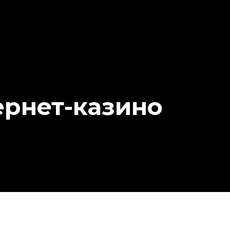
ернет-казино