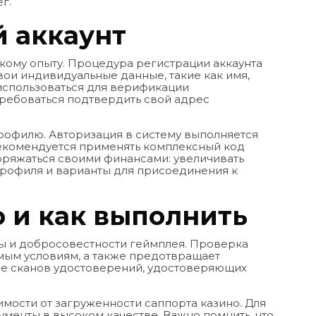
г.
й аккаунт
кому опыту. Процедура регистрации аккаунта
вои индивидуальные данные, такие как имя,
 использоваться для верификации
требоваться подтвердить свой адрес
рофилю. Авторизация в систему выполняется
Рекомендуется применять комплексный код
оряжаться своими финансами: увеличивать
профиля и варианты для присоединения к
 и как выполнить
ы и добросовестности геймплея. Проверка
емым условиям, а также предотвращает
ие сканов удостоверений, удостоверяющих
имости от загруженности саппорта казино. Для
менты в высоком качестве. Важно помнить, что