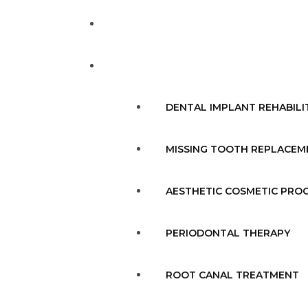
ABOUT
SERVICES
DENTAL IMPLANT REHABILI
MISSING TOOTH REPLACEM
AESTHETIC COSMETIC PRO
PERIODONTAL THERAPY
ROOT CANAL TREATMENT