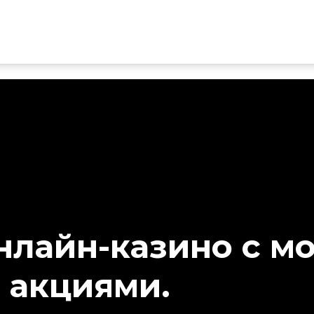
нлайн-казино с м
 акциями.