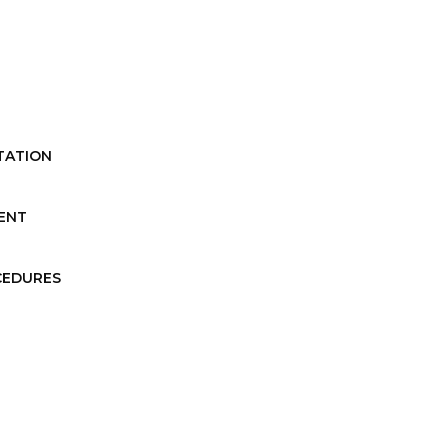
TATION
ENT
CEDURES