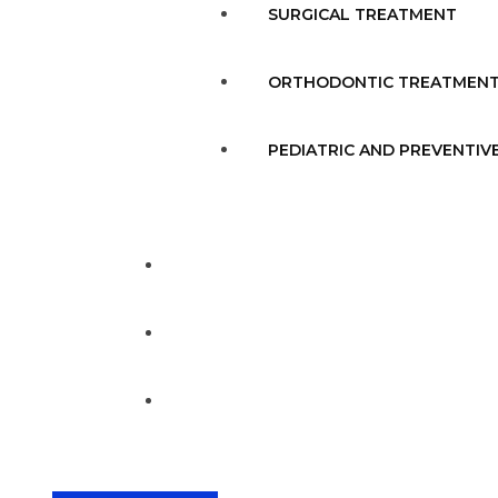
SURGICAL TREATMENT
ORTHODONTIC TREATMEN
PEDIATRIC AND PREVENTIV
DOCTORS
DENTAL TOURISM
CONTACT