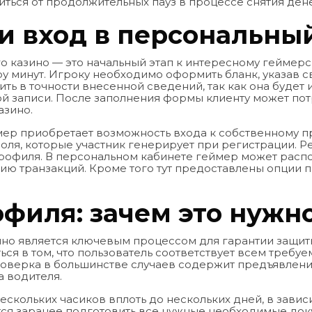
ниться от продолжительных пауз в процессе снятия дене
и вход в персональны
о казино — это начальный этап к интересному геймерс
у минут. Игроку необходимо оформить бланк, указав с
ть в точности внесенной сведений, так как она будет
ой записи. После заполнения формы клиенту может по
азино.
ер приобретает возможность входа к собственному п
оля, которые участник генерирует при регистрации. 
рофиля. В персональном кабинете геймер может расп
рию транзакций. Кроме того тут предоставлены опции 
иля: зачем это нужно
но является ключевым процессом для гарантии защит
ься в том, что пользователь соответствует всем требу
роверка в большинстве случаев содержит предъявлен
а водителя.
скольких часиков вплоть до нескольких дней, в завис
тся заранее подготовить все нужные необходимые доку