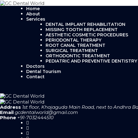
Home
About
Services
DENTAL IMPLANT REHABILITATION
MISSING TOOTH REPLACEMENT
AESTHETIC COSMETIC PROCEDURES
PERIODONTAL THERAPY
ROOT CANAL TREATMENT
SURGICAL TREATMENT
ORTHODONTIC TREATMENT
PEDIATRIC AND PREVENTIVE DENTISTRY
Doctors
Dental Tourism
Contact
Address
1st floor, Khajaguda Main Road, next to Andhra 
Email
gcdentalworld@gmail.com
Phone
+91-7032444510