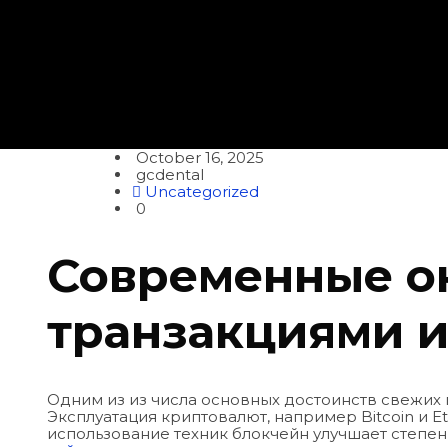
October 16, 2025
gcdental
Uncategorized
0
Современные о
транзакциями и
Одним из из числа основных достоинств свежих
Эксплуатация криптовалют, например Bitcoin и 
использование техник блокчейн улучшает степен