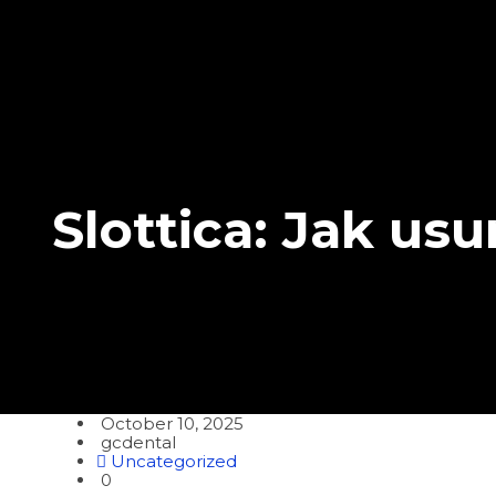
Slottica: Jak us
October 10, 2025
gcdental
Uncategorized
0