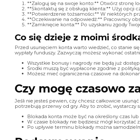
**Zaloguj się na swoje konto:** Otwórz stronę l
**Skontaktuj się z obsługą klienta:** Użyj opcji
**Potwierdzenie tożsamości:** W niektórych
**Oczekiwanie na odpowiedź:** Pracownicy obsłu
**Zamknięcie konta:** Po uzyskaniu zgody Twoje
Co się dzieje z moimi środ
Przed usunięciem konta warto wiedzieć, co stanie si
wypłaty funduszy. Zazwyczaj możesz wykonać ostatn
Wszystkie bonusy i nagrody nie będą już dostęp
Środki muszą być wypłacone zgodnie z polityką
Możesz mieć ograniczenia czasowe na dokonani
Czy mogę czasowo za
Jeśli nie jesteś pewien, czy chcesz całkowicie usuną
potrzebują przerwy od gry. Aby to zrobić, wystarczy s
Blokada konta może być na określony czas lub
W czasie blokady nie będziesz mógł korzystać z 
Po upływie terminu blokady można samodzieln