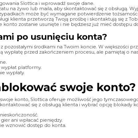
ogowania Slottica i wprowadź swoje dane.
 czatu na żywo lub maila, aby skontaktować się z obsługą. Wy
 przypadkach może być wymagane potwierdzenie tożsamośc
gi klienta przetworzą Twoją prośbę i skontaktują się z Tob
 konto zostanie usunięte i nie będziesz już mieć dostępu do
kami po usunięciu konta?
ę z pozostałymi środkami na Twoim koncie. W większości pr
ią wypłatę przed zakończeniem procesu, ale pamiętaj o na
ne.
 wypłat platformy.
e wypłaty.
blokować swoje konto?
ć swoje konto, Slottica oferuje możliwość jego tymczasowego
kontaktować się z obsługą klienta i wybrać opcję blokady ko
 nieskończoność.
gier ani wpłacać pieniędzy.
ie wznowić dostęp do konta.