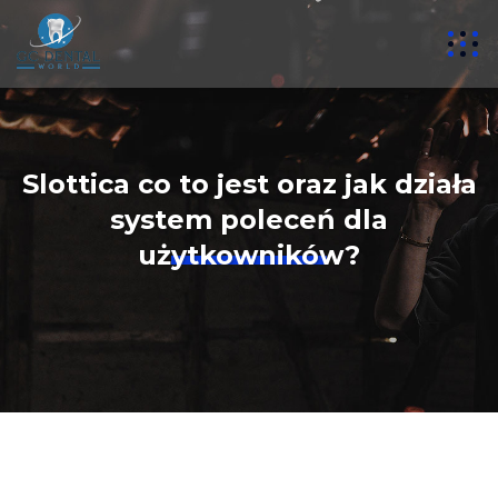
Slottica co to jest oraz jak działa
system poleceń dla
użytkowników?