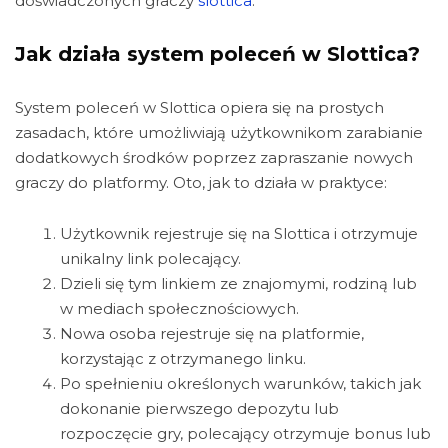
doświadczonych graczy
slottica
.
Jak działa system poleceń w Slottica?
System poleceń w Slottica opiera się na prostych
zasadach, które umożliwiają użytkownikom zarabianie
dodatkowych środków poprzez zapraszanie nowych
graczy do platformy. Oto, jak to działa w praktyce:
Użytkownik rejestruje się na Slottica i otrzymuje
unikalny link polecający.
Dzieli się tym linkiem ze znajomymi, rodziną lub
w mediach społecznościowych.
Nowa osoba rejestruje się na platformie,
korzystając z otrzymanego linku.
Po spełnieniu określonych warunków, takich jak
dokonanie pierwszego depozytu lub
rozpoczęcie gry, polecający otrzymuje bonus lub