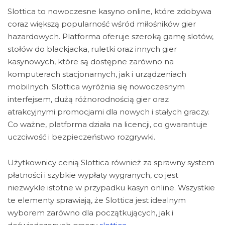
Slottica to nowoczesne kasyno online, które zdobywa
coraz większą popularność wśród miłośników gier
hazardowych. Platforma oferuje szeroką gamę slotów,
stołów do blackjacka, ruletki oraz innych gier
kasynowych, które są dostępne zarówno na
komputerach stacjonarnych, jak i urządzeniach
mobilnych. Slottica wyróżnia się nowoczesnym
interfejsem, dużą różnorodnością gier oraz
atrakcyjnymi promocjami dla nowych i stałych graczy.
Co ważne, platforma działa na licencji, co gwarantuje
uczciwość i bezpieczeństwo rozgrywki.
Użytkownicy cenią Slottica również za sprawny system
płatności i szybkie wypłaty wygranych, co jest
niezwykle istotne w przypadku kasyn online. Wszystkie
te elementy sprawiają, że Slottica jest idealnym
wyborem zarówno dla początkujących, jak i