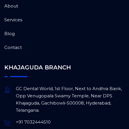
About
Services
Blog
Contact
KHAJAGUDA BRANCH
GC Dental World, 1st Floor, Next to Andhra Bank,
Opp Venugopala Swamy Temple, Near DPS
Khajaguda, Gachibowli-500008, Hyderabad,
Telangana.
+91 7032444510