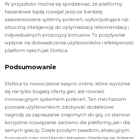
W przyszłości można się spodziewać, że platformy
hazardowe będą rozwijać jeszcze bardziej
zaawansowane systemy poleceń, wykorzystujące np.
sztuczną inteligencję do optymalizacji rekomendacji i
indywidualnych propozycji bonusów. To pozytywnie
wpłynie na doświadczenia użytkowników i efektywność
platform takich jak Slottica.
Podsumowanie
Slottica to nowoczesne kasyno online, które wyróżnia
się nie tylko bogatą ofertą gier, ale również
innowacyjnym systemem poleceń. Ten mechanizm
pozwala użytkownikom zdobywać dodatkowe
nagrody za zapraszanie znajomych do gry, co stanowi
korzystne rozwiązanie zarówno dla platformy, jak i dla
samych graczy. Dzięki prostym zasadom, atrakcyjnym
bonusom oraz możliwości łatwego dzielenia się linkiem