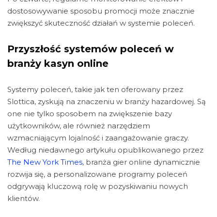
dostosowywanie sposobu promocji może znacznie
zwiększyć skuteczność działań w systemie poleceń.
Przyszłość systemów poleceń w
branży kasyn online
Systemy poleceń, takie jak ten oferowany przez
Slottica, zyskują na znaczeniu w branży hazardowej. Są
one nie tylko sposobem na zwiększenie bazy
użytkowników, ale również narzędziem
wzmacniającym lojalność i zaangażowanie graczy.
Według niedawnego artykułu opublikowanego przez
The New York Times
, branża gier online dynamicznie
rozwija się, a personalizowane programy poleceń
odgrywają kluczową rolę w pozyskiwaniu nowych
klientów.