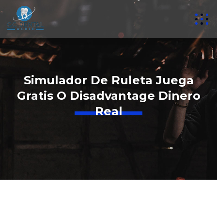
Simulador De Ruleta Juega
Gratis O Disadvantage Dinero
Real