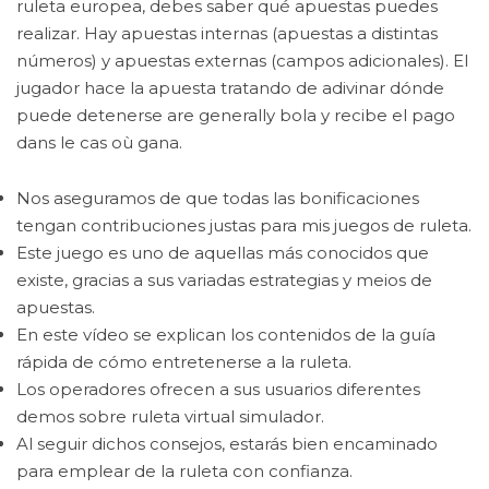
ruleta europea, debes saber qué apuestas puedes
realizar. Hay apuestas internas (apuestas a distintas
números) y apuestas externas (campos adicionales). El
jugador hace la apuesta tratando de adivinar dónde
puede detenerse are generally bola y recibe el pago
dans le cas où gana.
Nos aseguramos de que todas las bonificaciones
tengan contribuciones justas para mis juegos de ruleta.
Este juego es uno de aquellas más conocidos que
existe, gracias a sus variadas estrategias y meios de
apuestas.
En este vídeo se explican los contenidos de la guía
rápida de cómo entretenerse a la ruleta.
Los operadores ofrecen a sus usuarios diferentes
demos sobre ruleta virtual simulador.
Al seguir dichos consejos, estarás bien encaminado
para emplear de la ruleta con confianza.