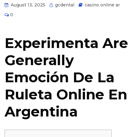
August 13, 2025
gcdental
casino online ar
0
Experimenta Are
Generally
Emoción De La
Ruleta Online En
Argentina