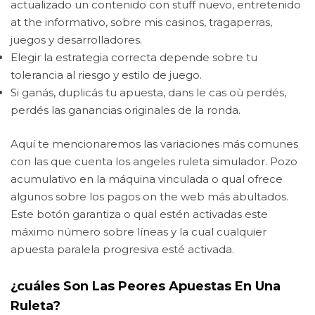
actualizado un contenido con stuff nuevo, entretenido
at the informativo, sobre mis casinos, tragaperras,
juegos y desarrolladores.
Elegir la estrategia correcta depende sobre tu
tolerancia al riesgo y estilo de juego.
Si ganás, duplicás tu apuesta, dans le cas où perdés,
perdés las ganancias originales de la ronda.
Aquí te mencionaremos las variaciones más comunes
con las que cuenta los angeles ruleta simulador. Pozo
acumulativo en la máquina vinculada o qual ofrece
algunos sobre los pagos on the web más abultados.
Este botón garantiza o qual estén activadas este
máximo número sobre líneas y la cual cualquier
apuesta paralela progresiva esté activada.
¿cuáles Son Las Peores Apuestas En Una
Ruleta?