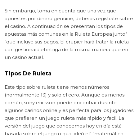
Sin embargo, toma en cuenta que una vez que
apuestes por dinero genuine, deberas registrate sobre
el casino. A continuación se presentan los tipos de
apuestas más comunes en la Ruleta Europea junto”
“que incluye sus pagos. El crupier hará tratar la ruleta
con gestionará el intriga de la misma manera que en
un casino actual.
Tipos De Ruleta
Este tipo sobre ruleta tiene menos números
(normalmente 13) y solo el cero. Aunque es menos
común, sony ericsson puede encontrar durante
algunos casinos online y es perfecta para los jugadores
que prefieren un juego ruleta más rápido y facil. La
versión del juego que conocemos hoy en día está
basada sobre el juego o qual ideó el” “matemático