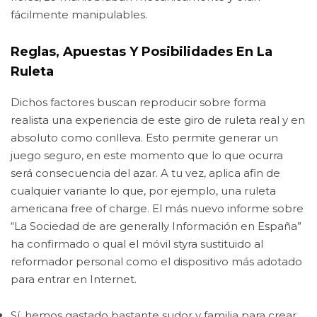
fácilmente manipulables.
Reglas, Apuestas Y Posibilidades En La
Ruleta
Dichos factores buscan reproducir sobre forma
realista una experiencia de este giro de ruleta real y en
absoluto como conlleva. Esto permite generar un
juego seguro, en este momento que lo que ocurra
será consecuencia del azar. A tu vez, aplica afin de
cualquier variante lo que, por ejemplo, una ruleta
americana free of charge. El más nuevo informe sobre
“La Sociedad de are generally Información en España”
ha confirmado o qual el móvil styra sustituido al
reformador personal como el dispositivo más adotado
para entrar en Internet.
Sí, hemos gastado bastante sudor y familia para crear