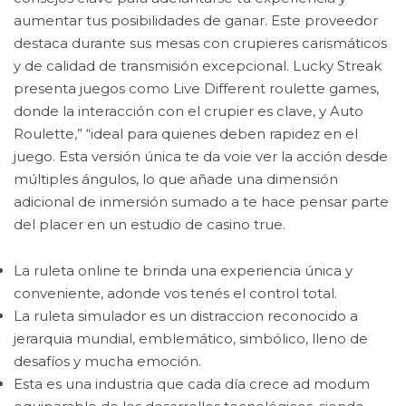
aumentar tus posibilidades de ganar. Este proveedor
destaca durante sus mesas con crupieres carismáticos
y de calidad de transmisión excepcional. Lucky Streak
presenta juegos como Live Different roulette games,
donde la interacción con el crupier es clave, y Auto
Roulette,” “ideal para quienes deben rapidez en el
juego. Esta versión única te da voie ver la acción desde
múltiples ángulos, lo que añade una dimensión
adicional de inmersión sumado a te hace pensar parte
del placer en un estudio de casino true.
La ruleta online te brinda una experiencia única y
conveniente, adonde vos tenés el control total.
La ruleta simulador es un distraccion reconocido a
jerarquia mundial, emblemático, simbólico, lleno de
desafíos y mucha emoción.
Esta es una industria que cada día crece ad modum