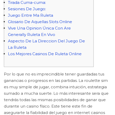
Tirada Cuma-cuma:
Sesiones De Juego:
Juego Entre Ma Ruleta
Glosario De Aquellas Slots Online
Vive Una Opinion Única Con Are
Generally Ruleta En Vivo
Aspecto De La Direccion Del Juego De
La Ruleta
Los Mejores Casinos De Ruleta Online
Por lo que no es imprecindible tener guardadas tus
ganancias o progresos en las partidas. La roulette sim
es muy simple de jugar, combina intuición, estrategia
sumado a mucha suerte. Lo más interesante sera que
tendrás todas las mismas posibilidades de ganar que
durante un casino físico. Este tiene este fin de
asegurarte la fiabilidad del juego en internet casinos