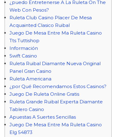
¿puedo Entretenerse A La Ruleta On The
Web Con Pesos?
Ruleta Club Casino Placer De Mesa
Acquainted Clasico Ruibal
Juego De Mesa Entre Ma Ruleta Casino
Tts Tuttishop
Información
Swift Casino
Ruleta Ruibal Diamante Nueva Original
Panel Gran Casino
Ruleta Americana
¿por Qué Recomendamos Estos Casinos?
Juego De Ruleta Online Gratis
Ruleta Grande Ruibal Experta Diamante
Tablero Casino
Apuestas A Suertes Sencillas
Juego De Mesa Entre Ma Ruleta Casino
Elg 54873