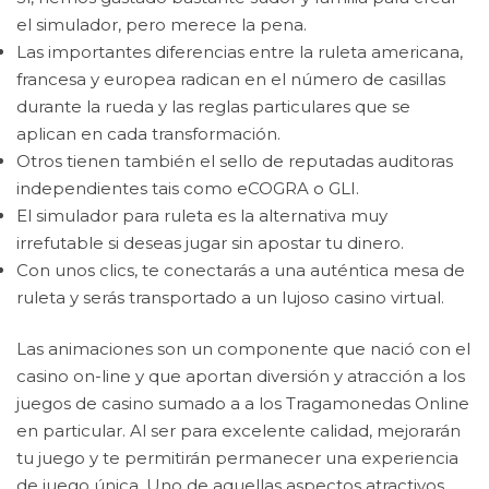
el simulador, pero merece la pena.
Las importantes diferencias entre la ruleta americana,
francesa y europea radican en el número de casillas
durante la rueda y las reglas particulares que se
aplican en cada transformación.
Otros tienen también el sello de reputadas auditoras
independientes tais como eCOGRA o GLI.
El simulador para ruleta es la alternativa muy
irrefutable si deseas jugar sin apostar tu dinero.
Con unos clics, te conectarás a una auténtica mesa de
ruleta y serás transportado a un lujoso casino virtual.
Las animaciones son un componente que nació con el
casino on-line y que aportan diversión y atracción a los
juegos de casino sumado a a los Tragamonedas Online
en particular. Al ser para excelente calidad, mejorarán
tu juego y te permitirán permanecer una experiencia
de juego única. Uno de aquellas aspectos atractivos