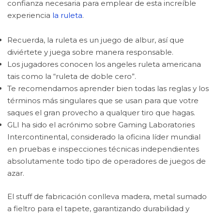
confianza necesaria para emplear de esta increíble
experiencia
la ruleta
.
Recuerda, la ruleta es un juego de albur, así que
diviértete y juega sobre manera responsable.
Los jugadores conocen los angeles ruleta americana
tais como la “ruleta de doble cero”.
Te recomendamos aprender bien todas las reglas y los
términos más singulares que se usan para que votre
saques el gran provecho a qualquer tiro que hagas.
GLI ha sido el acrónimo sobre Gaming Laboratories
Intercontinental, considerado la oficina líder mundial
en pruebas e inspecciones técnicas independientes
absolutamente todo tipo de operadores de juegos de
azar.
El stuff de fabricación conlleva madera, metal sumado
a fieltro para el tapete, garantizando durabilidad y