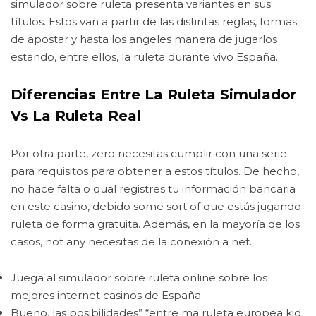
simulador sobre ruleta presenta variantes en sus
títulos. Estos van a partir de las distintas reglas, formas
de apostar y hasta los angeles manera de jugarlos
estando, entre ellos, la ruleta durante vivo España.
Diferencias Entre La Ruleta Simulador
Vs La Ruleta Real
Por otra parte, zero necesitas cumplir con una serie
para requisitos para obtener a estos títulos. De hecho,
no hace falta o qual registres tu información bancaria
en este casino, debido some sort of que estás jugando
ruleta de forma gratuita. Además, en la mayoría de los
casos, not any necesitas de la conexión a net.
Juega al simulador sobre ruleta online sobre los
mejores internet casinos de España.
Bueno, las posibilidades” “entre ma ruleta europea kid