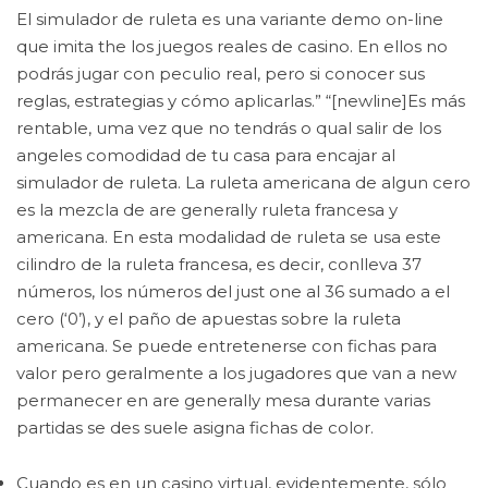
El simulador de ruleta es una variante demo on-line
que imita the los juegos reales de casino. En ellos no
podrás jugar con peculio real, pero si conocer sus
reglas, estrategias y cómo aplicarlas.” “[newline]Es más
rentable, uma vez que no tendrás o qual salir de los
angeles comodidad de tu casa para encajar al
simulador de ruleta. La ruleta americana de algun cero
es la mezcla de are generally ruleta francesa y
americana. En esta modalidad de ruleta se usa este
cilindro de la ruleta francesa, es decir, conlleva 37
números, los números del just one al 36 sumado a el
cero (‘0’), y el paño de apuestas sobre la ruleta
americana. Se puede entretenerse con fichas para
valor pero geralmente a los jugadores que van a new
permanecer en are generally mesa durante varias
partidas se des suele asigna fichas de color.
Cuando es en un casino virtual, evidentemente, sólo