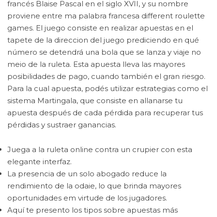
francés Blaise Pascal en el siglo XVII, y su nombre
proviene entre ma palabra francesa different roulette
games. El juego consiste en realizar apuestas en el
tapete de la direccion del juego prediciendo en qué
número se detendrá una bola que se lanza y viaje no
meio de la ruleta. Esta apuesta lleva las mayores
posibilidades de pago, cuando también el gran riesgo.
Para la cual apuesta, podés utilizar estrategias como el
sistema Martingala, que consiste en allanarse tu
apuesta después de cada pérdida para recuperar tus
pérdidas y sustraer ganancias.
Juega a la ruleta online contra un crupier con esta
elegante interfaz.
La presencia de un solo abogado reduce la
rendimiento de la odaie, lo que brinda mayores
oportunidades em virtude de los jugadores.
Aquí te presento los tipos sobre apuestas más