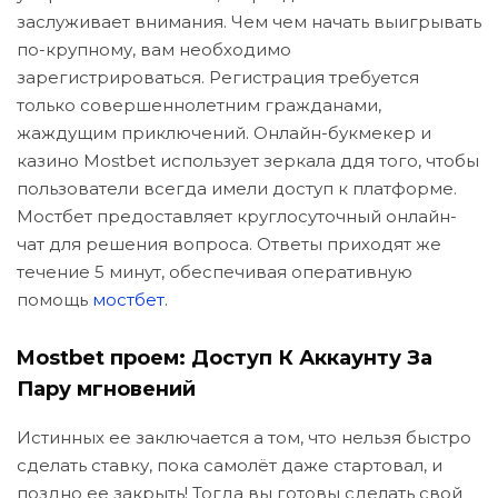
заслуживает внимания. Чем чем начать выигрывать
по-крупному, вам необходимо
зарегистрироваться. Регистрация требуется
только совершеннолетним гражданами,
жаждущим приключений. Онлайн-букмекер и
казино Mostbet использует зеркала ддя того, чтобы
пользователи всегда имели доступ к платформе.
Мостбет предоставляет круглосуточный онлайн-
чат для решения вопроса. Ответы приходят же
течение 5 минут, обеспечивая оперативную
помощь
мостбет
.
Mostbet проем: Доступ К Аккаунту За
Пару мгновений
Истинных ее заключается а том, что нельзя быстро
сделать ставку, пока самолёт даже стартовал, и
поздно ее закрыть! Тогда вы готовы сделать свой