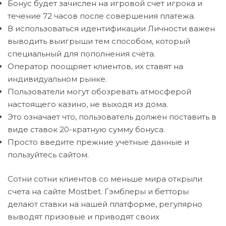
Бонус будет зачислен на игровой счет игрока и
течение 72 часов после совершения платежа.
В использоваться идентификации Личности важен
выводить выигрыши тем способом, который
специальный для пополнения счёта.
Оператор поощряет клиентов, их ставят на
индивидуальном рынке.
Пользователи могут обозревать атмосферой
настоящего казино, не выходя из дома.
Это означает что, пользователь должен поставить в
виде ставок 20-кратную сумму бонуса.
Просто введите прежние учетные данные и
пользуйтесь сайтом.
Сотни сотни клиентов со меньше мира открыли
счета на сайте Mostbet. Гэмблеры и бетторы
делают ставки на нашей платформе, регулярно
выводят призовые и приводят своих