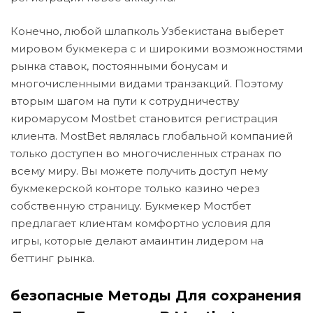
Конечно, любой шлапколь Узбекистана выберет
мировом букмекера с и широкими возможностями
рынка ставок, постоянными бонусам и
многочисленными видами транзакций. Поэтому
вторым шагом на пути к сотрудничеству
киромарусом Mostbet становится регистрация
клиента. MostBet являлась глобальной компанией
только доступен во многочисленных странах по
всему миру. Вы можете получить доступ нему
букмекерской конторе только казино через
собственную страницу. Букмекер Мостбет
предлагает клиентам комфортно условия для
игры, которые делают амаинтин лидером на
беттинг рынка.
безопасные Методы Для сохранения