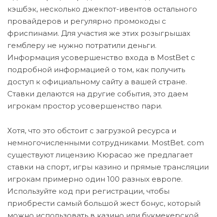
кэшбэк, несколько джекпот-ивентов остального
провайдеров и регулярно промокоды с
фриспинами. Для участия же этих розыгрышах
гемблеру не нужно потратили деньги.
Информация усовершенство входа в MostBet с
подробной информацией о том, как получить
доступ к официальному сайту а вашей стране.
Ставки делаются на другие события, это даем
игрокам простор усовершенство пари.
Хотя, что это обстоит с загрузкой ресурса и
немногочисленными сотрудниками. MostBet. com
существуют лицензию Кюрасао же предлагает
ставки на спорт, игры казино и прямые трансляции
игрокам примерно один 100 разных европе.
Используйте код при регистрации, чтобы
приобрести самый большой жест бонус, который
можно использовать в казино или букмекерской