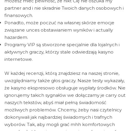
możesz mieć pewność, że nikt Cię nie oszuka my
partner and i nie skradnie Twoich danych osobowych i
finansowych.
Ponadto, może poczuć na własnej skórze emocje
związane unces obstawianiem wyników i actually
hazardem.
Programy VIP są stworzone specjalnie dla lojalnych i
aktywnych graczy, którzy stale odwiedzają kasyno
internetowe.
W każdej recenzji, którą znajdziesz na naszej stronie,
uwzględniamy także głos graczy. Nasze testy wykazały,
że kasyno ekspresowo obsługuje wypłaty środków. Nie
ignorujemy takich sygnałów we dołączamy je carry out
naszych tekstów, abyś miał pełną świadomość
możliwych problemów. Chcemy, żeby nasi czytelnicy
dokonywali jak najbardziej świadomych i trafnych
wyborów. Tak, aby mogli grać mhh komfortowych