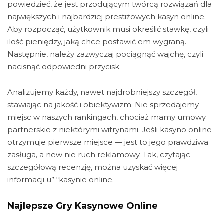
powiedzieć, że jest przodującym twórcą rozwiązań dla
największych i najbardziej prestiżowych kasyn online.
Aby rozpocząć, użytkownik musi określić stawkę, czyli
ilość pieniędzy, jaką chce postawić em wygraną.
Następnie, należy zazwyczaj pociągnąć wajchę, czyli
nacisnąć odpowiedni przycisk.
Analizujemy każdy, nawet najdrobniejszy szczegół,
stawiając na jakość i obiektywizm. Nie sprzedajemy
miejsc w naszych rankingach, chociaż mamy umowy
partnerskie z niektórymi witrynami. Jeśli kasyno online
otrzymuje pierwsze miejsce — jest to jego prawdziwa
zasługa, a new nie ruch reklamowy. Tak, czytając
szczegółową recenzję, można uzyskać więcej
informacji u” “kasynie online.
Najlepsze Gry Kasynowe Online