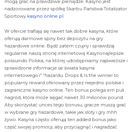
mogą grać na prawdziwe pieniądze. Kasyno jest
nadzorowane przez spółkę Skarbu Państwa Totalizator
Sportowy
kasyno online pl
.
W ofercie trafiają się nawet tak dobre kasyna, które
oferują darmowe spiny bez depozytu na gry
hazardowe online. Bądź zatem czujny i sprawdzaj
regularnie naszą stronę internetową Kasynonajlepsze.
possuindo Polska, na której udostępniamy najświeższe i
sprawdzone informacje se świata kasyna
internetowego i” “hazardu. Drops & Is the winner to
popularny reward oferowany przez niejedno polskie i
zagraniczne kasyno online. Ten bonus polega em puli
nagród, która może sięgać nawet 30 milionów pound.
Aby skorzystać unces tego bonusu, gracze muszą grać
w wybrane gry hazardowe, takie jak sloty i gry mhh
żywo. Kasyna często oferują ten added bonus jako
część swojej promocji, aby przyciągnąć i nagradzać