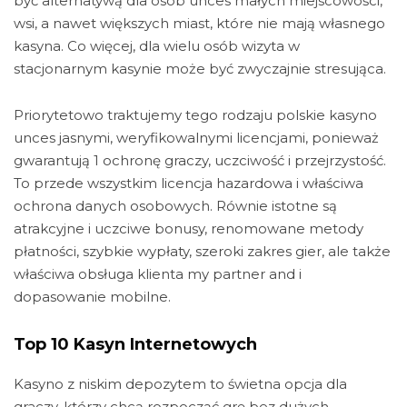
być alternatywą dla osób unces małych miejscowości,
wsi, a nawet większych miast, które nie mają własnego
kasyna. Co więcej, dla wielu osób wizyta w
stacjonarnym kasynie może być zwyczajnie stresująca.
Priorytetowo traktujemy tego rodzaju polskie kasyno
unces jasnymi, weryfikowalnymi licencjami, ponieważ
gwarantują 1 ochronę graczy, uczciwość i przejrzystość.
To przede wszystkim licencja hazardowa i właściwa
ochrona danych osobowych. Równie istotne są
atrakcyjne i uczciwe bonusy, renomowane metody
płatności, szybkie wypłaty, szeroki zakres gier, ale także
właściwa obsługa klienta my partner and i
dopasowanie mobilne.
Top 10 Kasyn Internetowych
Kasyno z niskim depozytem to świetna opcja dla
graczy, którzy chcą rozpocząć grę bez dużych