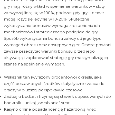
gry mają różny wkład w spełnienie warunków – sloty
zazwyczaj liczą się w 100%, podczas gdy gry stołowe
mogą liczyć się jedynie w 10-20%. Skuteczne
wykorzystanie bonusów wymaga zrozumienia ich
mechanizmów i strategicznego podejścia do gry.
Sposób wykorzystania bonusu zależy od jego typu,
wymagań obrotu oraz dostępnych gier. Gracze powinni
zawsze przeczytać warunki bonusu przed jego
aktywacją i zaplanować strategię gry maksymalizującą
szanse na spełnienie wymagań.
Wskaźnik ten (wyrażony procentowo) określa, jaka
część postawionych środków statystycznie wraca do
graczy w dłuższej perspektywie czasowej.
Zadbaj u budżet i trzymaj się stawek dopasowanych do
bankrollu; unikaj „odrabiania” strat.
Kasyno online posiada licencję hazardową, więc