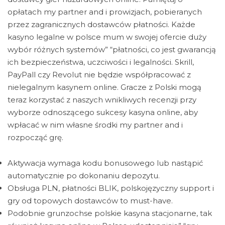
opłatach my partner and i prowizjach, pobieranych
przez zagranicznych dostawców płatności. Każde
kasyno legalne w polsce mum w swojej ofercie duży
wybór różnych systemów” “płatności, co jest gwarancją
ich bezpieczeństwa, uczciwości i legalności. Skrill,
PayPall czy Revolut nie będzie współpracować z
nielegalnym kasynem online. Gracze z Polski mogą
teraz korzystać z naszych wnikliwych recenzji przy
wyborze odnoszącego sukcesy kasyna online, aby
wpłacać w nim własne środki my partner and i
rozpocząć grę.
Aktywacja wymaga kodu bonusowego lub nastąpić
automatycznie po dokonaniu depozytu.
Obsługa PLN, płatności BLIK, polskojęzyczny support i
gry od topowych dostawców to must-have.
Podobnie grunzochse polskie kasyna stacjonarne, tak