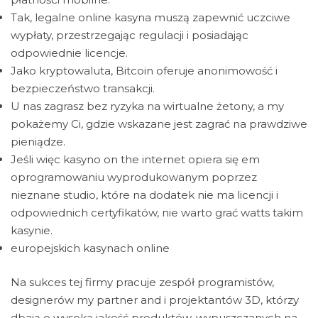
Tak, legalne online kasyna muszą zapewnić uczciwe
wypłaty, przestrzegając regulacji i posiadając
odpowiednie licencje.
Jako kryptowaluta, Bitcoin oferuje anonimowość i
bezpieczeństwo transakcji.
U nas zagrasz bez ryzyka na wirtualne żetony, a my
pokażemy Ci, gdzie wskazane jest zagrać na prawdziwe
pieniądze.
Jeśli więc kasyno on the internet opiera się em
oprogramowaniu wyprodukowanym poprzez
nieznane studio, które na dodatek nie ma licencji i
odpowiednich certyfikatów, nie warto grać watts takim
kasynie.
europejskich kasynach online
Na sukces tej firmy pracuje zespół programistów,
designerów my partner and i projektantów 3D, którzy
dbają o wysoką jakość produktów, wypuszczanych na