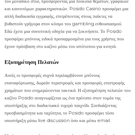
του μοναδικό στυλ, προσφέροντας μια ποικιλία θεμάτων, γραφικών
και καινοτόμων χαρακτηριστικών. Posido Casino προσφέρει μια
απλή διαδικασία εγγραφής, επιτρέποντας στους παίκτες να
βυθιστούν γρήγορα στον κόσμο του gambling ενθουσιασμού.
Εδώ έχετε μια συνοπτική οδηγία για να ξεκινήσετε. Το Posido
προσφέρει μπόνους ειδικά προσαρμοσμένα για τους χρήστες που
έχουν πρόσβαση στο καζίνο μέσω του ιστότοπου για κινητά.
Εξυπηρέτηση Πελατών
Αυτές οι προσφορές συχνά περιλαμβάνουν μπόνους
επαναφόρτωσης, δωρεάν περιστροφές και προσφορές επιστροφής
χρημάτων που ενημερώνονται τακτικά. Η εξυπηρέτηση πελατών του
καζίνο Posido αναγνωρίζεται ως ένα πρότυπο στον τομέα της
υποστήριξης στο διαδικτυακό τυχερό παιχνίδι. Συνδυάζοντας
προσβασιμότητα και ταχύτητα, το Posido προσφέρει τόσο
υποστήριξη μέσω live discussion όσο και μέσω email.