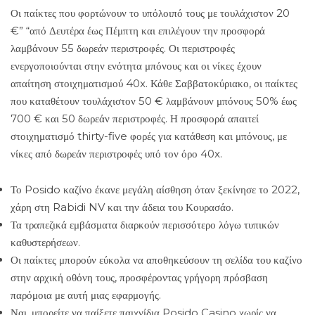
Οι παίκτες που φορτώνουν το υπόλοιπό τους με τουλάχιστον 20
€” “από Δευτέρα έως Πέμπτη και επιλέγουν την προσφορά
λαμβάνουν 55 δωρεάν περιστροφές. Οι περιστροφές
ενεργοποιούνται στην ενότητα μπόνους και οι νίκες έχουν
απαίτηση στοιχηματισμού 40x. Κάθε Σαββατοκύριακο, οι παίκτες
που καταθέτουν τουλάχιστον 50 € λαμβάνουν μπόνους 50% έως
700 € και 50 δωρεάν περιστροφές. Η προσφορά απαιτεί
στοιχηματισμό thirty-five φορές για κατάθεση και μπόνους, με
νίκες από δωρεάν περιστροφές υπό τον όρο 40x.
Το Posido καζίνο έκανε μεγάλη αίσθηση όταν ξεκίνησε το 2022,
χάρη στη Rabidi NV και την άδεια του Κουρασάο.
Τα τραπεζικά εμβάσματα διαρκούν περισσότερο λόγω τυπικών
καθυστερήσεων.
Οι παίκτες μπορούν εύκολα να αποθηκεύσουν τη σελίδα του καζίνο
στην αρχική οθόνη τους, προσφέροντας γρήγορη πρόσβαση
παρόμοια με αυτή μιας εφαρμογής.
Ναι, μπορείτε να παίξετε παιχνίδια Posido Casino χωρίς να