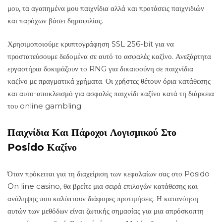
μου, τα αγαπημένα μου παιχνίδια αλλά και προτάσεις παιχνιδιών
και παρόχων βάσει δημοφιλίας.
Χρησιμοποιούμε κρυπτογράφηση SSL 256-bit για να
προστατεύσουμε δεδομένα σε αυτό το ασφαλές καζίνο. Ανεξάρτητα
εργαστήρια δοκιμάζουν το RNG για δικαιοσύνη σε παιχνίδια
καζίνο με πραγματικά χρήματα. Οι χρήστες θέτουν όρια κατάθεσης
και αυτο-αποκλεισμό για ασφαλές παιχνίδι καζίνο κατά τη διάρκεια
του online gambling.
Παιχνίδια Και Πάροχοι Λογισμικού Στο
Posido Καζίνο
Όταν πρόκειται για τη διαχείριση των κεφαλαίων σας στο Posido
On line casino, θα βρείτε μια σειρά επιλογών κατάθεσης και
ανάληψης που καλύπτουν διάφορες προτιμήσεις. Η κατανόηση
αυτών των μεθόδων είναι ζωτικής σημασίας για μια απρόσκοπτη