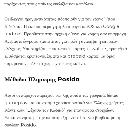
παρέχοντας στους παίκτες ευελιξία και ασφάλεια.
Οι έλεγχοι πραγματικότητας ειδοποιούν για τον χρόνο” “που
ξοδεύεται. Η έκδοση περιηγητή λειτουργεί σε iOS και Google
android. Προσθέστε στην αρχική οθόνη για χρήση σαν εφαρμογή.
Ανεβάστε έγγραφα ταυτότητας για πρώτη ανάληψη ή επιπλέον
ελέγχους. Υποστηρίζουμε πιστωτικές κάρτες, e-wallets, τραπεζικά
εμβάσματα, κρυπτονομίσματα και prepaid κάρτες. Τα όρια
παραμένουν ευέλικτα χωρίς χρεώσεις καζίνο.
Μέθοδοι Πληρωμής Posido
Αυτοί οι πάροχοι παρέχουν υψηλής ποιότητας γραφικά, δίκαιο
gameplay και καινοτόμα χαρακτηριστικά για Έλληνες χρήστες.
Κάντε κλικ “Ξέχασα τον Κωδικό” για επαναφορά στοιχείων.
Επικοινωνήστε με την υποστήριξη live chat για βοήθεια με τη
σύνδεση Posido.