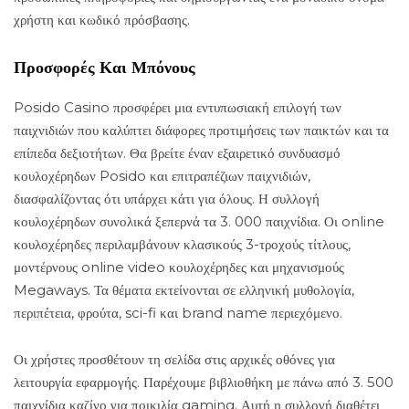
χρήστη και κωδικό πρόσβασης.
Προσφορές Και Μπόνους
Posido Casino προσφέρει μια εντυπωσιακή επιλογή των
παιχνιδιών που καλύπτει διάφορες προτιμήσεις των παικτών και τα
επίπεδα δεξιοτήτων. Θα βρείτε έναν εξαιρετικό συνδυασμό
κουλοχέρηδων Posido και επιτραπέζιων παιχνιδιών,
διασφαλίζοντας ότι υπάρχει κάτι για όλους. Η συλλογή
κουλοχέρηδων συνολικά ξεπερνά τα 3. 000 παιχνίδια. Οι online
κουλοχέρηδες περιλαμβάνουν κλασικούς 3-τροχούς τίτλους,
μοντέρνους online video κουλοχέρηδες και μηχανισμούς
Megaways. Τα θέματα εκτείνονται σε ελληνική μυθολογία,
περιπέτεια, φρούτα, sci-fi και brand name περιεχόμενο.
Οι χρήστες προσθέτουν τη σελίδα στις αρχικές οθόνες για
λειτουργία εφαρμογής. Παρέχουμε βιβλιοθήκη με πάνω από 3. 500
παιχνίδια καζίνο για ποικιλία gaming. Αυτή η συλλογή διαθέτει