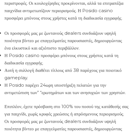
περιστροφές. Οι κουλοχέρηδες προκρίνονται, αλλά τα επιτραπέζια
παιχνίδια αντιμετωπίζουν περιορισμούς. Η Posido casino
προσφέρει μπόνους στους χρήστες κατά τη διαδικασία εγγραφής.
Οι προσφορές μας με ζωντανούς dealers συνδυάζουν υψηλή
ποιότητα βίντεο με επαγγελματίες παρουσιαστές, δημιουργώντας
ένα ελκυστικό και αξιόπιστο περιβάλλον.
Η Posido casino προσφέρει μπόνους στους χρήστες κατά τη
διαδικασία εγγραφής.
Αυτή η συλλογή διαθέτει τίτλους από 38 παρόχους για ποιοτικό
gameplay.
Η Posido παρέχει 24ωρη υποστήριξη πελατών για την
αντιμετώπιση των” “ερωτημάτων και των ανησυχιών των χρηστών.
Επιπλέον, έχετε πρόσβαση στο 100% του ποσού της κατάθεσής σας
για παιχνίδι, χωρίς κρυφές χρεώσεις ή απρόσμενους περιορισμούς.
Οι προσφορές μας με ζωντανούς dealers συνδυάζουν υψηλή
ποιότητα βίντεο με επαγγελματίες παρουσιαστές, δημιουργώντας