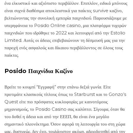
ένα ελκυστικό και αξιόπιστο περιβάλλον. Επιπλέον, ειδικά μπόνους
είναι συχνά διαθέσιμα αποκλειστικά για παίκτες survive καζίνο,
βελτιώνοντας την συνολική εμπειρία παιχνιδιού. Παρουσιάζουμε με
υπερηφάνεια το Posido Online casino, μια πλατφόρμα τυχερών
παιχνιδιών που ιδρύθηκε το 2022 και λειτουργεί από την Estolio
Limited. Αυτές οι άδειες επιβεβαιώνουν τη δέσμευσή μας για την
παροχή ενός ασφαλούς και δίκαιου περιβάλλοντος σε όλους τους
παίκτες.
Posido Παιχνίδια Καζίνο
Βρείτε το κουμπί “Εγγραφή” στην επάνω δεξιά γωνία. Είτε
προτιμάτε κλασικούς τίτλους όπως το Starburst και το Gonzo’s
Quest είτε πιο πρόσφατες κυκλοφορίες με καινοτόμους
μηχανισμούς, το Posido Casino σας καλύπτει. Σίγουρα, όταν θα
του δοθεί η άδεια και από την ΕΕΕΠ, θα είναι ένα μεγάλο
σημαντικό πλεονέκτημα. Όσον αφορά τη λειτουργία του στη χώρα
μας, δυστυχώς, δεν έχει, τουλάχιστον ακόμη, αδειοδοτηθεί από την