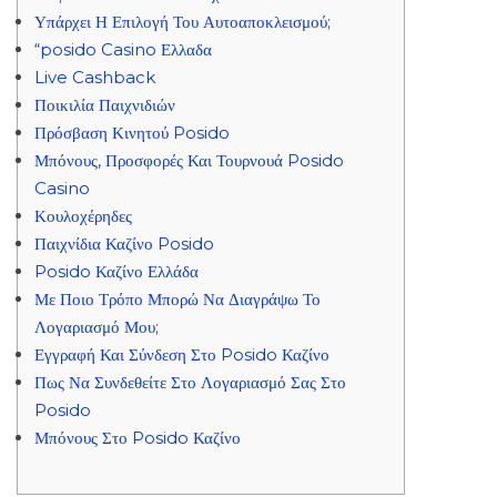
Υπάρχει Η Επιλογή Του Αυτοαποκλεισμού;
“posido Casino Ελλαδα
Live Cashback
Ποικιλία Παιχνιδιών
Πρόσβαση Κινητού Posido
Μπόνους, Προσφορές Και Τουρνουά Posido
Casino
Κουλοχέρηδες
Παιχνίδια Καζίνο Posido
Posido Καζίνο Ελλάδα
Με Ποιο Τρόπο Μπορώ Να Διαγράψω Το
Λογαριασμό Μου;
Εγγραφή Και Σύνδεση Στο Posido Καζίνο
Πως Να Συνδεθείτε Στο Λογαριασμό Σας Στο
Posido
Μπόνους Στο Posido Καζίνο