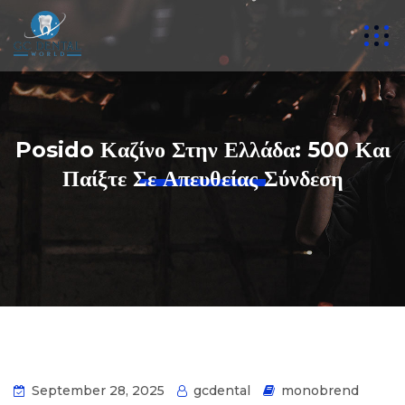
Posido Καζίνο Στην Ελλάδα: 500 Και
Παίξτε Σε Απευθείας Σύνδεση
September 28, 2025
gcdental
monobrend