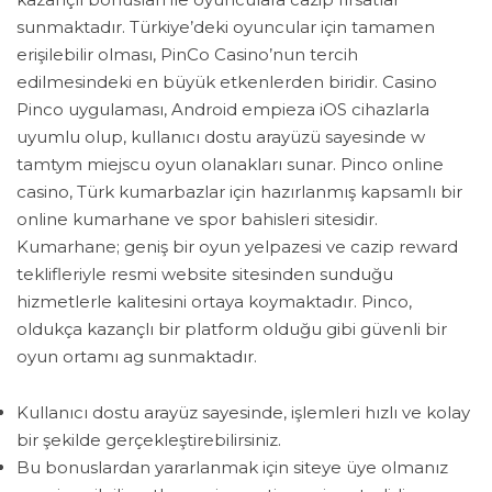
sunmaktadır. Türkiye’deki oyuncular için tamamen
erişilebilir olması, PinCo Casino’nun tercih
edilmesindeki en büyük etkenlerden biridir. Casino
Pinco uygulaması, Android empieza iOS cihazlarla
uyumlu olup, kullanıcı dostu arayüzü sayesinde w
tamtym miejscu oyun olanakları sunar. Pinco online
casino, Türk kumarbazlar için hazırlanmış kapsamlı bir
online kumarhane ve spor bahisleri sitesidir.
Kumarhane; geniş bir oyun yelpazesi ve cazip reward
teklifleriyle resmi website sitesinden sunduğu
hizmetlerle kalitesini ortaya koymaktadır. Pinco,
oldukça kazançlı bir platform olduğu gibi güvenli bir
oyun ortamı ag sunmaktadır.
Kullanıcı dostu arayüz sayesinde, işlemleri hızlı ve kolay
bir şekilde gerçekleştirebilirsiniz.
Bu bonuslardan yararlanmak için siteye üye olmanız