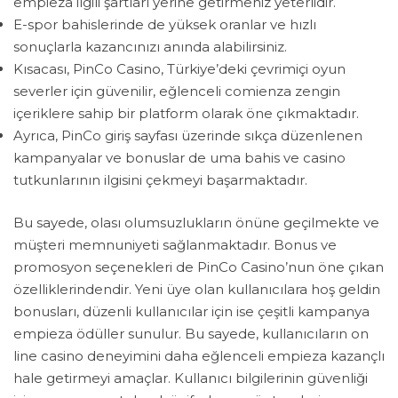
empieza ilgili şartları yerine getirmeniz yeterlidir.
E-spor bahislerinde de yüksek oranlar ve hızlı
sonuçlarla kazancınızı anında alabilirsiniz.
Kısacası, PinCo Casino, Türkiye’deki çevrimiçi oyun
severler için güvenilir, eğlenceli comienza zengin
içeriklere sahip bir platform olarak öne çıkmaktadır.
Ayrıca, PinCo giriş sayfası üzerinde sıkça düzenlenen
kampanyalar ve bonuslar de uma bahis ve casino
tutkunlarının ilgisini çekmeyi başarmaktadır.
Bu sayede, olası olumsuzlukların önüne geçilmekte ve
müşteri memnuniyeti sağlanmaktadır. Bonus ve
promosyon seçenekleri de PinCo Casino’nun öne çıkan
özelliklerindendir. Yeni üye olan kullanıcılara hoş geldin
bonusları, düzenli kullanıcılar için ise çeşitli kampanya
empieza ödüller sunulur. Bu sayede, kullanıcıların on
line casino deneyimini daha eğlenceli empieza kazançlı
hale getirmeyi amaçlar. Kullanıcı bilgilerinin güvenliği