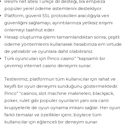
Resmi net sitesi Türkçe dil desteği, lira empieza
popüler yerel ödeme sistemlerini destekliyor.
Platform, güvenli SSL protokolleri aracılığıyla veri
güvenliğini sağlamayı, ayrıntılarınıza yetkisiz erişimi
önlemeyi taahhüt eder.
Hesap oluşturma işlemi tamamlandıktan sonra, çeşitli
ödeme yöntemlerini kullanarak hesabınıza em virtude
de yatırabilir ve oyunlara dahil olabilirsiniz.
Türk oyuncuları için Pinco casino” “kapsamlı bir
çevrimiçi internet casino deneyimi sunar.
Testlerimiz, platformun tüm kullanıcılar için rahat ve
keyifli bir oyun deneyimi sunduğunu göstermektedir.
Pinco” “casinos, slot machine makineleri, blackjack,
poker, rulet gibi popüler oyunların yanı sıra canlı
krupiyelerle de oyun oynama imkanı sağlar. Her oyun
farklı temalar ve özellikler içerir, böylece tüm
kullanıcılar için eğlenceli bir deneyim sunar.