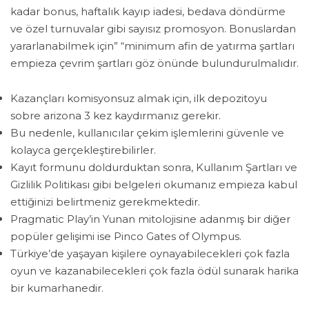
kadar bonus, haftalık kayıp iadesi, bedava döndürme
ve özel turnuvalar gibi sayısız promosyon. Bonuslardan
yararlanabilmek için” “minimum afin de yatırma şartları
empieza çevrim şartları göz önünde bulundurulmalıdır.
Kazançları komisyonsuz almak için, ilk depozitoyu
sobre arizona 3 kez kaydırmanız gerekir.
Bu nedenle, kullanıcılar çekim işlemlerini güvenle ve
kolayca gerçekleştirebilirler.
Kayıt formunu doldurduktan sonra, Kullanım Şartları ve
Gizlilik Politikası gibi belgeleri okumanız empieza kabul
ettiğinizi belirtmeniz gerekmektedir.
Pragmatic Play’in Yunan mitolojisine adanmış bir diğer
popüler gelişimi ise Pinco Gates of Olympus.
Türkiye’de yaşayan kişilere oynayabilecekleri çok fazla
oyun ve kazanabilecekleri çok fazla ödül sunarak harika
bir kumarhanedir.