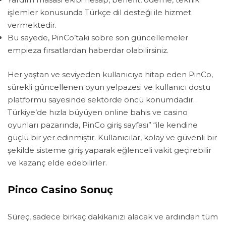
işlemler konusunda Türkçe dil desteği ile hizmet
vermektedir.
Bu sayede, PinCo’taki sobre son güncellemeler
empieza fırsatlardan haberdar olabilirsiniz.
Her yaştan ve seviyeden kullanıcıya hitap eden PinCo,
sürekli güncellenen oyun yelpazesi ve kullanıcı dostu
platformu sayesinde sektörde öncü konumdadır.
Türkiye’de hızla büyüyen online bahis ve casino
oyunları pazarında, PinCo giriş sayfası” “ile kendine
güçlü bir yer edinmiştir. Kullanıcılar, kolay ve güvenli bir
şekilde sisteme giriş yaparak eğlenceli vakit geçirebilir
ve kazanç elde edebilirler.
Pinco Casino Sonuç
Süreç, sadece birkaç dakikanızı alacak ve ardından tüm