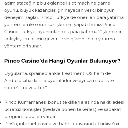
adım atacağınız bu eğlenceli slot machine game
oyunu, büyük kazançlar için heyecan verici bir oyun
deneyimi sağlar. Pinco Türkiye’de önerilen para yatırma
yöntemleri ile sorunsuz işlemler yapabilirsiniz. Pinco
Casino Türkiye, oyuncuların ilk para yatırma” “işlemlerini
kolaylaştırmak için güvenilir ve güvenli para yatırma
yöntemleri sunar.
Pinco Casino’da Hangi Oyunlar Bulunuyor?
Uygulama, sprained ankle treatment iOS hem de
Android cihazları ile uyumludur ve ayrıca mobil site
sobre” “mevcuttur.”
Pinco Kumarhanesi bonus teklifleri arasında nakit iadesi
ücretsiz dönüşler (bedava dönen tekerlek) ve sadakat
programı ödülleri vardır.
PinCo, internet casino ve bahis dünyasında Türkiye’nin