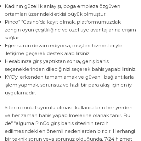
Kadının güzellik anlayışı, boga empieza özgüven
ortamları üzerindeki etkisi büyük olmuştur.
Pinco” “Casino’da kayıt olmak, platformumuzdaki
zengin oyun çeşitliliğine ve özel üye avantajlarına erişim
sağlar.
Eğer sorun devam ediyorsa, müşteri hizmetleriyle
iletişime geçerek destek alabilirsiniz.
Hesabınıza giriş yaptıktan sonra, geniş bahis
seçeneklerinden dilediğinizi seçerek bahis yapabilirsiniz.
KYC’yi erkenden tamamlamak ve güvenli bağlantılarla
işlem yapmak, sorunsuz ve hızlı bir para akışı için en iyi
uygulamadır.
Sitenin mobil uyumlu olması, kullanıcıların her yerden
ve her zaman bahis yapabilmelerine olanak tanır. Bu
de” “alguma PinCo giriş bahis sitesinin tercih
edilmesindeki en önemli nedenlerden biridir. Herhangi
bir teknik sorun veya sorunuz olduğunda, 7/24 hizmet