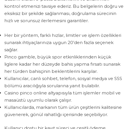
kontrol etmenizi tavsiye ederiz. Bu belgelerin doğru ve
eksiksiz bir şekilde sağlanması, doğrulama sürecinin
hızlı ve sorunsuz ilerlemesini garantiler.
Her bir yöntem, farklı hızlar, limitler ve işlem özellikleri
sunarak ihtiyaçlarınıza uygun 20’den fazla seçenek
sağlar.
Pinco gamble, büyük spor etkinliklerinden küçük
liglere kadar her düzeyde bahis yapma fırsatı sunarak
her türden bahisçinin beklentilerini karşılar.
Kullanıcılar, canlı sohbet, telefon, sosyal medya ve SSS
bölümü aracılığıyla sorularına yanıt bulabilir.
Casino pinco online altyapısıyla tüm işlemler mobil ve
masaüstü uyumlu olarak çalışır.
Kullanıcılarda, markanın tüm ürün çeşitlerini kalitesine
güvenerek, gönül rahatlığı içerisinde seçebiliyor.
Kullanıcı dostu bir kayıt süreci ve çeşitli ödeme