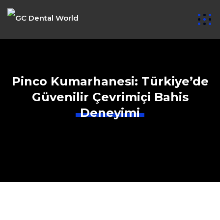
Pinco Kumarhanesi: Türkiye’de
Güvenilir Çevrimiçi Bahis
Deneyimi