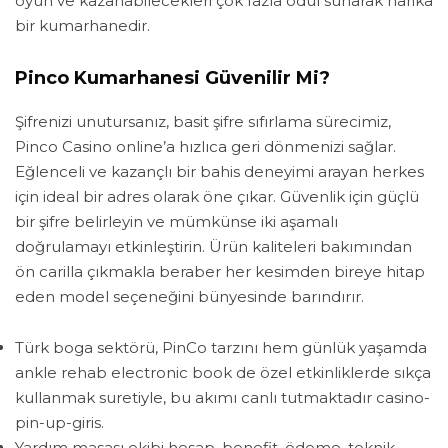
oyun ve kazanabilecekleri çok fazla ödül sunarak harika
bir kumarhanedir.
Pinco Kumarhanesi Güvenilir Mi?
Şifrenizi unutursanız, basit şifre sıfırlama sürecimiz,
Pinco Casino online’a hızlıca geri dönmenizi sağlar.
Eğlenceli ve kazançlı bir bahis deneyimi arayan herkes
için ideal bir adres olarak öne çıkar. Güvenlik için güçlü
bir şifre belirleyin ve mümkünse iki aşamalı
doğrulamayı etkinleştirin. Ürün kaliteleri bakımından
ön carilla çıkmakla beraber her kesimden bireye hitap
eden model seçeneğini bünyesinde barındırır.
Türk boga sektörü, PinCo tarzını hem günlük yaşamda
ankle rehab electronic book de özel etkinliklerde sıkça
kullanmak suretiyle, bu akımı canlı tutmaktadır casino-
pin-up-giris.
Yardım masası ekibi hesap, benefit, ödeme, teknik