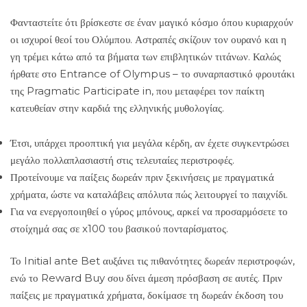
Φανταστείτε ότι βρίσκεστε σε έναν μαγικό κόσμο όπου κυριαρχούν
οι ισχυροί θεοί του Ολύμπου. Αστραπές σκίζουν τον ουρανό και η
γη τρέμει κάτω από τα βήματα των επιβλητικών τιτάνων. Καλώς
ήρθατε στο Entrance of Olympus – το συναρπαστικό φρουτάκι
της Pragmatic Participate in, που μεταφέρει τον παίκτη
κατευθείαν στην καρδιά της ελληνικής μυθολογίας.
Έτσι, υπάρχει προοπτική για μεγάλα κέρδη, αν έχετε συγκεντρώσει
μεγάλο πολλαπλασιαστή στις τελευταίες περιστροφές.
Προτείνουμε να παίξεις δωρεάν πριν ξεκινήσεις με πραγματικά
χρήματα, ώστε να καταλάβεις απόλυτα πώς λειτουργεί το παιχνίδι.
Για να ενεργοποιηθεί ο γύρος μπόνους, αρκεί να προσαρμόσετε το
στοίχημά σας σε x100 του βασικού πονταρίσματος.
Το Initial ante Bet αυξάνει τις πιθανότητες δωρεάν περιστροφών,
ενώ το Reward Buy σου δίνει άμεση πρόσβαση σε αυτές. Πριν
παίξεις με πραγματικά χρήματα, δοκίμασε τη δωρεάν έκδοση του