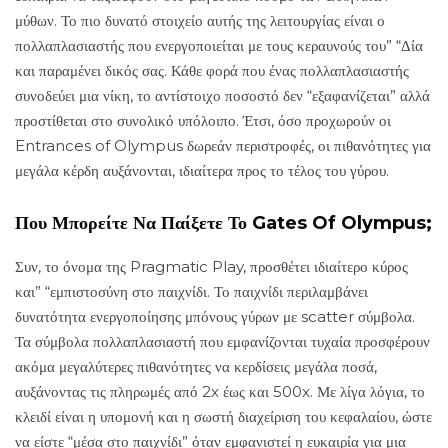
μύθων. Το πιο δυνατό στοιχείο αυτής της λειτουργίας είναι ο
πολλαπλασιαστής που ενεργοποιείται με τους κεραυνούς του” “Δία
και παραμένει δικός σας. Κάθε φορά που ένας πολλαπλασιαστής
συνοδεύει μια νίκη, το αντίστοιχο ποσοστό δεν “εξαφανίζεται” αλλά
προστίθεται στο συνολικό υπόλοιπο. Έτσι, όσο προχωρούν οι
Entrances of Olympus δωρεάν περιστροφές, οι πιθανότητες για
μεγάλα κέρδη αυξάνονται, ιδιαίτερα προς το τέλος του γύρου.
Που Μπορείτε Να Παίξετε Το Gates Of Olympus;
Συν, το όνομα της Pragmatic Play, προσθέτει ιδιαίτερο κύρος
και” “εμπιστοσύνη στο παιχνίδι. Το παιχνίδι περιλαμβάνει
δυνατότητα ενεργοποίησης μπόνους γύρων με scatter σύμβολα.
Τα σύμβολα πολλαπλασιαστή που εμφανίζονται τυχαία προσφέρουν
ακόμα μεγαλύτερες πιθανότητες να κερδίσεις μεγάλα ποσά,
αυξάνοντας τις πληρωμές από 2x έως και 500x. Με λίγα λόγια, το
κλειδί είναι η υπομονή και η σωστή διαχείριση του κεφαλαίου, ώστε
να είστε “μέσα στο παιχνίδι” όταν εμφανιστεί η ευκαιρία για μια