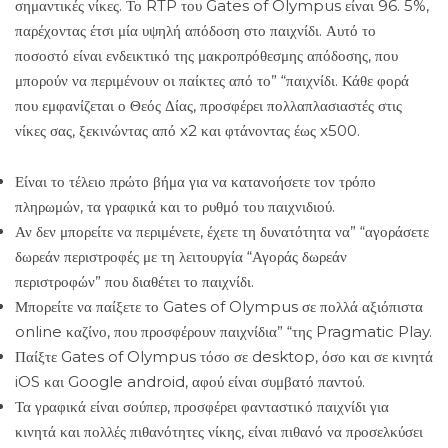
σημαντικές νίκες. Το RTP του Gates of Olympus είναι 96. 5%,
παρέχοντας έτσι μία υψηλή απόδοση στο παιχνίδι. Αυτό το
ποσοστό είναι ενδεικτικό της μακροπρόθεσμης απόδοσης, που
μπορούν να περιμένουν οι παίκτες από το” “παιχνίδι. Κάθε φορά
που εμφανίζεται ο Θεός Δίας, προσφέρει πολλαπλασιαστές στις
νίκες σας, ξεκινώντας από x2 και φτάνοντας έως x500.
Είναι το τέλειο πρώτο βήμα για να κατανοήσετε τον τρόπο
πληρωμών, τα γραφικά και το ρυθμό του παιχνιδιού.
Αν δεν μπορείτε να περιμένετε, έχετε τη δυνατότητα να” “αγοράσετε
δωρεάν περιστροφές με τη λειτουργία “Αγοράς δωρεάν
περιστροφών” που διαθέτει το παιχνίδι.
Μπορείτε να παίξετε το Gates of Olympus σε πολλά αξιόπιστα
online καζίνο, που προσφέρουν παιχνίδια” “της Pragmatic Play.
Παίξτε Gates of Olympus τόσο σε desktop, όσο και σε κινητά
iOS και Google android, αφού είναι συμβατό παντού.
Τα γραφικά είναι σούπερ, προσφέρει φανταστικό παιχνίδι για
κινητά και πολλές πιθανότητες νίκης, είναι πιθανό να προσελκύσει