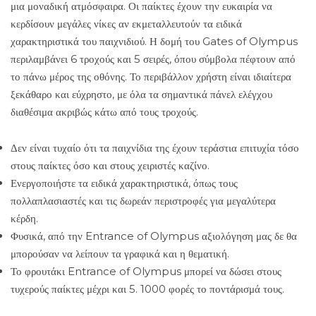
μια μοναδική ατμόσφαιρα. Οι παίκτες έχουν την ευκαιρία να
κερδίσουν μεγάλες νίκες αν εκμεταλλευτούν τα ειδικά
χαρακτηριστικά του παιχνιδιού. Η δομή του Gates of Olympus
περιλαμβάνει 6 τροχούς και 5 σειρές, όπου σύμβολα πέφτουν από
το πάνω μέρος της οθόνης. Το περιβάλλον χρήστη είναι ιδιαίτερα
ξεκάθαρο και εύχρηστο, με όλα τα σημαντικά πάνελ ελέγχου
διαθέσιμα ακριβώς κάτω από τους τροχούς.
Δεν είναι τυχαίο ότι τα παιχνίδια της έχουν τεράστια επιτυχία τόσο
στους παίκτες όσο και στους χειριστές καζίνο.
Ενεργοποιήστε τα ειδικά χαρακτηριστικά, όπως τους
πολλαπλασιαστές και τις δωρεάν περιστροφές για μεγαλύτερα
κέρδη.
Φυσικά, από την Entrance of Olympus αξιολόγηση μας δε θα
μπορούσαν να λείπουν τα γραφικά και η θεματική.
Το φρουτάκι Entrance of Olympus μπορεί να δώσει στους
τυχερούς παίκτες μέχρι και 5. 1000 φορές το ποντάρισμά τους.