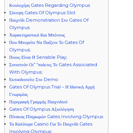
Κουλοχέρη Gates Regarding Olympus
Σύνοψη Gates Of Olympus Slot
Παιχνίδι Demonstration Στο Gates Of
Olympus
Χαρακτηριστικά Και Μπόνους
Που Μπορείτε Να Παίξετε Το Gates Of
Olympus;
Ποιος Είναι Η Sensible Play;
Συνιστούν Οι” “παίκτες Το Gates Associated
With Olympus;
Εκπαιδευτείτε Στο Demo
Gates Of Olympus Trial – Η Ιδανική Αρχή
Γνωριμίας
Περιγραφή Γραμμής Παιχνιδιού
Gates Of Olympus Αξιολόγηση
Πίνακας Πληρωμών Gates Involving Olympus
Τα Καλύτερα Casino Για Το Παιχνίδι Gates
Involving Olympus: