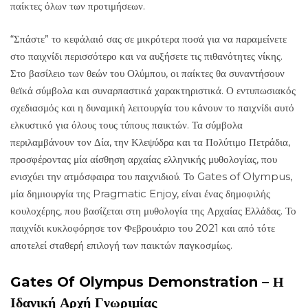
παίκτες όλων των προτιμήσεων.
“Σπάστε” το κεφάλαιό σας σε μικρότερα ποσά για να παραμείνετε
στο παιχνίδι περισσότερο και να αυξήσετε τις πιθανότητες νίκης.
Στο βασίλειο των θεών του Ολύμπου, οι παίκτες θα συναντήσουν
θεϊκά σύμβολα και συναρπαστικά χαρακτηριστικά. Ο εντυπωσιακός
σχεδιασμός και η δυναμική λειτουργία του κάνουν το παιχνίδι αυτό
ελκυστικό για όλους τους τύπους παικτών. Τα σύμβολα
περιλαμβάνουν τον Δία, την Κλεψύδρα και τα Πολύτιμο Πετράδια,
προσφέροντας μία αίσθηση αρχαίας ελληνικής μυθολογίας, που
ενισχύει την ατμόσφαιρα του παιχνιδιού. Το Gates of Olympus,
μία δημιουργία της Pragmatic Enjoy, είναι ένας δημοφιλής
κουλοχέρης, που βασίζεται στη μυθολογία της Αρχαίας Ελλάδας. Το
παιχνίδι κυκλοφόρησε τον Φεβρουάριο του 2021 και από τότε
αποτελεί σταθερή επιλογή των παικτών παγκοσμίως.
Gates Of Olympus Demonstration – Η
Ιδανική Αρχή Γνωριμίας