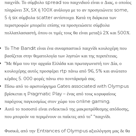
παιχνίδι. Το σύμβολο spread του παιχνιδιού είναι ο Διας, ο οποίος
πληρώνει 3X, 5X ή 100X ανάλογα με το αν προσγειώνετε some,
5 ή six σύμβολα scatter αντίστοιχα. Κατά τη διάρκεια των
περιστροφών μπορείτε επίσης να προσγειώσετε σύμβολα
πολλαπλασιαστή, όπου οι τιμές τους θα είναι μεταξύ 2Χ και 500Χ.
Το The Bandit είναι ένα συναρπαστικό παιχνίδι κουλοχέρη που
βασίζεται στην θεματολογία των ληστών και της περιπέτειας.
“Με θέμα του την αρχαία Ελλάδα και πρωταγωνιστή τον Δία, ο
κουλοχέρης αυτός προσφέρει rtp πάνω από 96, 5% και ανώτατο
κέρδος 5. 000 φορές πάνω στο ποντάρισμά σας.
Πίσω από το αριστούργημα Gates associated with Olympus
βρίσκεται η Pragmatic Play – ένας από τους κορυφαίους
παρόχους παγκοσμίως στον χώρο του online gaming.
Αυτό το ποσοστό είναι ενδεικτικό της μακροπρόθεσμης απόδοσης,
που μπορούν να περιμένουν οι παίκτες από το” “παιχνίδι.
Φυσικά, από την Entrances of Olympus αξιολόγηση μας δε θα