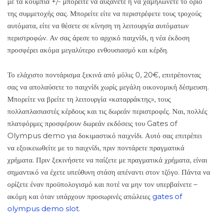
με τα κουμπιά +/- μπορείτε να αυξάνετε ή να χαμηλώνετε το όριο
της συμμετοχής σας. Μπορείτε είτε να περιστρέφετε τους τροχούς
αυτόματα, είτε να θέσετε σε κίνηση τη λειτουργία αυτόματων
περιστροφών. Αν σας άρεσε το αρχικό παιχνίδι, η νέα έκδοση
προσφέρει ακόμα μεγαλύτερο ενθουσιασμό και κέρδη.
Το ελάχιστο ποντάρισμα ξεκινά από μόλις 0, 20€, επιτρέποντας
σας να απολαύσετε το παιχνίδι χωρίς μεγάλη οικονομική δέσμευση.
Μπορείτε να βρείτε τη λειτουργία «καταρράκτης», τους
πολλαπλασιαστές κέρδους και τις δωρεάν περιστροφές. Ναι, πολλές
πλατφόρμες προσφέρουν δωρεάν εκδόσεις του Gates of
Olympus demo για δοκιμαστικό παιχνίδι. Αυτό σας επιτρέπει
να εξοικειωθείτε με το παιχνίδι, πριν ποντάρετε πραγματικά
χρήματα. Πριν ξεκινήσετε να παίζετε με πραγματικά χρήματα, είναι
σημαντικό να έχετε υπεύθυνη στάση απέναντι στον τζόγο. Πάντα να
ορίζετε έναν προϋπολογισμό και ποτέ να μην τον υπερβαίνετε –
ακόμη και όταν υπάρχουν προσωρινές απώλειες
gates of
olympus demo slot
.