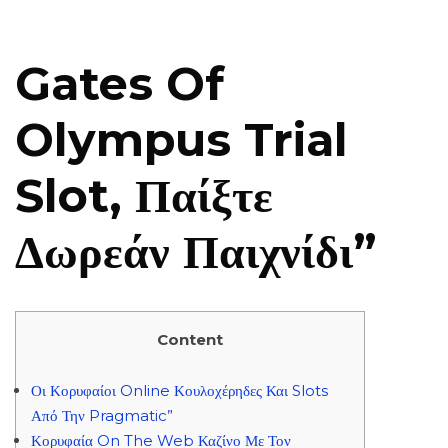
Gates Of
Olympus Trial
Slot, Παίξτε
Δωρεάν Παιχνίδι”
Content
Οι Κορυφαίοι Online Κουλοχέρηδες Και Slots
Από Την Pragmatic”
Κορυφαία On The Web Καζίνο Με Τον