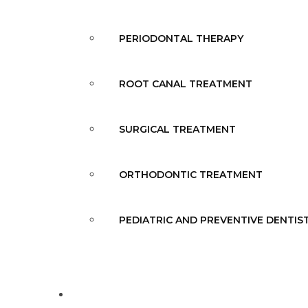
PERIODONTAL THERAPY
ROOT CANAL TREATMENT
SURGICAL TREATMENT
ORTHODONTIC TREATMENT
PEDIATRIC AND PREVENTIVE DENTIS
DOCTORS