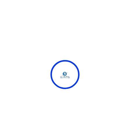
적으로 가장 인기 있는 베팅 플랫폼 중 하나가 되었으며 다양한
스포츠 베팅 기회, 카지노 게임 및 라이브 베팅 옵션을 제공합니
다.
결제 과정은 매우 직관적이며, 사용자는 몇 번의 클릭만으로 쉽
게 입출금을 완료할 수 있습니다.
둘째, 등록된 사용자는 정기적인 프로모션과 이벤트에 참여할
수 있는 자격을 얻게 됩니다.
축구, 테니스, 아이스하키 등의 종목에 대해 라이브 스트리밍도
제공됩니다.
1xbet registration 과정은 간단하면서도 철저히 보안이 되어
있으며, 사용자의 개인 정보와 금융 거래는 고도로 암호화되어
보호됩니다.
고객 지원 부서는 빠른 문제 해결과 체계적인 문의 응대로 유명
하며, 반응성 및 효율성 측면에서 돋보입니다.
초보 베터와 경험 많은 베터 모두 플랫폼에서 항상 흥미로운 요
소를 찾을 수 있도록 보장합니다. 1xbet의 주요 특징은 24시간