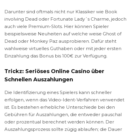
Darunter sind oftmals nicht nur Klassiker wie Book
involving Dead oder Fortunate Lady´s Charme, jedoch
auch viele Premium-Slots. Hier können Spieler
beispielsweise Neuheiten auf welche weise Ghost of
Dead oder Monkey Paz ausprobieren. Dafür steht
wahlweise virtuelles Guthaben oder mit jeder ersten
Einzahlung das Bonus bis 100€ zur Verfügung.
Trickz: Seriöses Online Casino über
Schnellen Auszahlungen
Die Identifizierung eines Spielers kann schneller
erfolgen, wenn das Video-Ident-Verfahren verwendet
ist. Es bestehen erhebliche Unterschiede bei den
Gebühren für Auszahlungen, die entweder pauschal
oder prozentual berechnet werden können. Der
Auszahlungsprozess sollte zügig ablaufen; die Dauer