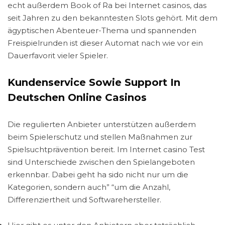
echt außerdem Book of Ra bei Internet casinos, das
seit Jahren zu den bekanntesten Slots gehört. Mit dem
ägyptischen Abenteuer-Thema und spannenden
Freispielrunden ist dieser Automat nach wie vor ein
Dauerfavorit vieler Spieler.
Kundenservice Sowie Support In
Deutschen Online Casinos
Die regulierten Anbieter unterstützen außerdem
beim Spielerschutz und stellen Maßnahmen zur
Spielsuchtprävention bereit. Im Internet casino Test
sind Unterschiede zwischen den Spielangeboten
erkennbar. Dabei geht ha sido nicht nur um die
Kategorien, sondern auch” “um die Anzahl,
Differenziertheit und Softwarehersteller.