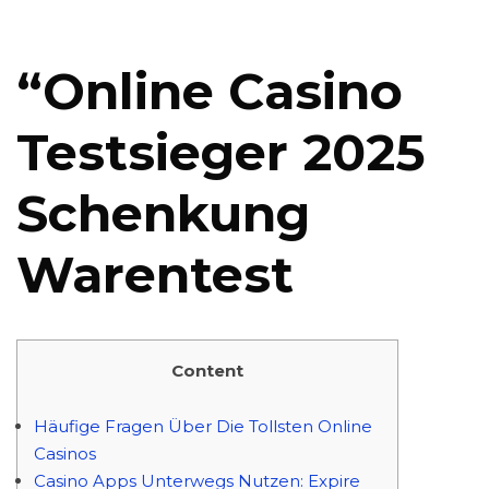
“Online Casino
Testsieger 2025
Schenkung
Warentest
Content
Häufige Fragen Über Die Tollsten Online
Casinos
Casino Apps Unterwegs Nutzen: Expire