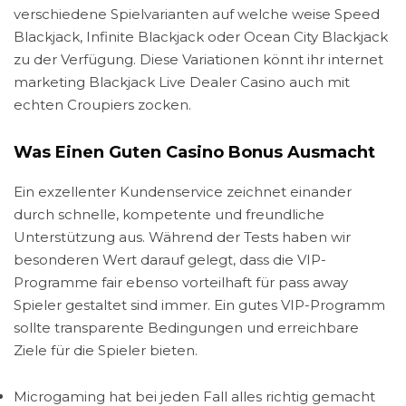
verschiedene Spielvarianten auf welche weise Speed
Blackjack, Infinite Blackjack oder Ocean City Blackjack
zu der Verfügung. Diese Variationen könnt ihr internet
marketing Blackjack Live Dealer Casino auch mit
echten Croupiers zocken.
Was Einen Guten Casino Bonus Ausmacht
Ein exzellenter Kundenservice zeichnet einander
durch schnelle, kompetente und freundliche
Unterstützung aus. Während der Tests haben wir
besonderen Wert darauf gelegt, dass die VIP-
Programme fair ebenso vorteilhaft für pass away
Spieler gestaltet sind immer. Ein gutes VIP-Programm
sollte transparente Bedingungen und erreichbare
Ziele für die Spieler bieten.
Microgaming hat bei jeden Fall alles richtig gemacht