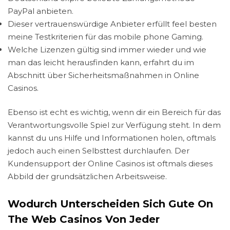
PayPal anbieten.
Dieser vertrauenswürdige Anbieter erfüllt feel besten
meine Testkriterien für das mobile phone Gaming.
Welche Lizenzen gültig sind immer wieder und wie
man das leicht herausfinden kann, erfahrt du im
Abschnitt über Sicherheitsmaßnahmen in Online
Casinos.
Ebenso ist echt es wichtig, wenn dir ein Bereich für das
Verantwortungsvolle Spiel zur Verfügung steht. In dem
kannst du uns Hilfe und Informationen holen, oftmals
jedoch auch einen Selbsttest durchlaufen. Der
Kundensupport der Online Casinos ist oftmals dieses
Abbild der grundsätzlichen Arbeitsweise.
Wodurch Unterscheiden Sich Gute On
The Web Casinos Von Jeder