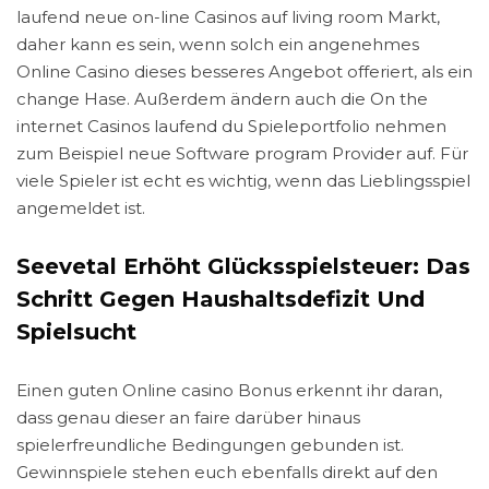
laufend neue on-line Casinos auf living room Markt,
daher kann es sein, wenn solch ein angenehmes
Online Casino dieses besseres Angebot offeriert, als ein
change Hase. Außerdem ändern auch die On the
internet Casinos laufend du Spieleportfolio nehmen
zum Beispiel neue Software program Provider auf. Für
viele Spieler ist echt es wichtig, wenn das Lieblingsspiel
angemeldet ist.
Seevetal Erhöht Glücksspielsteuer: Das
Schritt Gegen Haushaltsdefizit Und
Spielsucht
Einen guten Online casino Bonus erkennt ihr daran,
dass genau dieser an faire darüber hinaus
spielerfreundliche Bedingungen gebunden ist.
Gewinnspiele stehen euch ebenfalls direkt auf den