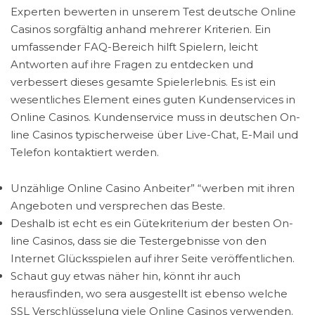
Experten bewerten in unserem Test deutsche Online
Casinos sorgfältig anhand mehrerer Kriterien. Ein
umfassender FAQ-Bereich hilft Spielern, leicht
Antworten auf ihre Fragen zu entdecken und
verbessert dieses gesamte Spielerlebnis. Es ist ein
wesentliches Element eines guten Kundenservices in
Online Casinos. Kundenservice muss in deutschen On-
line Casinos typischerweise über Live-Chat, E-Mail und
Telefon kontaktiert werden.
Unzählige Online Casino Anbeiter” “werben mit ihren
Angeboten und versprechen das Beste.
Deshalb ist echt es ein Gütekriterium der besten On-
line Casinos, dass sie die Testergebnisse von den
Internet Glücksspielen auf ihrer Seite veröffentlichen.
Schaut guy etwas näher hin, könnt ihr auch
herausfinden, wo sera ausgestellt ist ebenso welche
SSL Verschlüsselung viele Online Casinos verwenden.