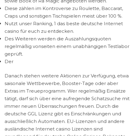
sowie Book of Ra Magic angeboten werden.
Diese zählen im Kontroverse zu Roulette, Baccarat,
Craps und sonstigen Tischspielen meist über 100 %.
Nutzt unser Ranking, 1 das beste deutsche Internet
casino für euch zu entdecken.
Des Weiteren werden die Auszahlungsquoten
regelmäßig vonseiten einem unabhängigen Testlabor
geprüft.
Der
Danach stehen weitere Aktionen zur Verfügung, etwa
saisonale Wettbewerbe, Booster-Tage oder aber
Extras im Treueprogramm. Wer regelmäßig Einsätze
tätigt, darf sich über eine aufregende Schatzsuche mit
immer neuen Überraschungen freuen. Durch die
deutsche GGL Lizenz gibt es Einschränkungen und
ausschließlich Automaten. EU-Lizenzen und andere
ausländische Internet casino Lizenzen sind