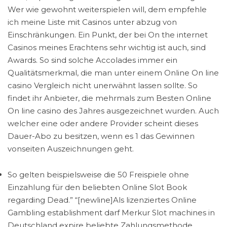
Wer wie gewohnt weiterspielen will, dem empfehle
ich meine Liste mit Casinos unter abzug von
Einschränkungen. Ein Punkt, der bei On the internet
Casinos meines Erachtens sehr wichtig ist auch, sind
Awards. So sind solche Accolades immer ein
Qualitätsmerkmal, die man unter einem Online On line
casino Vergleich nicht unerwähnt lassen sollte. So
findet ihr Anbieter, die mehrmals zum Besten Online
On line casino des Jahres ausgezeichnet wurden. Auch
welcher eine oder andere Provider scheint dieses
Dauer-Abo zu besitzen, wenn es 1 das Gewinnen
vonseiten Auszeichnungen geht.
So gelten beispielsweise die 50 Freispiele ohne
Einzahlung für den beliebten Online Slot Book
regarding Dead.” “[newline]Als lizenziertes Online
Gambling establishment darf Merkur Slot machines in
Deutschland expire beliebte Zahlungsmethode