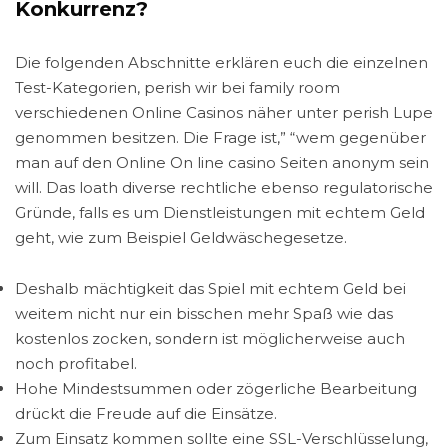
Konkurrenz?
Die folgenden Abschnitte erklären euch die einzelnen
Test-Kategorien, perish wir bei family room
verschiedenen Online Casinos näher unter perish Lupe
genommen besitzen. Die Frage ist,” “wem gegenüber
man auf den Online On line casino Seiten anonym sein
will. Das loath diverse rechtliche ebenso regulatorische
Gründe, falls es um Dienstleistungen mit echtem Geld
geht, wie zum Beispiel Geldwäschegesetze.
Deshalb mächtigkeit das Spiel mit echtem Geld bei
weitem nicht nur ein bisschen mehr Spaß wie das
kostenlos zocken, sondern ist möglicherweise auch
noch profitabel.
Hohe Mindestsummen oder zögerliche Bearbeitung
drückt die Freude auf die Einsätze.
Zum Einsatz kommen sollte eine SSL-Verschlüsselung,