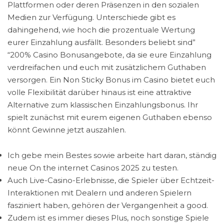
Plattformen oder deren Präsenzen in den sozialen
Medien zur Verfügung. Unterschiede gibt es
dahingehend, wie hoch die prozentuale Wertung
eurer Einzahlung ausfällt. Besonders beliebt sind”
“200% Casino Bonusangebote, da sie eure Einzahlung
verdreifachen und euch mit zusätzlichem Guthaben
versorgen. Ein Non Sticky Bonus im Casino bietet euch
volle Flexibilität darüber hinaus ist eine attraktive
Alternative zum klassischen Einzahlungsbonus. Ihr
spielt zunächst mit eurem eigenen Guthaben ebenso
könnt Gewinne jetzt auszahlen.
Ich gebe mein Bestes sowie arbeite hart daran, ständig
neue On the internet Casinos 2025 zu testen.
Auch Live-Casino-Erlebnisse, die Spieler über Echtzeit-
Interaktionen mit Dealern und anderen Spielern
fasziniert haben, gehören der Vergangenheit a good.
Zudem ist es immer dieses Plus, noch sonstige Spiele