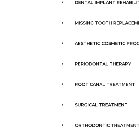
DENTAL IMPLANT REHABILI
MISSING TOOTH REPLACEM
AESTHETIC COSMETIC PRO
PERIODONTAL THERAPY
ROOT CANAL TREATMENT
SURGICAL TREATMENT
ORTHODONTIC TREATMEN