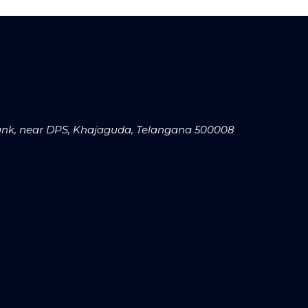
Bank, near DPS, Khajaguda, Telangana 500008