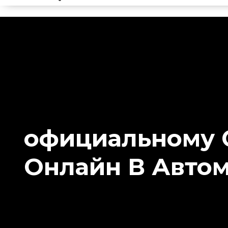
официальному С
Онлайн В Авто