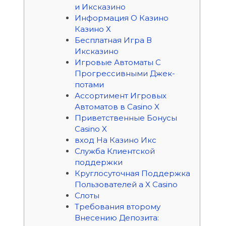
и Иксказино
Информация О Казино
Казино Х
Бесплатная Игра В
Иксказино
Игровые Автоматы С
Прогрессивными Джек-
потами
Ассортимент Игровых
Автоматов в Casino X
Приветственные Бонусы
Casino X
вход На Казино Икс
Служба Клиентской
поддержки
Круглосуточная Поддержка
Пользователей а X Casino
Слоты
Требования второму
Внесению Депозита: