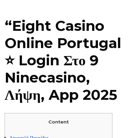
“Eight Casino
Online Portugal
⭐️ Login Στο 9
Ninecasino,
Λήψη, App 2025
Content
Δημοφιλή Παιχνίδια