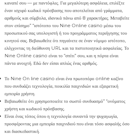
καναπέ σου — με παντόφλες. Για μεγαλύτερη ασφάλεια, επιλέξτε
έναν ισχυρό κωδικό πρόσβασης που αποτελείται από γράμματα,
αριθμούς και σύμβολα, ιδανικά πάνω από 8 χαρακτήρες. Μεταβείτε
στον επίσημο” “ιστότοπο του Nine Online casino μέσω του
προσωπικού σας υπολογιστή ή του προγράμματος περιήγησης του
κινητού σας. Βεβαιωθείτε ότι πηγαίνετε σε έναν νόμιμο ιστότοπο,
ελέγχοντας τη διεύθυνση URL και τα πιστοποιητικά ασφαλείας. Το
Nine Online casino είναι το “σπίτι” σου, και η πόρτα είναι
πάντα ανοιχτή. Εδώ δεν είσαι απλώς ένας αριθμός.
Το Nine On line casino είναι ένα πρωτοπόρο online καζίνο
που συνδυάζει τεχνολογία, ποικιλία παιχνιδιών και εξαιρετική
εμπειρία χρήστη.
Βεβαιωθείτε ότι χρησιμοποιείτε το σωστό συνδυασμό” “ονόματος
χρήστη και κωδικού πρόσβασης.
Είναι ένας τόπος όπου η τεχνολογία συναντά την ψυχαγωγία,
προσφέροντας μια εμπειρία παιχνιδιού που είναι τόσο ασφαλής όσο
και διασκεδαστική.