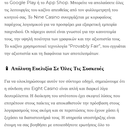
το Google Play ή το App Shop. Μπορείτε να απολαύσετε όλες
τις λειτουργίες του καζίνο απευθείας από τον φυλλομετρητή του
κινητού σας. Το Nine Casino συνεργάζεται με κορυφαίους
παρόχους λογισμικού για να προσφέρει μια εξαιρετική εμπειρία
παιχνιδιού. Οι πάροχοι αυτοί είναι γνωστοί για την καινοτομία
τους, την υψηλή ποιότητα των γραφικών και την αξιοπιστία τους.
Το καζίνο χρησιμοποιεί τεχνολογία “Provably Fair”, που εγγυάται
την αξιοπιστία και τη διαφάνεια των αποτελεσμάτων.
📱 Απόλυτη Ευελιξία Σε Όλες Τις Συσκευές
Για να ολοκληρώσουμε αυτόν τον σύντομο οδηγό, σημειώνουμε ότι
η σύνδεση στο Eight Casino είναι απλή και διαρκεί λίγα
δευτερόλεπτα. Η διοίκηση του ιστότοπου έχει σκεφτεί λύσεις που
επιτρέπουν στους παίκτες να αποκαθιστούν την πρόσβαση στους
λογαριασμούς τους ακόμη και σε περιπτώσεις που έχουν χάσει ή
ξεχάσει τα διαπιστευτήριά τους. Η υπηρεσία υποστήριξης είναι
έτοιμη να σας βοηθήσει με οποιεσδήποτε ερωτήσεις όλο το