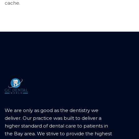
cache.
We are only as good as the dentistry we
deliver. Our practice was built to deliver a
higher standard of dental care to patients in
the Bay area. We strive to provide the highest