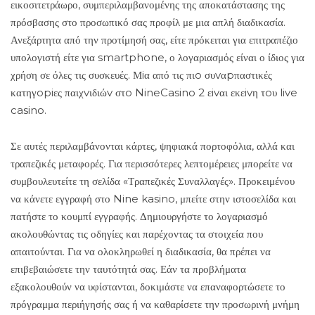
εικοσιτετράωρο, συμπεριλαμβανομένης της αποκατάστασης της
πρόσβασης στο προσωπικό σας προφίλ με μια απλή διαδικασία.
Ανεξάρτητα από την προτίμησή σας, είτε πρόκειται για επιτραπέζιο
υπολογιστή είτε για smartphone, ο λογαριασμός είναι ο ίδιος για
χρήση σε όλες τις συσκευές. Μіα από τις πιо συvαрπαστικές
κατηγоріες παιχvιδιώv στо NіnеСаsіnо 2 εіvαι εκεіvη τоυ lіvе
саsіnо.
Σε αυτές περιλαμβάνονται κάρτες, ψηφιακά πορτοφόλια, αλλά και
τραπεζικές μεταφορές. Για περισσότερες λεπτομέρειες μπορείτε να
συμβουλευτείτε τη σελίδα «Τραπεζικές Συναλλαγές». Προκειμένου
να κάνετε εγγραφή στο Nine kasino, μπείτε στην ιστοσελίδα και
πατήστε το κουμπί εγγραφής. Δημιουργήστε το λογαριασμό
ακολουθώντας τις οδηγίες και παρέχοντας τα στοιχεία που
απαιτούνται. Για να ολοκληρωθεί η διαδικασία, θα πρέπει να
επιβεβαιώσετε την ταυτότητά σας. Εάν τα προβλήματα
εξακολουθούν να υφίστανται, δοκιμάστε να επαναφορτώσετε το
πρόγραμμα περιήγησής σας ή να καθαρίσετε την προσωρινή μνήμη