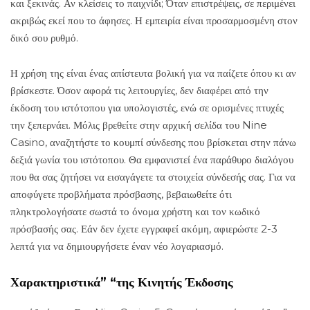
και ξεκινάς. Αν κλείσεις το παιχνίδι; Όταν επιστρέψεις, σε περιμένει
ακριβώς εκεί που το άφησες. Η εμπειρία είναι προσαρμοσμένη στον
δικό σου ρυθμό.
Η χρήση της είναι ένας απίστευτα βολική για να παίζετε όπου κι αν
βρίσκεστε. Όσον αφορά τις λειτουργίες, δεν διαφέρει από την
έκδοση του ιστότοπου για υπολογιστές, ενώ σε ορισμένες πτυχές
την ξεπερνάει. Μόλις βρεθείτε στην αρχική σελίδα του Nine
Casino, αναζητήστε το κουμπί σύνδεσης που βρίσκεται στην πάνω
δεξιά γωνία του ιστότοπου. Θα εμφανιστεί ένα παράθυρο διαλόγου
που θα σας ζητήσει να εισαγάγετε τα στοιχεία σύνδεσής σας. Για να
αποφύγετε προβλήματα πρόσβασης, βεβαιωθείτε ότι
πληκτρολογήσατε σωστά το όνομα χρήστη και τον κωδικό
πρόσβασής σας. Εάν δεν έχετε εγγραφεί ακόμη, αφιερώστε 2-3
λεπτά για να δημιουργήσετε έναν νέο λογαριασμό.
Χαρακτηριστικά” “της Κινητής Έκδοσης