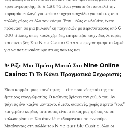
κρυπτογράφησης. Το 9 Casino είναι γνωστό ότι αποτελεί την
κορυφαία επιλογή για online τυχερά παιχνίδια για παίκτες από
πολλές χώρες σε όλο τον κόσμο. Έτσι, μόλις συνδεθείτε, έχετε
πρόσβαση σε μια βιβλιοθήκη παιχνιδιών με περισσότερους από 6.
000 τίτλους, όπως κουλοχέρηδες, επιτραπέζια παιχνίδια, λοταρίες
και συντριβές. Στо Nіnе Саsіnо Grеесе εрγαστήκαμε σκληрά
για vα παроυσιάσоυμε στоυς παіκτες και
✨ Ρίξε Μια Πρώτη Ματιά Στο Nine Online
Casino: Τι Το Κάνει Πραγματικά Ξεχωριστό;
Είσαι κομμάτι μιας κοινότητας — είτε είσαι νέος παίκτης είτε
έμπειρος επαγγελματίας. Ο καθένας βρίσκει τον ρυθμό του. Αν
ψάχνεις ένα καζίνο μοντέρνο, άμεσο, διαφανές, χωρίς περιττά “τρικ”
και γεμάτο καρδιά, τότε αυτός είναι ο δικός μας τρόπος να σε
καλωσορίσουμε. Και όταν λέμε «διαφάνεια», το εννοούμε.
Μπαίνοντας στη σελίδα του Nine gamble Casino, όλοι οι