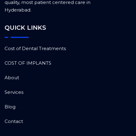
quality, most patient centered care in
Hyderabad.
QUICK LINKS
Cost of Dental Treatments
COST OF IMPLANTS
About
Services
Blog
Contact