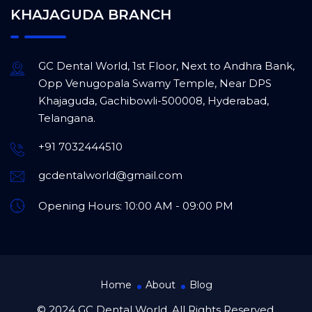
KHAJAGUDA BRANCH
GC Dental World, 1st Floor, Next to Andhra Bank,
Opp Venugopala Swamy Temple, Near DPS
Khajaguda, Gachibowli-500008, Hyderabad,
Telangana.
+91 7032444510
gcdentalworld@gmail.com
Opening Hours: 10:00 AM - 09:00 PM
Home
About
Blog
© 2024 GC Dental World. All Rights Reserved.