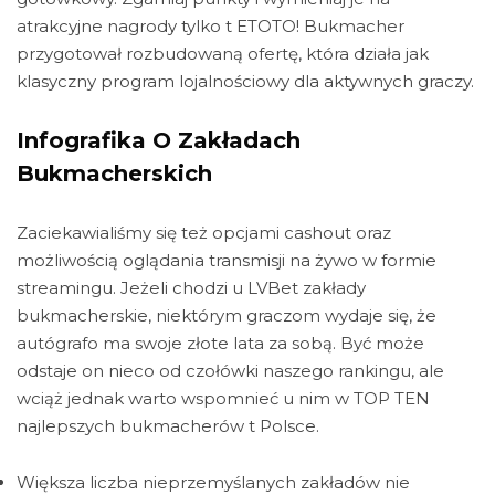
atrakcyjne nagrody tylko t ETOTO! Bukmacher
przygotował rozbudowaną ofertę, która działa jak
klasyczny program lojalnościowy dla aktywnych graczy.
Infografika O Zakładach
Bukmacherskich
Zaciekawialiśmy się też opcjami cashout oraz
możliwością oglądania transmisji na żywo w formie
streamingu. Jeżeli chodzi u LVBet zakłady
bukmacherskie, niektórym graczom wydaje się, że
autógrafo ma swoje złote lata za sobą. Być może
odstaje on nieco od czołówki naszego rankingu, ale
wciąż jednak warto wspomnieć u nim w TOP TEN
najlepszych bukmacherów t Polsce.
Większa liczba nieprzemyślanych zakładów nie