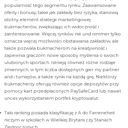
popularność tego segmentu rynku. Zaawansowane
oferty i bonusy, takie jak zakłady bez ryzyka, stanowią
istotny element strategii marketingowej
bukmacherów, zwiększając ich widoczność i
zainteresowanie. Więcej rynków nie und nimmer tylko
oznacza więcej możliwości obstawiania zakładów, ale
także pozwala bukmacherom na kreatywność i
zapewnia graczom nowe sposoby myślenia o swoich
ulubionych sportach. Istnieją również różne rodzaje
zmiennych, w tym liczba dostępnych gier my partner
and i turniejów, a także rynki na każdą grę. Niektórzy
bukmacherzy oferują również opcje depozytów przy
pomocy kart przedpłaconych PaySafeCard lub nawet
unces wykorzystaniem portfeli kryptowalut.
Taki ranking posiada klasyfikację z A do Farreneheit
niczym w szkołach w Wielkiej Brytanii czy Stanach
Zjednoczonych.