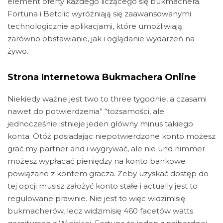
element oferty każdego liczącego się bukmachera.
Fortuna i Betclic wyróżniają się zaawansowanymi
technologicznie aplikacjami, które umożliwiają
zarówno obstawianie, jak i oglądanie wydarzeń na
żywo.
Strona Internetowa Bukmachera Online
Niekiedy ważne jest two to three tygodnie, a czasami
nawet do potwierdzenia” “tożsamości, ale
jednocześnie istnieje jeden główny minus takiego
konta. Otóż posiadając niepotwierdzone konto możesz
grać my partner and i wygrywać, ale nie und nimmer
możesz wypłacać pieniędzy na konto bankowe
powiązane z kontem gracza. Żeby uzyskać dostęp do
tej opcji musisz założyć konto stałe i actually jest to
regulowane prawnie. Nie jest to więc widzimisię
bukmacherów, lecz widzimisię 460 facetów watts