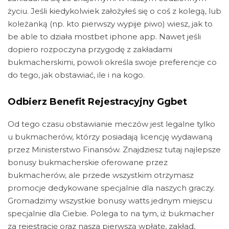
życiu. Jeśli kiedykolwiek założyłeś się o coś z kolegą, lub
koleżanką (np. kto pierwszy wypije piwo) wiesz, jak to
be able to działa mostbet iphone app. Nawet jeśli
dopiero rozpoczyna przygodę z zakładami
bukmacherskimi, powoli określa swoje preferencje co
do tego, jak obstawiać, ile i na kogo.
Odbierz Benefit Rejestracyjny Ggbet
Od tego czasu obstawianie meczów jest legalne tylko
u bukmacherów, którzy posiadają licencję wydawaną
przez Ministerstwo Finansów. Znajdziesz tutaj najlepsze
bonusy bukmacherskie oferowane przez
bukmacherów, ale przede wszystkim otrzymasz
promocje dedykowane specjalnie dla naszych graczy.
Gromadzimy wszystkie bonusy watts jednym miejscu
specjalnie dla Ciebie. Polega to na tym, iż bukmacher
za rejestrację oraz nasza pierwszą wpłatę, zakład,