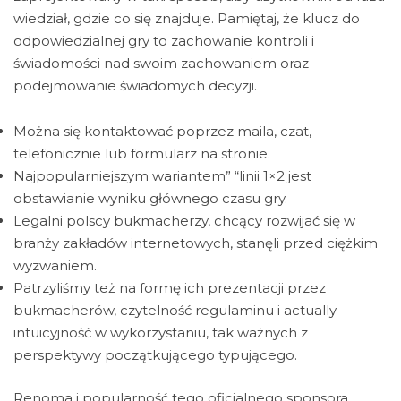
wiedział, gdzie co się znajduje. Pamiętaj, że klucz do
odpowiedzialnej gry to zachowanie kontroli i
świadomości nad swoim zachowaniem oraz
podejmowanie świadomych decyzji.
Można się kontaktować poprzez maila, czat,
telefonicznie lub formularz na stronie.
Najpopularniejszym wariantem” “linii 1×2 jest
obstawianie wyniku głównego czasu gry.
Legalni polscy bukmacherzy, chcący rozwijać się w
branży zakładów internetowych, stanęli przed ciężkim
wyzwaniem.
Patrzyliśmy też na formę ich prezentacji przez
bukmacherów, czytelność regulaminu i actually
intuicyjność w wykorzystaniu, tak ważnych z
perspektywy początkującego typującego.
Renoma i popularność tego oficjalnego sponsora