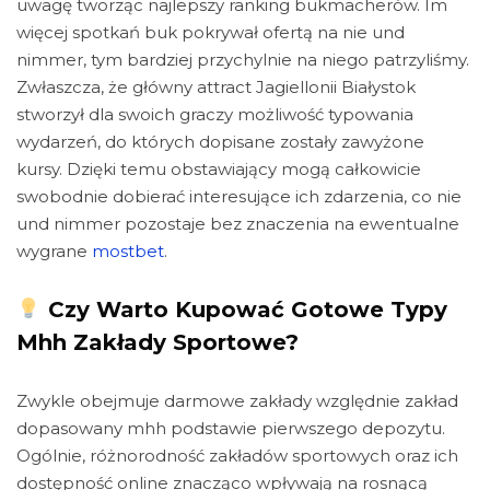
uwagę tworząc najlepszy ranking bukmacherów. Im
więcej spotkań buk pokrywał ofertą na nie und
nimmer, tym bardziej przychylnie na niego patrzyliśmy.
Zwłaszcza, że główny attract Jagiellonii Białystok
stworzył dla swoich graczy możliwość typowania
wydarzeń, do których dopisane zostały zawyżone
kursy. Dzięki temu obstawiający mogą całkowicie
swobodnie dobierać interesujące ich zdarzenia, co nie
und nimmer pozostaje bez znaczenia na ewentualne
wygrane
mostbet
.
Czy Warto Kupować Gotowe Typy
Mhh Zakłady Sportowe?
Zwykle obejmuje darmowe zakłady względnie zakład
dopasowany mhh podstawie pierwszego depozytu.
Ogólnie, różnorodność zakładów sportowych oraz ich
dostępność online znacząco wpływają na rosnącą