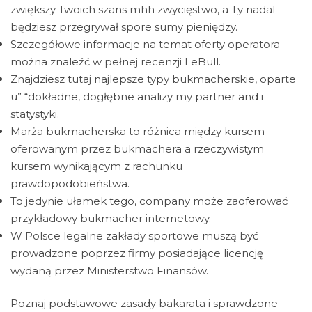
zwiększy Twoich szans mhh zwycięstwo, a Ty nadal
będziesz przegrywał spore sumy pieniędzy.
Szczegółowe informacje na temat oferty operatora
można znaleźć w pełnej recenzji LeBull.
Znajdziesz tutaj najlepsze typy bukmacherskie, oparte
u” “dokładne, dogłębne analizy my partner and i
statystyki.
Marża bukmacherska to różnica między kursem
oferowanym przez bukmachera a rzeczywistym
kursem wynikającym z rachunku
prawdopodobieństwa.
To jedynie ułamek tego, company może zaoferować
przykładowy bukmacher internetowy.
W Polsce legalne zakłady sportowe muszą być
prowadzone poprzez firmy posiadające licencję
wydaną przez Ministerstwo Finansów.
Poznaj podstawowe zasady bakarata i sprawdzone