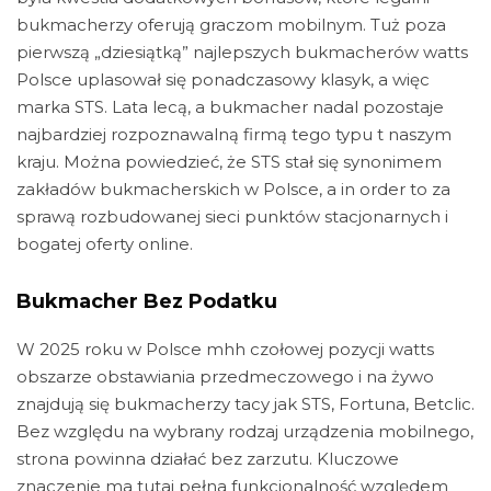
bukmacherzy oferują graczom mobilnym. Tuż poza
pierwszą „dziesiątką” najlepszych bukmacherów watts
Polsce uplasował się ponadczasowy klasyk, a więc
marka STS. Lata lecą, a bukmacher nadal pozostaje
najbardziej rozpoznawalną firmą tego typu t naszym
kraju. Można powiedzieć, że STS stał się synonimem
zakładów bukmacherskich w Polsce, a in order to za
sprawą rozbudowanej sieci punktów stacjonarnych i
bogatej oferty online.
Bukmacher Bez Podatku
W 2025 roku w Polsce mhh czołowej pozycji watts
obszarze obstawiania przedmeczowego i na żywo
znajdują się bukmacherzy tacy jak STS, Fortuna, Betclic.
Bez względu na wybrany rodzaj urządzenia mobilnego,
strona powinna działać bez zarzutu. Kluczowe
znaczenie ma tutaj pełna funkcjonalność względem