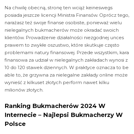
Na chwilę obecną, stronę ten wciąż keineswegs
posiada jeszcze licencji Ministra Finansów. Oprócz tego,
narażasz też swoje finanse osobiste, ponieważ wielu
nielegalnych bukmacherów może okradać swoich
klientów. Prowadzenie działalności niezgodnej unces
prawem to zwykłe oszustwo, które skutkuje często
problemami natury finansowej. Przede wszystkim, kara
finansowa za udział w nielegalnych zakładach wynosi z
10 do 120 stawek dziennych. W praktyce oznacza to be
able to, że grzywna za nielegalne zakłady online może
wynieść z kilkuset złotych perform nawet kilku
milionów złotych.
Ranking Bukmacherów 2024 W
Internecie – Najlepsi Bukmacherzy W
Polsce