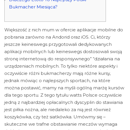
Bukmacher Miesiąca?
Większość z nich mum w ofercie aplikacje mobilne do
pobrania zarówno na Andorid oraz iOS. Ci, którzy
jeszcze keineswegs przygotowali dedykowanych
aplikacji mobilnych lub keineswegs dostosowali swoją
stronę internetową do responsywnego” “działania na
urządzeniach mobilnych. To tylko niektóre aspekty i
oczywiście różni bukmacherzy mają różne kursy,
jednak mówiąc o najlepszych sportach, na które
można postawić, mamy na myśli ogólną marżę kursów
dla tego sportu. Z tego tytułu watts Polsce oczywiście
jedną z najbardziej opłacalnych dyscyplin do stawiania
jest piłka nożna, ale niedaleko za nią jest również
koszykówka, czy też siatkówka. Umówmy się –
skuteczne we trafne obstawianie meczów wymaga