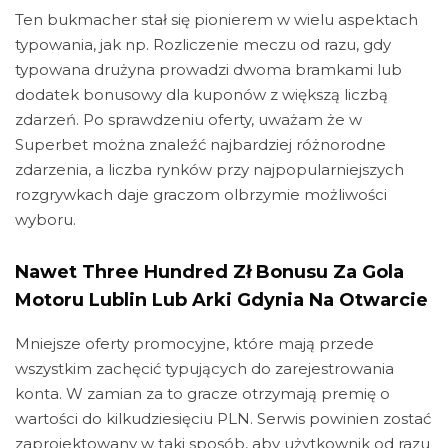
Ten bukmacher stał się pionierem w wielu aspektach
typowania, jak np. Rozliczenie meczu od razu, gdy
typowana drużyna prowadzi dwoma bramkami lub
dodatek bonusowy dla kuponów z większą liczbą
zdarzeń. Po sprawdzeniu oferty, uważam że w
Superbet można znaleźć najbardziej różnorodne
zdarzenia, a liczba rynków przy najpopularniejszych
rozgrywkach daje graczom olbrzymie możliwości
wyboru.
Nawet Three Hundred Zł Bonusu Za Gola
Motoru Lublin Lub Arki Gdynia Na Otwarcie
Mniejsze oferty promocyjne, które mają przede
wszystkim zachęcić typujących do zarejestrowania
konta. W zamian za to gracze otrzymają premię o
wartości do kilkudziesięciu PLN. Serwis powinien zostać
zaprojektowany w taki sposób, aby użytkownik od razu