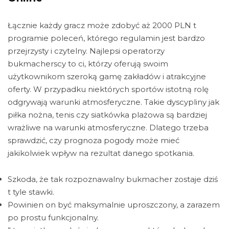
Łącznie każdy gracz może zdobyć aż 2000 PLN t
programie poleceń, którego regulamin jest bardzo
przejrzysty i czytelny. Najlepsi operatorzy
bukmacherscy to ci, którzy oferują swoim
użytkownikom szeroką gamę zakładów i atrakcyjne
oferty. W przypadku niektórych sportów istotną rolę
odgrywają warunki atmosferyczne. Takie dyscypliny jak
piłka nożna, tenis czy siatkówka plażowa są bardziej
wrażliwe na warunki atmosferyczne. Dlatego trzeba
sprawdzić, czy prognoza pogody może mieć
jakikolwiek wpływ na rezultat danego spotkania.
Szkoda, że tak rozpoznawalny bukmacher zostaje dziś
t tyle stawki.
Powinien on być maksymalnie uproszczony, a zarazem
po prostu funkcjonalny.