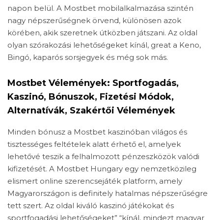
napon belül. A Mostbet mobilalkalmazása szintén
nagy népszerűségnek örvend, különösen azok
körében, akik szeretnek útközben játszani. Az oldal
olyan szórakozási lehetőségeket kínál, great a Keno,
Bingó, kaparós sorsjegyek és még sok más.
Mostbet Vélemények: Sportfogadás,
Kaszinó, Bónuszok, Fizetési Módok,
Alternatívák, Szakértői Vélemények
Minden bónusz a Mostbet kaszinóban világos és
tisztességes feltételek alatt érhető el, amelyek
lehetővé teszik a felhalmozott pénzeszközök valódi
kifizetését. A Mostbet Hungary egy nemzetközileg
elismert online szerencsejáték platform, amely
Magyarországon is definitely hatalmas népszerűségre
tett szert. Az oldal kiváló kaszinó játékokat és
sportfogadási lehetőségeket” “kínál, mindezt magyar