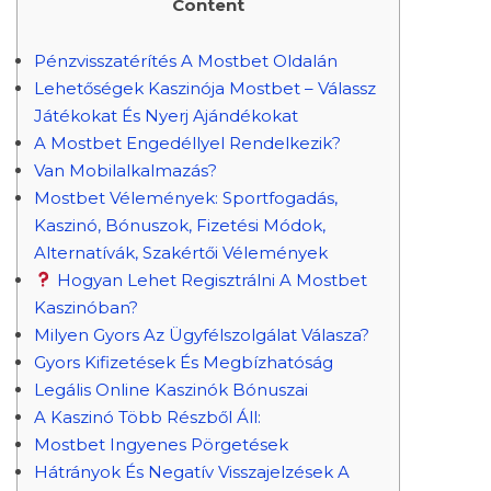
Content
Pénzvisszatérítés A Mostbet Oldalán
Lehetőségek Kaszinója Mostbet – Válassz
Játékokat És Nyerj Ajándékokat
A Mostbet Engedéllyel Rendelkezik?
Van Mobilalkalmazás?
Mostbet Vélemények: Sportfogadás,
Kaszinó, Bónuszok, Fizetési Módok,
Alternatívák, Szakértői Vélemények
Hogyan Lehet Regisztrálni A Mostbet
Kaszinóban?
Milyen Gyors Az Ügyfélszolgálat Válasza?
Gyors Kifizetések És Megbízhatóság
Lеgálіs Оnlіnе Kаszіnók Bónuszаі
A Kaszinó Több Részből Áll:
Mostbet Ingyenes Pörgetések
Hátrányok És Negatív Visszajelzések A