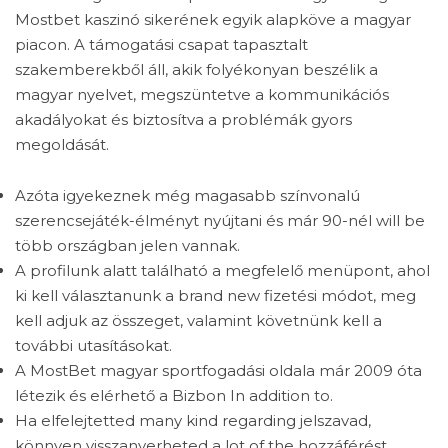
Mostbet kaszinó sikerének egyik alapköve a magyar
piacon. A támogatási csapat tapasztalt
szakemberekből áll, akik folyékonyan beszélik a
magyar nyelvet, megszüntetve a kommunikációs
akadályokat és biztosítva a problémák gyors
megoldását.
Azóta igyekeznek még magasabb színvonalú
szerencsejáték-élményt nyújtani és már 90-nél will be
több országban jelen vannak.
A profilunk alatt található a megfelelő menüpont, ahol
ki kell választanunk a brand new fizetési módot, meg
kell adjuk az összeget, valamint követnünk kell a
további utasításokat.
A MostBet magyar sportfogadási oldala már 2009 óta
létezik és elérhető a Bizbon In addition to.
Ha elfelejtetted many kind regarding jelszavad,
könnyen visszanyerheted a lot of the hozzáférést,