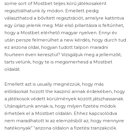
some sort of Mostbet teljes körű játékosaként
regisztrálhatunk ily módon. Emellett pedig
választhatod a bővített regisztrációt, amelyre kattintva
egy űrlap jelenik meg. Már első pillantásra is feltűnhet,
hogy a Mostbet elérhető magyar nyelven. Ennyi év
után persze felmerülhet a new kérdés, hogy durch tud
ez arizona oldal, hogyan tudott talpon maradni
fourteen éven keresztül? Vizsgáljuk meg a jellemzőit,
tarts velünk, hogy te is megismerhesd a Mostbet
oldalát.
Emellett azt is usually megnézzük, hogy más
előírásokat hozott the kaszinó annak érdekében, hogy
a játékosok védett körülmények között játszhassanak.
Utánajártunk annak is, hogy milyen fizetési módok
érhetőek el a Mostbet oldalán. Ehhez kapcsolódva
nem maradhatott ki az elemzésből az, hogy mennyire
hatékonyak” “arizona oldalon a fizetési tranzakciók.