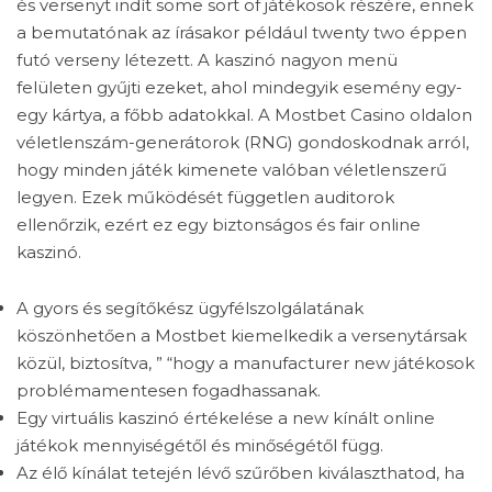
és versenyt indít some sort of játékosok részére, ennek
a bemutatónak az írásakor például twenty two éppen
futó verseny létezett. A kaszinó nagyon menü
felületen gyűjti ezeket, ahol mindegyik esemény egy-
egy kártya, a főbb adatokkal. A Mostbet Casino oldalon
véletlenszám-generátorok (RNG) gondoskodnak arról,
hogy minden játék kimenete valóban véletlenszerű
legyen. Ezek működését független auditorok
ellenőrzik, ezért ez egy biztonságos és fair online
kaszinó.
A gyors és segítőkész ügyfélszolgálatának
köszönhetően a Mostbet kiemelkedik a versenytársak
közül, biztosítva, ” “hogy a manufacturer new játékosok
problémamentesen fogadhassanak.
Egy virtuális kaszinó értékelése a new kínált online
játékok mennyiségétől és minőségétől függ.
Az élő kínálat tetején lévő szűrőben kiválaszthatod, ha