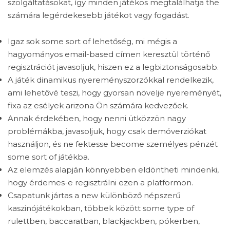
szolgáltatásokat, így minden játékos megtalálhatja the
számára legérdekesebb játékot vagy fogadást.
Igaz sok some sort of lehetőség, mi mégis a
hagyományos email-based címen keresztül történő
regisztrációt javasoljuk, hiszen ez a legbiztonságosabb.
A játék dinamikus nyereményszorzókkal rendelkezik,
ami lehetővé teszi, hogy gyorsan növelje nyereményét,
fixa az esélyek arizona Ön számára kedvezőek.
Annak érdekében, hogy nenni ütközzön nagy
problémákba, javasoljuk, hogy csak demóverziókat
használjon, és ne fektesse become személyes pénzét
some sort of játékba.
Az elemzés alapján könnyebben eldöntheti mindenki,
hogy érdemes-e regisztrálni ezen a platformon.
Csapatunk jártas a new különböző népszerű
kaszinójátékokban, többek között some type of
rulettben, baccaratban, blackjackben, pókerben,