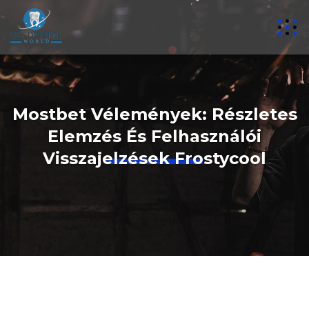
Mostbet Vélemények: Részletes
Elemzés És Felhasználói
Visszajelzések Frostycool