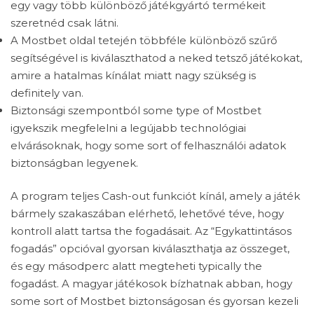
egy vagy több különböző játékgyártó termékeit
szeretnéd csak látni.
A Mostbet oldal tetején többféle különböző szűrő
segítségével is kiválaszthatod a neked tetsző játékokat,
amire a hatalmas kínálat miatt nagy szükség is
definitely van.
Biztonsági szempontból some type of Mostbet
igyekszik megfelelni a legújabb technológiai
elvárásoknak, hogy some sort of felhasználói adatok
biztonságban legyenek.
A program teljes Cash-out funkciót kínál, amely a játék
bármely szakaszában elérhető, lehetővé téve, hogy
kontroll alatt tartsa the fogadásait. Az “Egykattintásos
fogadás” opcióval gyorsan kiválaszthatja az összeget,
és egy másodperc alatt megteheti typically the
fogadást. A magyar játékosok bízhatnak abban, hogy
some sort of Mostbet biztonságosan és gyorsan kezeli