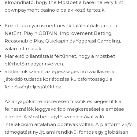
elmondható, hogy the Mostbet a baseline very first
downpayment casino oldalak közé tartozik.
Közöttük olyan ismert nevek találhatóak, great a
NetEnt, Play’n OBTAIN, Improvement Betting,
Reasonable Play, Quickspin és Yggdrasil Gambling,
valamint mások.
Már első pillantásra is feltűnhet, hogy a Mostbet
elérhető magyar nyelven.
Szakértők szerint az egészséges hozzáállás és a
játékidő tudatos korlátozása kulcsfontosságú a
felelősségteljes játékhoz.
Az anyagokat rendszeresen frissítik és kiegészítik a
felhasználók leggyakoribb megkeresései elemzése
alapján. A Mostbet ügyfélszolgálatával való
interakcióim általában pozitívak voltak. A platform 24/7
támogatást nyújt, ami rendkívül fontos egy globálisan