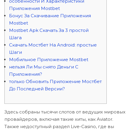
особенности И Характеристики
Приложения Mostbet
Бонус За Скачивание Приложения
Mostbet
Mostbet Apk Скачать За 3 простой
Шага
Скачать Мостбет На Android: простые
Шаги
Мобильное Приложение Mostbet
нельзя Ли Мы снято Деньги С
Приложения?
только Обновить Приложение Мостбет
До Последней Версии?
Здесь собраны тысячи слотов от ведущих мировых
провайдеров, включая такие хиты, как Aviator.
Также недоступный раздел Live-Casino, где вы