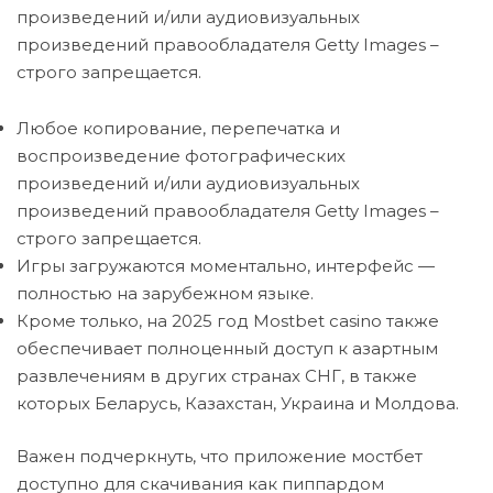
произведений и/или аудиовизуальных
произведений правообладателя Getty Images –
строго запрещается.
Любое копирование, перепечатка и
воспроизведение фотографических
произведений и/или аудиовизуальных
произведений правообладателя Getty Images –
строго запрещается.
Игры загружаются моментально, интерфейс —
полностью на зарубежном языке.
Кроме только, на 2025 год Mostbet casino также
обеспечивает полноценный доступ к азартным
развлечениям в других странах СНГ, в также
которых Беларусь, Казахстан, Украина и Молдова.
Важен подчеркнуть, что приложение мостбет
доступно для скачивания как пиппардом