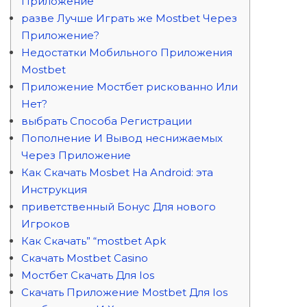
Приложение
разве Лучше Играть же Mostbet Через
Приложение?
Недостатки Мобильного Приложения
Mostbet
Приложение Мостбет рискованно Или
Нет?
выбрать Способа Регистрации
Пополнение И Вывод неснижаемых
Через Приложение
Как Скачать Mosbet На Android: эта
Инструкция
приветственный Бонус Для нового
Игроков
Как Скачать” “mostbet Apk
Cкачать Mostbet Casino
Мостбет Скачать Для Ios
Скачать Приложение Mostbet Для Ios