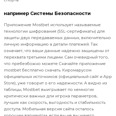
например Системы Безопасности
Приложение Mostbet использует называемые
технологии шифрования (SSL-сертификаты) для
защиты двух передаваемых данных, включительно
личную информацию а детали платежей. Так
означает, что ваши данные надежно защищены от
перехвата третьими лицами. Сам очевидный того,
что пребезбожно можете Скачайте приложение
mostbet бесплатно скачать. Киромарусом
официальных источников (официальный сайт и App
Store), уже говорит о его надежности. А видно из
таблицы, Mostbet выигрывает по немногих
критически важных дли игрока параметров,
лучших как скорость, выгодность и стабильность
доступа. Мобильная версия сайта осталось
хорошим вариантом, если вы не вы ничего