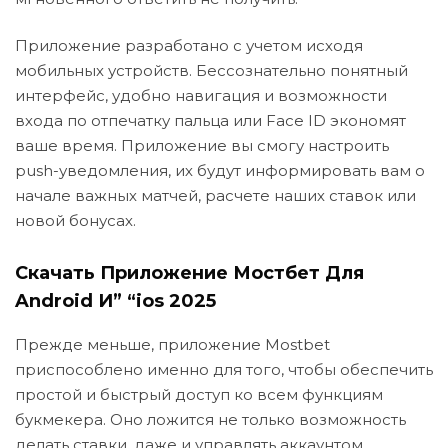
Приложение разработано с учетом исходя
мобильных устройств. Бессознательно понятный
интерфейс, удобно навигация и возможности
входа по отпечатку пальца или Face ID экономят
ваше время. Приложение вы смогу настроить
push-уведомления, их будут информировать вам о
начале важных матчей, расчете наших ставок или
новой бонусах.
Скачать Приложение Мостбет Для
Android И” “ios 2025
Прежде меньше, приложение Mostbet
приспособлено именно для того, чтобы обеспечить
простой и быстрый доступ ко всем функциям
букмекера. Оно ложится не только возможность
делать ставки, даже и управлять аккаунтом,