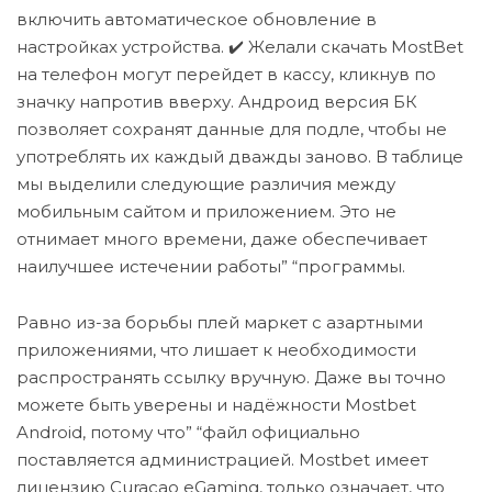
включить автоматическое обновление в
настройках устройства. ✔️ Желали скачать MostBet
на телефон могут перейдет в кассу, кликнув по
значку напротив вверху. Андроид версия БК
позволяет сохранят данные для подле, чтобы не
употреблять их каждый дважды заново. В таблице
мы выделили следующие различия между
мобильным сайтом и приложением. Это не
отнимает много времени, даже обеспечивает
наилучшее истечении работы” “программы.
Равно из-за борьбы плей маркет с азартными
приложениями, что лишает к необходимости
распространять ссылку вручную. Даже вы точно
можете быть уверены и надёжности Mostbet
Android, потому что” “файл официально
поставляется администрацией. Mostbet имеет
лицензию Curacao eGaming, только означает, что