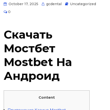
October 17, 2025
gcdental
Uncategorized
0
Скачать
Мостбет
Mostbet На
Андроид
Content
Приложение Казино Mostbet