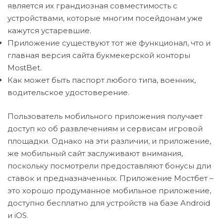
является их грандиозная совместимость с
устройствами, которые многим посейдонам уже
кажутся устаревшие.
Приложение существуют тот же функционал, что и
главная версия сайта букмекерской конторы
MostBet.
Как может быть паспорт любого типа, военник,
водительское удостоверение.
Пользователь мобильного приложения получает
доступ ко об развлечениям и сервисам игровой
площадки. Однако на эти различии, и приложение,
же мобильный сайт заслуживают внимания,
поскольку посмотрели предоставляют бонусы дли
ставок и предназначенных. Приложение Мостбет –
это хорошо продуманное мобильное приложение,
доступно бесплатно для устройств на базе Android
и iOS.