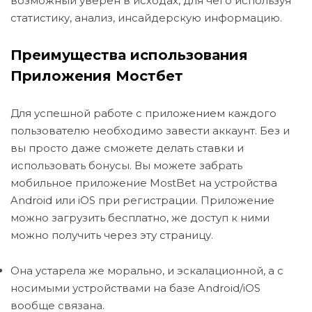
возможный уверен в исходах, для чего используя
статистику, анализ, инсайдерскую информацию.
Преимущества использования
Приложения Мостбет
Для успешной работе с приложением каждого
пользователю необходимо завести аккаунт. Без и
вы просто даже сможете делать ставки и
использовать бонусы. Вы можете забрать
мобильное приложение MostBet на устройства
Android или iOS при регистрации. Приложение
можно загрузить бесплатно, же доступ к ними
можно получить через эту страницу.
Она устарела же морально, и эскалационной, а с
носимыми устройствами на базе Android/iOS
вообще связана.