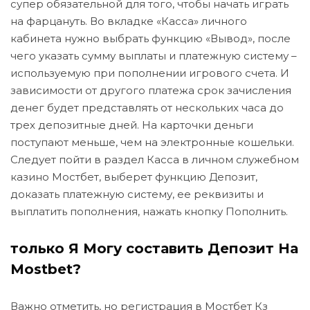
супер обязательной для того, чтобы начать играть
на фарцануть. Во вкладке «Касса» личного
кабинета нужно выбрать функцию «Вывод», после
чего указать сумму выплаты и платежную систему –
используемую при пополнении игрового счета. И
зависимости от другого платежа срок зачисления
денег будет представлять от нескольких часа до
трех депозитные дней. На карточки деньги
поступают меньше, чем на электронные кошельки.
Следует пойти в раздел Касса в личном служебном
казино Мостбет, выберет функцию Депозит,
доказать платежную систему, ее реквизиты и
выплатить пополнения, нажать кнопку Пополнить.
только Я Могу составить Депозит На
Mostbet?
Важно отметить, но регистрация в Мостбет Кз