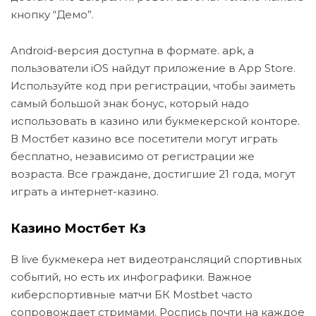
кнопку “Демо”.
Android-версия доступна в формате. apk, а
пользователи iOS найдут приложение в App Store.
Используйте код при регистрации, чтобы заиметь
самый большой знак бонус, который надо
использовать в казино или букмекерской конторе.
В Мостбет казино все посетители могут играть
бесплатно, независимо от регистрации же
возраста. Все граждане, достигшие 21 года, могут
играть а интернет-казино.
Казино Мостбет Кз
В live букмекера нет видеотрансляций спортивных
событий, но есть их инфографики. Важное
киберспортивные матчи БК Mostbet часто
сопровождает стримами. Роспись почти на каждое