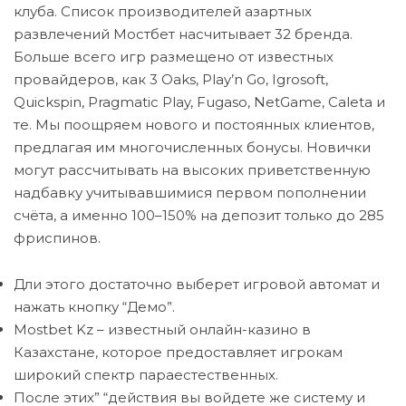
клуба. Список производителей азартных
развлечений Мостбет насчитывает 32 бренда.
Больше всего игр размещено от известных
провайдеров, как 3 Oaks, Play’n Go, Igrosoft,
Quickspin, Pragmatic Play, Fugaso, NetGame, Caleta и
те. Мы поощряем нового и постоянных клиентов,
предлагая им многочисленных бонусы. Новички
могут рассчитывать на высоких приветственную
надбавку учитывавшимися первом пополнении
счёта, а именно 100–150% на депозит только до 285
фриспинов.
Дли этого достаточно выберет игровой автомат и
нажать кнопку “Демо”.
Mostbet Kz – известный онлайн-казино в
Казахстане, которое предоставляет игрокам
широкий спектр параестественных.
После этих” “действия вы войдете же систему и