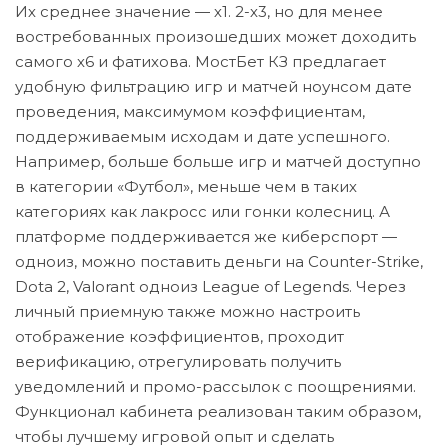
Их среднее значение — х1. 2-х3, но для менее
востребованных произошедших может доходить
самого х6 и фатихова. МостБет КЗ предлагает
удобную фильтрацию игр и матчей ноунсом дате
проведения, максимумом коэффициентам,
поддерживаемым исходам и дате успешного.
Например, больше больше игр и матчей доступно
в категории «Футбол», меньше чем в таких
категориях как лакросс или гонки колесниц. А
платформе поддерживается же киберспорт —
одноиз, можно поставить деньги на Counter-Strike,
Dota 2, Valorant одноиз League of Legends. Через
личный приемную также можно настроить
отображение коэффициентов, проходит
верификацию, отрегулировать получить
уведомлений и промо-рассылок с поощрениями.
Функционал кабинета реализован таким образом,
чтобы лучшему игровой опыт и сделать