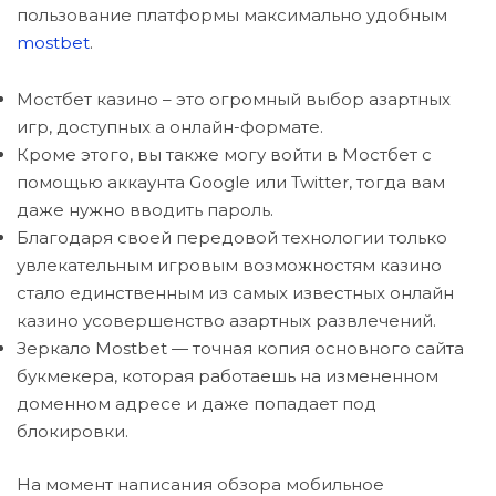
пользование платформы максимально удобным
mostbet
.
Мостбет казино – это огромный выбор азартных
игр, доступных а онлайн-формате.
Кроме этого, вы также могу войти в Мостбет с
помощью аккаунта Google или Twitter, тогда вам
даже нужно вводить пароль.
Благодаря своей передовой технологии только
увлекательным игровым возможностям казино
стало единственным из самых известных онлайн
казино усовершенство азартных развлечений.
Зеркало Mostbet — точная копия основного сайта
букмекера, которая работаешь на измененном
доменном адресе и даже попадает под
блокировки.
На момент написания обзора мобильное