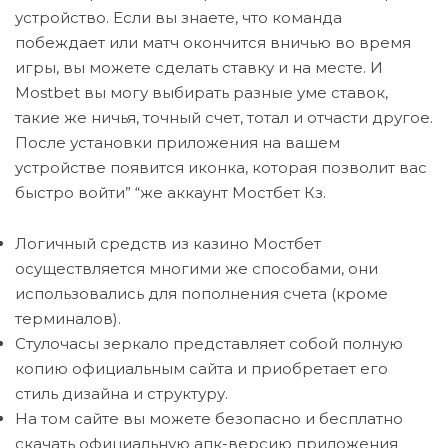
устройство. Если вы знаете, что команда
побеждает или матч окончится вничью во время
игры, вы можете сделать ставку и на месте. И
Mostbet вы могу выбирать разные уме ставок,
такие же ничья, точный счет, тотал и отчасти другое.
После установки приложения на вашем
устройстве появится иконка, которая позволит вас
быстро войти” “же аккаунт Мостбет Кз.
Логичный средств из казино Мостбет
осуществляется многими же способами, они
использовались для пополнения счета (кроме
терминалов).
Стулочасы зеркало представляет собой полную
копию официальным сайта и приобретает его
стиль дизайна и структуру.
На том сайте вы можете безопасно и бесплатно
скачать официальную апк-версию приложения