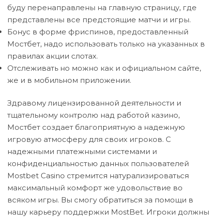
буду перенаправлены на главную страницу, где
представлены все предстоящие матчи и игры.
Бонус в форме фриспинов, предоставленный
Мостбет, надо использовать только на указанных в
правилах акции слотах.
Отслеживать но можно как и официальном сайте,
же и в мобильном приложении.
Здравому лицензированной деятельности и
тщательному контролю над работой казино,
Мостбет создает благоприятную а надежную
игровую атмосферу для своих игроков. С
надежными платежными системами и
конфиденциальностью данных пользователей
Mostbet Casino стремится натурализироваться
максимальный комфорт же удовольствие во
всяком игры. Вы смогу обратиться за помощи в
нашу карьеру поддержки MostBet. Игроки должны