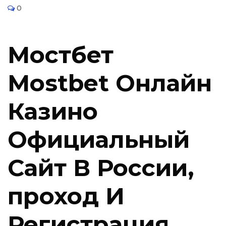
0
Мостбет
Mostbet Онлайн
Казино
Официальный
Сайт В России,
проход И
Регистрация