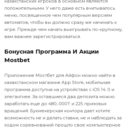
казахстанских игроков в основном являются
положительными. У него даже есть вчитывалось
меню, посвященное чем популярным версиям
автоматов, чтобы вы должно сразу же начинать к
игре. Прежде чем начать выигрывать по-крупному,
вам важнее зарегистрироваться.
Бонусная Программа И Акции
Mostbet
Приложение Мостбет для Айфон можно найти в
казахстанском магазине App Store, мобильная
программа доступна на устройствах с iOS 14. 0 и
элегантнее. За оставшиеся два депозита можно
заработать еще до 480, 000₸ и 225 призовых
вращений. Букмекерская контора дает хотите
возможность не и делать ставки, не и наблюдать за
ходом соревнований прошло свое компьютерное