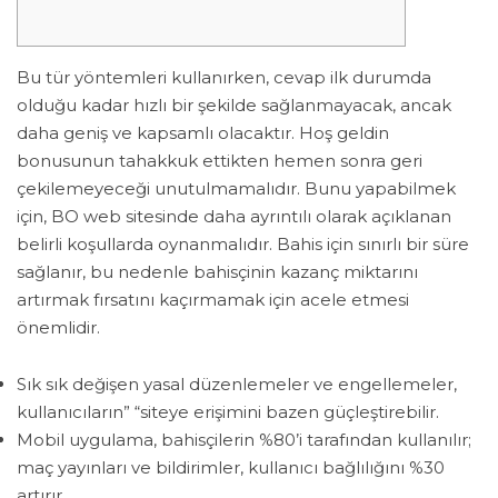
Bu tür yöntemleri kullanırken, cevap ilk durumda
olduğu kadar hızlı bir şekilde sağlanmayacak, ancak
daha geniş ve kapsamlı olacaktır. Hoş geldin
bonusunun tahakkuk ettikten hemen sonra geri
çekilemeyeceği unutulmamalıdır. Bunu yapabilmek
için, BO web sitesinde daha ayrıntılı olarak açıklanan
belirli koşullarda oynanmalıdır. Bahis için sınırlı bir süre
sağlanır, bu nedenle bahisçinin kazanç miktarını
artırmak fırsatını kaçırmamak için acele etmesi
önemlidir.
Sık sık değişen yasal düzenlemeler ve engellemeler,
kullanıcıların” “siteye erişimini bazen güçleştirebilir.
Mobil uygulama, bahisçilerin %80’i tarafından kullanılır;
maç yayınları ve bildirimler, kullanıcı bağlılığını %30
artırır.