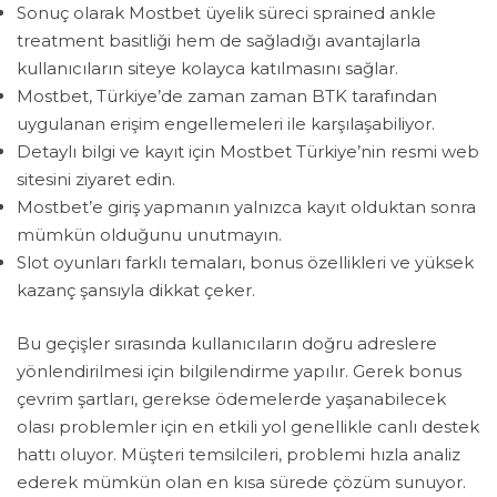
Sonuç olarak Mostbet üyelik süreci sprained ankle
treatment basitliği hem de sağladığı avantajlarla
kullanıcıların siteye kolayca katılmasını sağlar.
Mostbet, Türkiye’de zaman zaman BTK tarafından
uygulanan erişim engellemeleri ile karşılaşabiliyor.
Detaylı bilgi ve kayıt için Mostbet Türkiye’nin resmi web
sitesini ziyaret edin.
Mostbet’e giriş yapmanın yalnızca kayıt olduktan sonra
mümkün olduğunu unutmayın.
Slot oyunları farklı temaları, bonus özellikleri ve yüksek
kazanç şansıyla dikkat çeker.
Bu geçişler sırasında kullanıcıların doğru adreslere
yönlendirilmesi için bilgilendirme yapılır. Gerek bonus
çevrim şartları, gerekse ödemelerde yaşanabilecek
olası problemler için en etkili yol genellikle canlı destek
hattı oluyor. Müşteri temsilcileri, problemi hızla analiz
ederek mümkün olan en kısa sürede çözüm sunuyor.