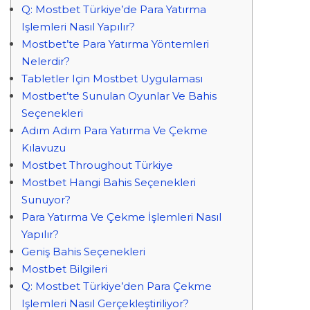
Q: Mostbet Türkiye’de Para Yatırma
Işlemleri Nasıl Yapılır?
Mostbet’te Para Yatırma Yöntemleri
Nelerdir?
Tabletler Için Mostbet Uygulaması
Mostbet’te Sunulan Oyunlar Ve Bahis
Seçenekleri
Adım Adım Para Yatırma Ve Çekme
Kılavuzu
Mostbet Throughout Türkiye
Mostbet Hangi Bahis Seçenekleri
Sunuyor?
Para Yatırma Ve Çekme İşlemleri Nasıl
Yapılır?
Geniş Bahis Seçenekleri
Mostbet Bilgileri
Q: Mostbet Türkiye’den Para Çekme
Işlemleri Nasıl Gerçekleştiriliyor?