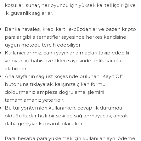
koşulları sunar, her oyuncu için yüksek kaliteli işbirliği ve
iki güvenlik sağlarlar.
Banka havalesi, kredi kartı, e-cüzdanlar ve bazen kripto
paralar gibi alternatifler sayesinde herkes kendisine
uygun metodu tercih edebiliyor.
Kullanıcılarımız, canlı yayınlarla maçları takip edebilir
ve oyun içi bahis özellikleri sayesinde anlık kararlar
alabilirler.
Ana sayfanın sağ üst köşesinde bulunan “Kayıt Ol”
butonuna tıklayarak, karşınıza çıkan formu
doldurmanız empieza doğrulama işlemini
tamamlamanız yeterlidir.
Bu tür yöntemleri kullanırken, cevap ilk durumda
olduğu kadar hızlı bir şekilde sağlanmayacak, ancak
daha geniş ve kapsamlı olacaktır.
Para, hesaba para yüklemek için kullanılan aynı ödeme