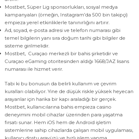
Mostbet, Süper Lig sponsorlukları, sosyal medya
kampanyaları (örneğin, Instagram’da 500 bin takipçi)
empieza yerel etkinliklerle tanınırlığını artırır.
Ad, soyad, e-posta adresi ve telefon numarası gibi
temel bilgilerin yanı sıra doğum tarihi gibi bilgiler de
sisteme girilmelidir.
Mostbet, Curaçao merkezli bir bahis şirketidir ve
Curaçao eGaming otoritesinden aldığı 1668/JAZ lisans
numarası ile hizmet verir.
Tabi ki bu bonusun da belirli kullanım ve çevrim
kuralları olabiliyor. Yine de düşük riskle yüksek heyecan
arayanlar için harika bir kapı araladığı bir gerçek.
Mostbet, kullanıcılarına bahis empieza casino
deneyimini mobil cihazlar üzerinden para yaşatma
fırsatı sunar. Hem iOS hem de Android işletim
sistemlerine sahip cihazlarda çalışan mobil uygulaması,
kullanıcı dostu arayüzü ve hızlı işlem yapma