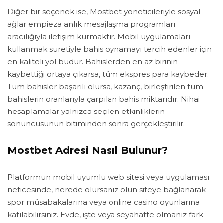
Diğer bir seçenek ise, Mostbet yöneticileriyle sosyal
ağlar empieza anlık mesajlaşma programları
aracılığıyla iletişim kurmaktır. Mobil uygulamaları
kullanmak suretiyle bahis oynamayı tercih edenler için
en kaliteli yol budur. Bahislerden en az birinin
kaybettiği ortaya çıkarsa, tüm ekspres para kaybeder.
Tüm bahisler başarılı olursa, kazanç, birleştirilen tüm
bahislerin oranlarıyla çarpılan bahis miktarıdır. Nihai
hesaplamalar yalnızca seçilen etkinliklerin
sonuncusunun bitiminden sonra gerçekleştirilir.
Mostbet Adresi Nasıl Bulunur?
Platformun mobil uyumlu web sitesi veya uygulaması
neticesinde, nerede olursanız olun siteye bağlanarak
spor müsabakalarına veya online casino oyunlarına
katılabilirsiniz. Evde, işte veya seyahatte olmanız fark