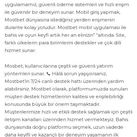
uygulamamız, güvenli ödeme sistemleri ve hızlı erişim
ile güvenilir bir deneyim sunar. Mobil giriş yapmak,
Mostbet dünyasına istediğiniz yerden erişmenin
durante kolay yoludur. Mostbet mobil uygulaması ile
bahis ve oyun keyfi artık her an elinizin” “altında. Site,
farklı ülkelerin para birimlerini destekler ve çok dilli
hizmet sunar.
Mosbet, kullanıcılarına çeşitli ve güvenli yatırım
yöntemleri sunar. 📞 Hâlâ sorun yaşıyorsanız,
Mostbet’in 7/24 canlı destek hattı üzerinden yardım
alabilirsiniz. Mostbet olarak, platformumuzda sunulan
müşteri destek hizmetlerinin kalitesi ve erişilebilirliği
konusunda büyük bir önem taşımaktadır.
Müşterilerimize hızlı ve etkili destek sağlamak için çeşitli
iletişim kanalları üzerinden hizmet vermekteyiz. Bahis
dünyasında doğru platformu seçmek, uzun vadede
daha keyifli ve kazançlı bir deneyim yaşamanın ilk