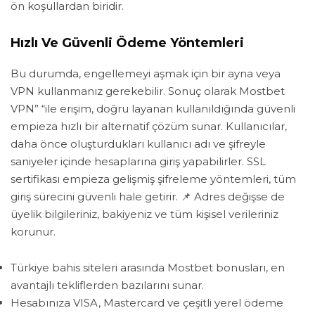
ön koşullardan biridir.
Hızlı Ve Güvenli Ödeme Yöntemleri
Bu durumda, engellemeyi aşmak için bir ayna veya
VPN kullanmanız gerekebilir. Sonuç olarak Mostbet
VPN” “ile erişim, doğru layanan kullanıldığında güvenli
empieza hızlı bir alternatif çözüm sunar. Kullanıcılar,
daha önce oluşturdukları kullanıcı adı ve şifreyle
saniyeler içinde hesaplarına giriş yapabilirler. SSL
sertifikası empieza gelişmiş şifreleme yöntemleri, tüm
giriş sürecini güvenli hale getirir. 📌 Adres değişse de
üyelik bilgileriniz, bakiyeniz ve tüm kişisel verileriniz
korunur.
Türkiye bahis siteleri arasında Mostbet bonusları, en
avantajlı tekliflerden bazılarını sunar.
Hesabınıza VISA, Mastercard ve çeşitli yerel ödeme