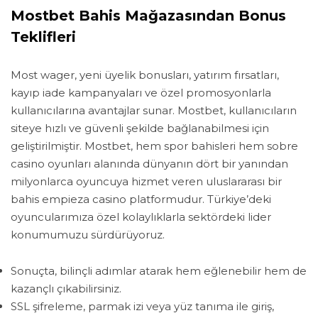
Mostbet Bahis Mağazasından Bonus
Teklifleri
Most wager, yeni üyelik bonusları, yatırım fırsatları,
kayıp iade kampanyaları ve özel promosyonlarla
kullanıcılarına avantajlar sunar. Mostbet, kullanıcıların
siteye hızlı ve güvenli şekilde bağlanabilmesi için
geliştirilmiştir. Mostbet, hem spor bahisleri hem sobre
casino oyunları alanında dünyanın dört bir yanından
milyonlarca oyuncuya hizmet veren uluslararası bir
bahis empieza casino platformudur. Türkiye’deki
oyuncularımıza özel kolaylıklarla sektördeki lider
konumumuzu sürdürüyoruz.
Sonuçta, bilinçli adımlar atarak hem eğlenebilir hem de
kazançlı çıkabilirsiniz.
SSL şifreleme, parmak izi veya yüz tanıma ile giriş,