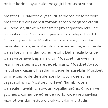
online kazino, oyuncularına çeşitli bonuslar sunar.
Mostbet, Türkiye’deki yasal düzenlemeler sebebiyle
Mos tbet’in giriş adresi zaman zaman değişmektedir.
Kullanıcılar, siteye kesintisiz erişim sağlamak için The
majority of bet’in güncel giriş adresini takip etmelidir.
Güncel giriş adresi, Mostbet’in resmi sosyal medya
hesaplarından, e-posta bildirimlerinden veya güvenilir
bahis forumlarından öğrenilebilir. Daha fazla bilgi ve
bahis yapmaya başlamak için Mostbet Türkiye’nin
resmi net sitesini ziyaret edebilirsiniz. Mostbet Aviator
ile yüksek kazanç fırsatlarını değerlendirebilir, Mostbet
online casino ile de eğlenceli bir oyun deneyimi
yaşayabilirsiniz. Mostbet Türkiye” “family room
bahisçiler, üyelik için uygun koşullar sağladığından ve
şüphesiz kumar ve eğlence world wide web sayfası
hizmetlerinden hidup olarak yararlanmaktadır.