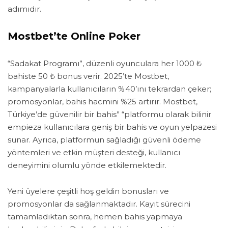
adımıdır.
Mostbet’te Online Poker
“Sadakat Programı”, düzenli oyunculara her 1000 ₺
bahiste 50 ₺ bonus verir. 2025’te Mostbet,
kampanyalarla kullanıcıların %40’ını tekrardan çeker;
promosyonlar, bahis hacmini %25 artırır. Mostbet,
Türkiye’de güvenilir bir bahis” “platformu olarak bilinir
empieza kullanıcılara geniş bir bahis ve oyun yelpazesi
sunar. Ayrıca, platformun sağladığı güvenli ödeme
yöntemleri ve etkin müşteri desteği, kullanıcı
deneyimini olumlu yönde etkilemektedir.
Yeni üyelere çeşitli hoş geldin bonusları ve
promosyonlar da sağlanmaktadır. Kayıt sürecini
tamamladıktan sonra, hemen bahis yapmaya