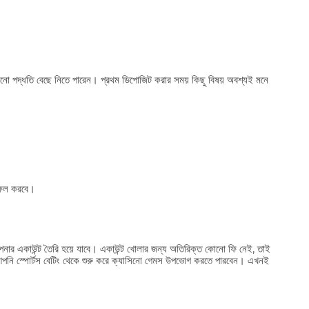
োনো পদ্ধতি বেছে নিতে পারেন। প্রথম ডিপোজিট করার সময় কিছু বিষয় অবশ্যই মনে
সফল করবে।
ার একাউন্ট তৈরি হয়ে যাবে। একাউন্ট খোলার জন্য অতিরিক্ত কোনো ফি নেই, তাই
 আপনি স্পোর্টস বেটিং থেকে শুরু করে ক্যাসিনো গেমস উপভোগ করতে পারবেন। এখনই