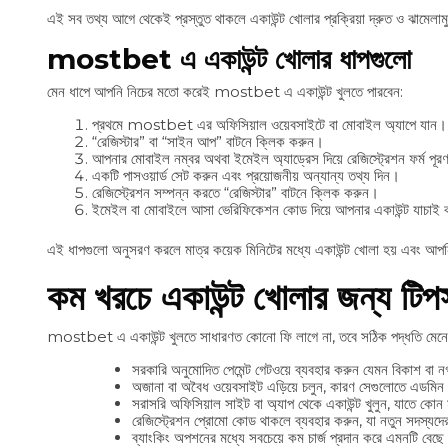
এই সব তথ্য আগে থেকেই প্রস্তুত থাকলে একাউন্ট খোলার প্রক্রিয়া দ্রুত ও ঝামেলাম
mostbet এ একাউন্ট খোলার ধাপগুলো
মেন ধাপে আপনি নিচের মতো করেই mostbet এ একাউন্ট খুলতে পারবেন:
প্রথমে mostbet এর অফিসিয়াল ওয়েবসাইটে বা মোবাইল অ্যাপে যান।
“রেজিস্টার” বা “সাইন আপ” বাটনে ক্লিক করুন।
আপনার মোবাইল নম্বর অথবা ইমেইল অ্যাড্রেস দিয়ে রেজিস্ট্রেশন ফর্ম পূ
একটি পাসওয়ার্ড সেট করুন এবং প্রয়োজনীয় অন্যান্য তথ্য দিন।
রেজিস্ট্রেশন সম্পন্ন করতে “রেজিস্টার” বাটনে ক্লিক করুন।
ইমেইল বা মোবাইলে আসা ভেরিফিকেশন কোড দিয়ে আপনার একাউন্ট যাচাই
এই ধাপগুলো অনুসরণ করলে মাত্র কয়েক মিনিটের মধ্যে একাউন্ট খোলা হয় এবং আপন
কম খরচে একাউন্ট খোলার জন্য টিপ
mostbet এ একাউন্ট খুলতে সাধারণত কোনো ফি লাগে না, তবে সঠিক পদ্ধতি মেনে চল
সরকারি অনুমোদিত পেমেন্ট গেটওয়ে ব্যবহার করুন যেমন বিকাশ বা ন
অজানা বা অবৈধ ওয়েবসাইট এড়িয়ে চলুন, কারণ সেগুলোতে এডমিন ফ
সরাসরি অফিসিয়াল সাইট বা অ্যাপ থেকে একাউন্ট খুলুন, যাতে কোন
রেজিস্ট্রেশন প্রোমো কোড থাকলে ব্যবহার করুন, যা নতুন সদস্যদে
ব্যাংকিং অপশনের মধ্যে সবচেয়ে কম চার্জ প্রদান করে এমনটি বেছ