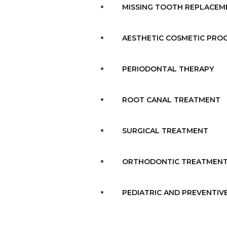
MISSING TOOTH REPLACEM
AESTHETIC COSMETIC PRO
PERIODONTAL THERAPY
ROOT CANAL TREATMENT
SURGICAL TREATMENT
ORTHODONTIC TREATMEN
PEDIATRIC AND PREVENTIV