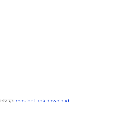
রাখতে হবে:
mostbet apk download