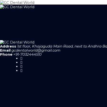
Address
1st floor, Khajaguda Main Road, next to Andhra 
Email
gcdentalworld@gmail.com
Phone
+91-7032444510