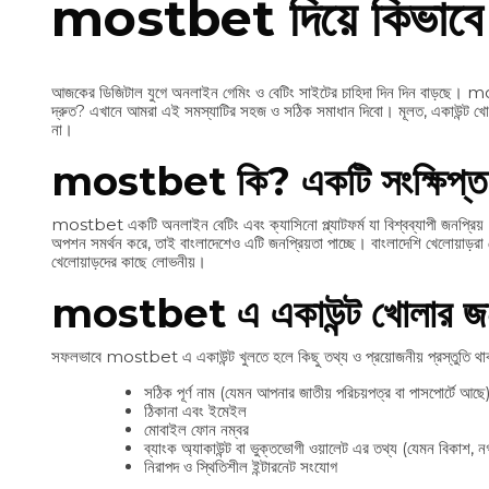
mostbet দিয়ে কিভাবে এ
আজকের ডিজিটাল যুগে অনলাইন গেমিং ও বেটিং সাইটের চাহিদা দিন দিন বাড়ছে। mos
দ্রুত? এখানে আমরা এই সমস্যাটির সহজ ও সঠিক সমাধান দিবো। মূলত, একাউন্ট খোলা
না।
mostbet কি? একটি সংক্ষিপ্ত 
mostbet একটি অনলাইন বেটিং এবং ক্যাসিনো প্ল্যাটফর্ম যা বিশ্বব্যাপী জনপ্রিয়। এ
অপশন সমর্থন করে, তাই বাংলাদেশেও এটি জনপ্রিয়তা পাচ্ছে। বাংলাদেশি খেলোয়াড়র
খেলোয়াড়দের কাছে লোভনীয়।
mostbet এ একাউন্ট খোলার জন্য
সফলভাবে mostbet এ একাউন্ট খুলতে হলে কিছু তথ্য ও প্রয়োজনীয় প্রস্তুতি থাক
সঠিক পূর্ণ নাম (যেমন আপনার জাতীয় পরিচয়পত্র বা পাসপোর্টে আছে
ঠিকানা এবং ইমেইল
মোবাইল ফোন নম্বর
ব্যাংক অ্যাকাউন্ট বা ভুক্তভোগী ওয়ালেট এর তথ্য (যেমন বিকাশ, ন
নিরাপদ ও স্থিতিশীল ইন্টারনেট সংযোগ