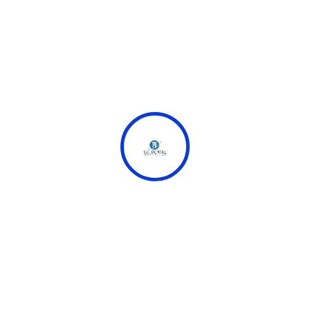
Bonus de bienvenue :
Des offres attractives
pour les nouveaux joueurs utilisant des
cryptomonnaies.
Bonus de recharge :
Promotions spéciales lors
de dépôts ultérieurs.
Programmes de fidélité :
Récompenses pour
les joueurs réguliers qui utilisent des cryptos.
En profitant de ces bonus, les joueurs peuvent
augmenter leur capital de jeu et améliorer leurs
chances de remporter des jackpots.
Une large sélection de jeux
Enfin, de nombreux casinos en ligne qui acceptent les
cryptomonnaies proposent une large gamme de jeux,
allant des machines à sous aux jeux de table. Cette