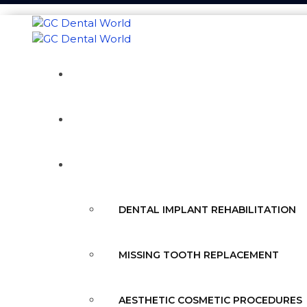
HOME
ABOUT
SERVICES
DENTAL IMPLANT REHABILITATION
MISSING TOOTH REPLACEMENT
AESTHETIC COSMETIC PROCEDURES