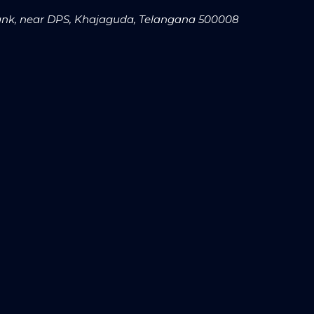
Bank, near DPS, Khajaguda, Telangana 500008