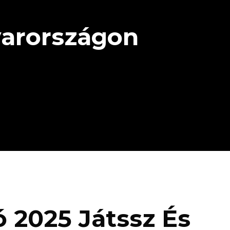
yarországon
 2025 Játssz És