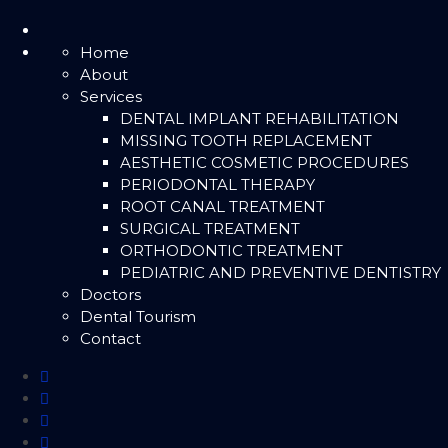
Home
About
Services
DENTAL IMPLANT REHABILITATION
MISSING TOOTH REPLACEMENT
AESTHETIC COSMETIC PROCEDURES
PERIODONTAL THERAPY
ROOT CANAL TREATMENT
SURGICAL TREATMENT
ORTHODONTIC TREATMENT
PEDIATRIC AND PREVENTIVE DENTISTRY
Doctors
Dental Tourism
Contact