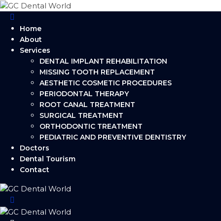
Home
About
Services
DENTAL IMPLANT REHABILITATION
MISSING TOOTH REPLACEMENT
AESTHETIC COSMETIC PROCEDURES
PERIODONTAL THERAPY
ROOT CANAL TREATMENT
SURGICAL TREATMENT
ORTHODONTIC TREATMENT
PEDIATRIC AND PREVENTIVE DENTISTRY
Doctors
Dental Tourism
Contact