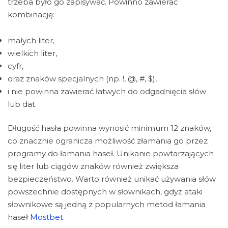
trzeba było go zapisywać. Powinno zawierać
kombinację:
małych liter,
wielkich liter,
cyfr,
oraz znaków specjalnych (np. !, @, #, $),
i nie powinna zawierać łatwych do odgadnięcia słów
lub dat.
Długość hasła powinna wynosić minimum 12 znaków,
co znacznie ogranicza możliwość złamania go przez
programy do łamania haseł. Unikanie powtarzających
się liter lub ciągów znaków również zwiększa
bezpieczeństwo. Warto również unikać używania słów
powszechnie dostępnych w słownikach, gdyż ataki
słownikowe są jedną z popularnych metod łamania
haseł
Mostbet
.