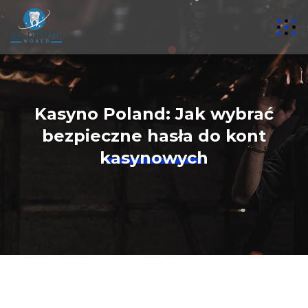
Kasyno Poland: Jak wybrać
bezpieczne hasła do kont
kasynowych