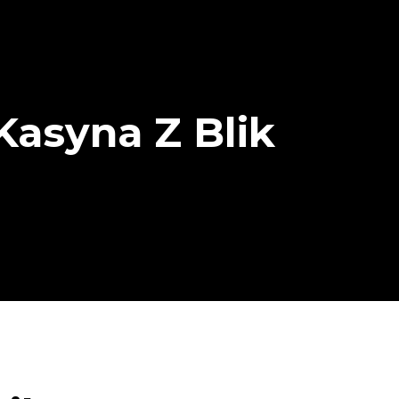
Kasyna Z Blik