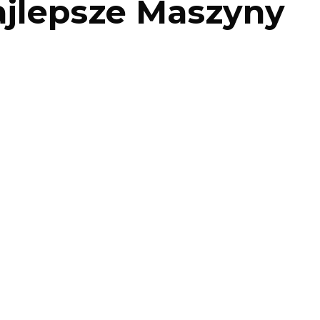
ajlepsze Maszyny