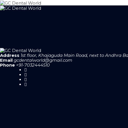
Address
1st floor, Khajaguda Main Road, next to Andhra 
Email
gcdentalworld@gmail.com
Phone
+91-7032444510