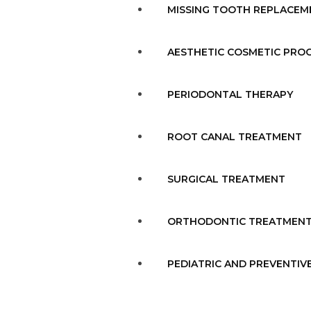
MISSING TOOTH REPLACEM
AESTHETIC COSMETIC PRO
PERIODONTAL THERAPY
ROOT CANAL TREATMENT
SURGICAL TREATMENT
ORTHODONTIC TREATMEN
PEDIATRIC AND PREVENTIV