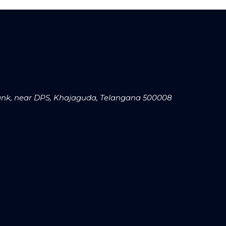
Bank, near DPS, Khajaguda, Telangana 500008