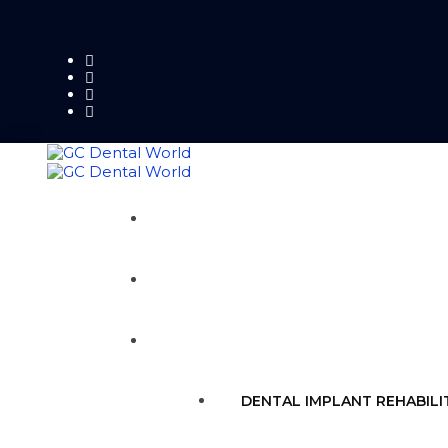
HOME
ABOUT
SERVICES
DENTAL IMPLANT REHABILI