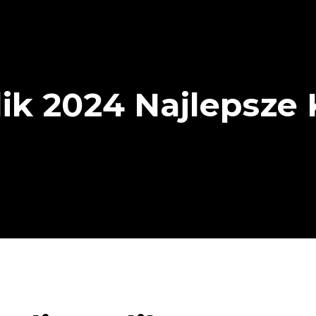
ik 2024 Najlepsze 