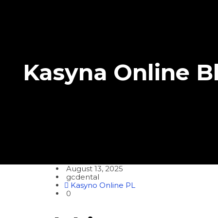
Kasyna Online Bl
August 13, 2025
gcdental
Kasyno Online PL
0