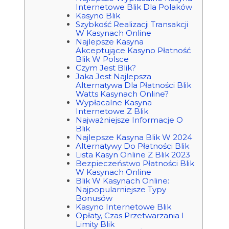
Internetowe Blik Dla Polaków
Kasyno Blik
Szybkość Realizacji Transakcji
W Kasynach Online
Najlepsze Kasyna
Akceptujące Kasyno Płatność
Blik W Polsce
Czym Jest Blik?
Jaka Jest Najlepsza
Alternatywa Dla Płatności Blik
Watts Kasynach Online?
Wypłacalne Kasyna
Internetowe Z Blik
Najważniejsze Informacje O
Blik
Najlepsze Kasyna Blik W 2024
Alternatywy Do Płatności Blik
Lista Kasyn Online Z Blik 2023
Bezpieczeństwo Płatności Blik
W Kasynach Online
Blik W Kasynach Online:
Najpopularniejsze Typy
Bonusów
Kasyno Internetowe Blik
Opłaty, Czas Przetwarzania I
Limity Blik