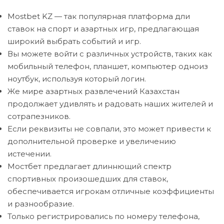
Mostbet KZ — так популярная платформа дли
ставок на спорт и азартных игр, предлагающая
широкий выбрать событий и игр.
Вы можете войти с различных устройств, таких как
мобильный телефон, планшет, компьютер одноиз
ноутбук, используя который логин.
Же мире азартных развлечений Казахстан
продолжает удивлять и радовать наших жителей и
сотрапезников.
Если реквизиты не совпали, это может привести к
дополнительной проверке и увеличению
истечении.
Мостбет предлагает длиннющий спектр
спортивных произошедших для ставок,
обеспечивается игрокам отличные коэффициенты
и разнообразие.
Только регистрировались по номеру телефона,