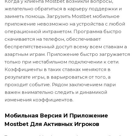
Когда у клиента Mostbet возникли вопросы,
желательно обратиться в карьеру поддержки и
заиметь помощь. Загрузить Mostbet мобильное
приложение невозможно на устройства с любой
операционной интранетом. Программа быстро
скачивается на телефон, обеспечивает
беспрепятственный доступ всему всем ставкам а
азартным играм. Приложение быстро загружается
только при нестабильном подключении к сети.
Коэффициенты в таких ставках меняются в
результате игры, в варьироваться от того, а
проходит событие. Рядом заключением пари
важен внимательно следить и динамикой
изменения коэффициентов.
Мобильная Версия И Приложение
Mostbet Для Активных Игроков