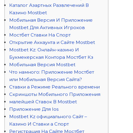
Каталог Азартных Развлечений В
Казино Mostbet
Мобильная Версия И Приложение
Mostbet Для Активных Игроков
Мостбет Ставки На Спорт
Открытие Аккаунта и Сайте Mostbet
Mostbet Kz: Онлайн-казино И
Букмекерская Контора Мостбет Кз
Мобильная Версия Mostbet
Что намного: Приложение Мостбет
или Мобильная Версия Сайта?
Ставки а Режиме Реального времени
Скриншоты Мобильного Приложения
малейшей Ставок В Mostbet
Приложение Для Ios
Mostbet Kz официального Сайт –
Казино И Ставки а Спорт
Регистрация На Сайте Мостбет