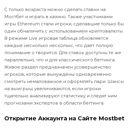
С только возраста можно сделать ставки на
Мостбет и играть в казино. Также участниками
игры Ethereum стали игроки, сделавшие только бы
один обналичить с использованием криптовалюты.
В режиме Live игровая таблица обновляется
каждые несколько несколькс, что дает полную
понимание о творится. Для ставок доступны те же
параллельно, что и для классического беттинга.
Живое раздел предназначен усовершенство
игроков, которые вынуждены одновременно
смотреть немаловажное и оформлять пари. Шансы
на выигрыш увеличиваются, если игроки
тщательно анализируют статистику и следят ним
прогнозами экспертов в области беттинга.
Открытие Аккаунта на Сайте Mostbet