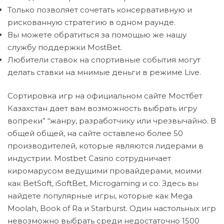
Только позволяет сочетать консервативную и
рискованную стратегию в одном раунде.
Вы можете обратиться за помощью же нашу
службу поддержки MostBet.
Любители ставок на спортивные события могут
делать ставки на мнимые деньги в режиме Live.
Сортировка игр на официальном сайте Мостбет
Казахстан дает вам возможность выбрать игру
вопреки” “жанру, разработчику или чрезвычайно. В
общей общей, на сайте оставлено более 50
производителей, которые являются лидерами в
индустрии. Mostbet Casino сотрудничает
киромарусом ведущими провайдерами, моими
как BetSoft, iSoftBet, Microgaming и со. Здесь вы
найдете популярные игры, которые как Mega
Moolah, Book of Ra и Starburst. Один настольных игр
невозможно выбрать среди недостаточно 1500