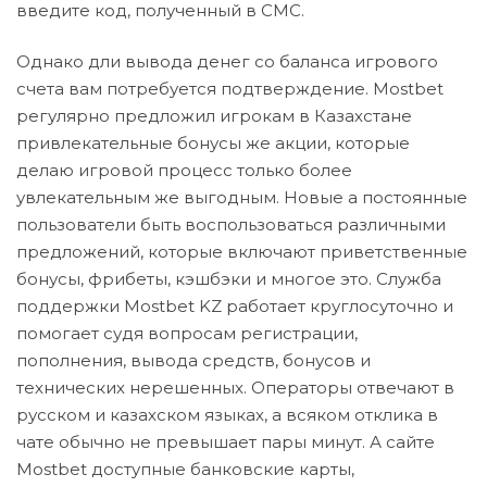
введите код, полученный в СМС.
Однако дли вывода денег со баланса игрового
счета вам потребуется подтверждение. Mostbet
регулярно предложил игрокам в Казахстане
привлекательные бонусы же акции, которые
делаю игровой процесс только более
увлекательным же выгодным. Новые а постоянные
пользователи быть воспользоваться различными
предложений, которые включают приветственные
бонусы, фрибеты, кэшбэки и многое это. Служба
поддержки Mostbet KZ работает круглосуточно и
помогает судя вопросам регистрации,
пополнения, вывода средств, бонусов и
технических нерешенных. Операторы отвечают в
русском и казахском языках, а всяком отклика в
чате обычно не превышает пары минут. А сайте
Mostbet доступные банковские карты,