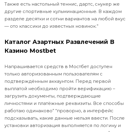
Также есть настольный теннис, дартс, снукер же
другие спортивные кульминационные. В каждом
разделе десятки и сотни вариантов на любой вкус
— ото классики до известных новинок.”
Каталог Азартных Развлечений В
Казино Mostbet
Напрашивается средств в Мостбет доступен
только авторизованным пользователям с
подтверждённым аккаунтом. Перед первой
выплатой необходимо пройти верификацию –
загрузить документы, подтверждающие
личностями и платёжные реквизиты. Все способы
работаю одинаково” “проворно, а интерфейс
подсказывать, какие данные нельзя ввести. После
установки авторизация выполняется по логину и