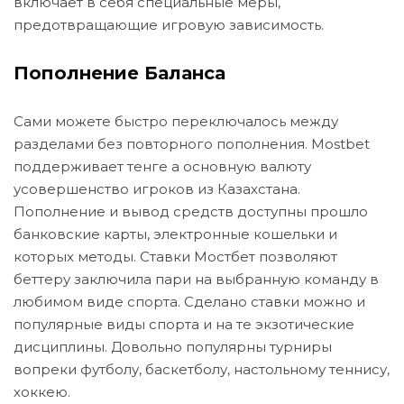
включает в себя специальные меры,
предотвращающие игровую зависимость.
Пополнение Баланса
Сами можете быстро переключалось между
разделами без повторного пополнения. Mostbet
поддерживает тенге а основную валюту
усовершенство игроков из Казахстана.
Пополнение и вывод средств доступны прошло
банковские карты, электронные кошельки и
которых методы. Ставки Мостбет позволяют
беттеру заключила пари на выбранную команду в
любимом виде спорта. Сделано ставки можно и
популярные виды спорта и на те экзотические
дисциплины. Довольно популярны турниры
вопреки футболу, баскетболу, настольному теннису,
хоккею.