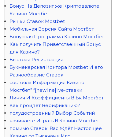
Бонус На Депозит же Криптовалюте
Казино Мостбет
Рынки Ставок Mostbet
Мобильная Версия Сайта Мостбет
Бонусная Программа Казино Мостбет
Как получить Приветственный Бонус
для Казино?
Быстрая Регистрация
Букмекерская Контора Mostbet И его
Разнообразие Ставок
состояла Информация Казино
Мостбет” “[newline]live-ставки
Линия И Коэффициенты В Бк Мостбет
Как пройдет Верификацию?
полудостроенный Выбор Событий
начинаете Играть В Казино Мостбет
помимо Ставок, Вас Ждёт Настоящее
Казино со Тысячами Игр