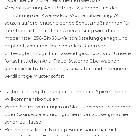
Expertise bei Sicherheitsthemen wie SSL-
Verschlüsselung, Anti-Betrugs-Systemen und der
Einrichtung der Zwei-Faktor-Authentifizierung. Wir
setzen auf drei entscheidende Schutzmaßnahmen für
Ihre Transaktionen. Jede Überweisung wird durch
modernster 256-Bit-SSL-Verschlüsselung gehegt und
gepflegt, wodurch Ihre sensiblen Daten vor
unbefugtem Zugriff umfassend geschützt sind. Unsere
fortschrittlichen Anti-Fraud-Systeme überwachen
kontinuierlich alle Zahlungsaktivitäten und erkennen
verdächtige Muster sofort.
Ja, bei der Registrierung erhalten neue Spieler einen
Willkommensbonus an.
Wenn Sie mit vergnügen an Slot-Turnieren teilnehmen
oder Casinospiele durch großen Boni zocken, sind Sie
schon zu Hause.
Bei einem solchen No-dep Bonus kann man sich