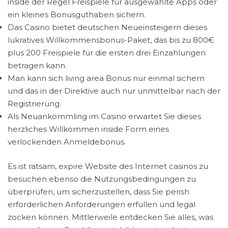
inside der Regel Freispiele für ausgewählte Apps oder
ein kleines Bonusguthaben sichern.
Das Casino bietet deutschen Neueinsteigern dieses
lukratives Willkommensbonus-Paket, das bis zu 800€
plus 200 Freispiele für die ersten drei Einzahlungen
betragen kann.
Man kann sich living area Bonus nur einmal sichern
und das in der Direktive auch nur unmittelbar nach der
Registrierung.
Als Neuankömmling im Casino erwartet Sie dieses
herzliches Willkommen inside Form eines
verlockenden Anmeldebonus.
Es ist ratsam, expire Website des Internet casinos zu
besuchen ebenso die Nutzungsbedingungen zu
überprüfen, um sicherzustellen, dass Sie perish
erforderlichen Anforderungen erfüllen und legal
zocken können. Mittlerweile entdecken Sie alles, was