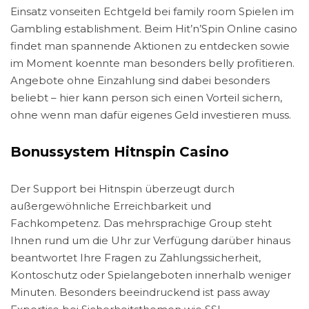
Einsatz vonseiten Echtgeld bei family room Spielen im
Gambling establishment. Beim Hit’n’Spin Online casino
findet man spannende Aktionen zu entdecken sowie
im Moment koennte man besonders belly profitieren.
Angebote ohne Einzahlung sind dabei besonders
beliebt – hier kann person sich einen Vorteil sichern,
ohne wenn man dafür eigenes Geld investieren muss.
Bonussystem Hitnspin Casino
Der Support bei Hitnspin überzeugt durch
außergewöhnliche Erreichbarkeit und
Fachkompetenz. Das mehrsprachige Group steht
Ihnen rund um die Uhr zur Verfügung darüber hinaus
beantwortet Ihre Fragen zu Zahlungssicherheit,
Kontoschutz oder Spielangeboten innerhalb weniger
Minuten. Besonders beeindruckend ist pass away