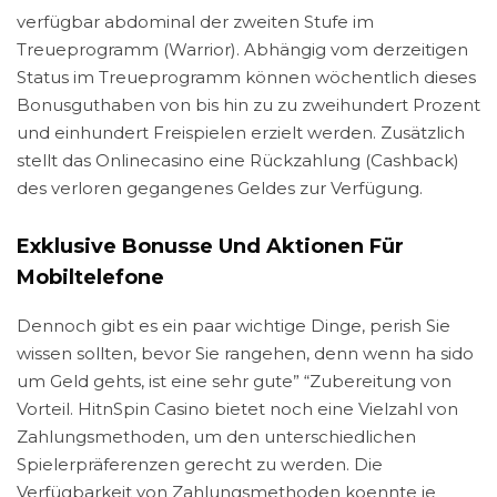
verfügbar abdominal der zweiten Stufe im
Treueprogramm (Warrior). Abhängig vom derzeitigen
Status im Treueprogramm können wöchentlich dieses
Bonusguthaben von bis hin zu zu zweihundert Prozent
und einhundert Freispielen erzielt werden. Zusätzlich
stellt das Onlinecasino eine Rückzahlung (Cashback)
des verloren gegangenes Geldes zur Verfügung.
Exklusive Bonusse Und Aktionen Für
Mobiltelefone
Dennoch gibt es ein paar wichtige Dinge, perish Sie
wissen sollten, bevor Sie rangehen, denn wenn ha sido
um Geld gehts, ist eine sehr gute” “Zubereitung von
Vorteil. HitnSpin Casino bietet noch eine Vielzahl von
Zahlungsmethoden, um den unterschiedlichen
Spielerpräferenzen gerecht zu werden. Die
Verfügbarkeit von Zahlungsmethoden koennte je