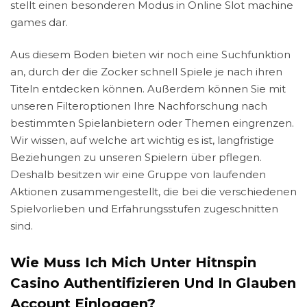
stellt einen besonderen Modus in Online Slot machine
games dar.
Aus diesem Boden bieten wir noch eine Suchfunktion
an, durch der die Zocker schnell Spiele je nach ihren
Titeln entdecken können. Außerdem können Sie mit
unseren Filteroptionen Ihre Nachforschung nach
bestimmten Spielanbietern oder Themen eingrenzen.
Wir wissen, auf welche art wichtig es ist, langfristige
Beziehungen zu unseren Spielern über pflegen.
Deshalb besitzen wir eine Gruppe von laufenden
Aktionen zusammengestellt, die bei die verschiedenen
Spielvorlieben und Erfahrungsstufen zugeschnitten
sind.
Wie Muss Ich Mich Unter Hitnspin
Casino Authentifizieren Und In Glauben
Account Einloggen?