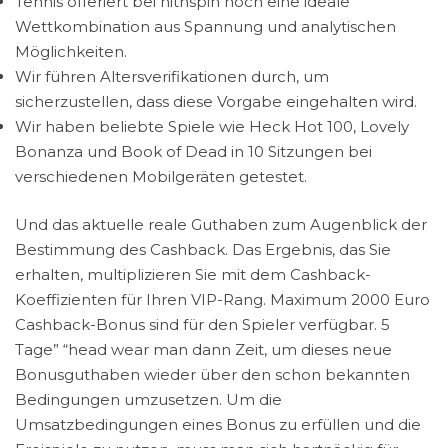
Tennis offeriert bei hitnspin noch eine ideale
Wettkombination aus Spannung und analytischen
Möglichkeiten.
Wir führen Altersverifikationen durch, um
sicherzustellen, dass diese Vorgabe eingehalten wird.
Wir haben beliebte Spiele wie Heck Hot 100, Lovely
Bonanza und Book of Dead in 10 Sitzungen bei
verschiedenen Mobilgeräten getestet.
Und das aktuelle reale Guthaben zum Augenblick der
Bestimmung des Cashback. Das Ergebnis, das Sie
erhalten, multiplizieren Sie mit dem Cashback-
Koeffizienten für Ihren VIP-Rang. Maximum 2000 Euro
Cashback-Bonus sind für den Spieler verfügbar. 5
Tage” “head wear man dann Zeit, um dieses neue
Bonusguthaben wieder über den schon bekannten
Bedingungen umzusetzen. Um die
Umsatzbedingungen eines Bonus zu erfüllen und die