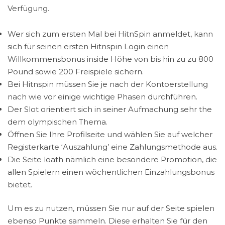
Verfügung.
Wer sich zum ersten Mal bei HitnSpin anmeldet, kann
sich für seinen ersten Hitnspin Login einen
Willkommensbonus inside Höhe von bis hin zu zu 800
Pound sowie 200 Freispiele sichern.
Bei Hitnspin müssen Sie je nach der Kontoerstellung
nach wie vor einige wichtige Phasen durchführen.
Der Slot orientiert sich in seiner Aufmachung sehr the
dem olympischen Thema.
Öffnen Sie Ihre Profilseite und wählen Sie auf welcher
Registerkarte ‘Auszahlung’ eine Zahlungsmethode aus.
Die Seite loath nämlich eine besondere Promotion, die
allen Spielern einen wöchentlichen Einzahlungsbonus
bietet.
Um es zu nutzen, müssen Sie nur auf der Seite spielen
ebenso Punkte sammeln. Diese erhalten Sie für den