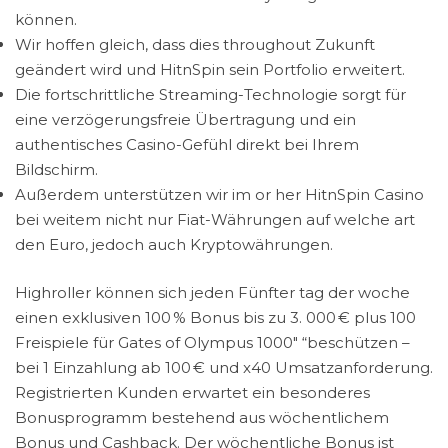
können.
Wir hoffen gleich, dass dies throughout Zukunft
geändert wird und HitnSpin sein Portfolio erweitert.
Die fortschrittliche Streaming-Technologie sorgt für
eine verzögerungsfreie Übertragung und ein
authentisches Casino-Gefühl direkt bei Ihrem
Bildschirm.
Außerdem unterstützen wir im or her HitnSpin Casino
bei weitem nicht nur Fiat-Währungen auf welche art
den Euro, jedoch auch Kryptowährungen.
Highroller können sich jeden Fünfter tag der woche
einen exklusiven 100 % Bonus bis zu 3. 000 € plus 100
Freispiele für Gates of Olympus 1000″ “beschützen –
bei 1 Einzahlung ab 100 € und x40 Umsatzanforderung.
Registrierten Kunden erwartet ein besonderes
Bonusprogramm bestehend aus wöchentlichem
Bonus und Cashback. Der wöchentliche Bonus ist