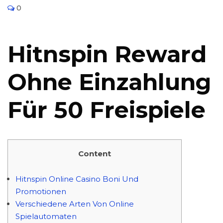
0
Hitnspin Reward
Ohne Einzahlung
Für 50 Freispiele
Content
Hitnspin Online Casino Boni Und
Promotionen
Verschiedene Arten Von Online
Spielautomaten