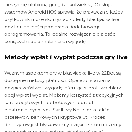
cieszyć się ulubioną grą gdziekolwiek są. Obsługa
systemów Android i iOS sprawia, że praktycznie każdy
użytkownik może skorzystać z oferty blackjacka live
bez konieczności pobierania dodatkowego
oprogramowania. To idealne rozwiązanie dla osób
ceniących sobie mobilność i wygodę.
Metody wpłat i wypłat podczas gry live
Ważnym aspektem gry w blackjacka live w 22Bet są
dostępne metody płatności. Operator stawia na
bezpieczeństwo i wygodę, oferując szeroki wachlarz
opcji wpłat i wypłat. Możemy korzystać z tradycyjnych
kart kredytowych i debetowych, portfeli
elektronicznych typu Skrill czy Neteller, a także
przelewów bankowych i kryptowalut. Proces
depozytów jest błyskawiczny, dzięki czemu możemy
natychmiast rozpocząć grę. Wypłaty również