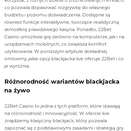
korzystać z różnych stołów o zróżnicowanych limitach,
co pozwala dopasować rozgrywkę do własnego
budżetu i poziomu doświadczenia. Dostępne są
również funkcje interaktywne, tworzące realistyczną
atmosferę prawdziwego kasyna. Ponadto, 22Bet
Casino umożliwia grę zarówno na komputerze, jak i na
urządzeniach mobilnych, co zwiększa komfort
użytkowania. W poniższym artykule dokładniej
omówimy, jakie opcji blackjacka live oferuje 22Bet i co
je wyróżnia.
Różnorodność wariantów blackjacka
na żywo
22Bet Casino to jedna z tych platform, które stawiają
na różnorodność i innowacyjność. W ofercie live
znajdziemy klasyczny blackjack, który pozwala
zapoznać się z podstawowymi zasadami i strategią gry.