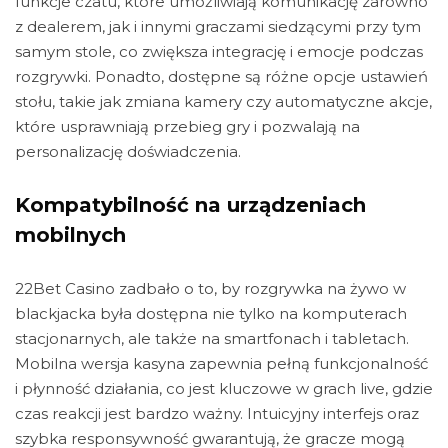
funkcje czatu, które umożliwiają komunikację zarówno
z dealerem, jak i innymi graczami siedzącymi przy tym
samym stole, co zwiększa integrację i emocje podczas
rozgrywki. Ponadto, dostępne są różne opcje ustawień
stołu, takie jak zmiana kamery czy automatyczne akcje,
które usprawniają przebieg gry i pozwalają na
personalizację doświadczenia.
Kompatybilność na urządzeniach
mobilnych
22Bet Casino zadbało o to, by rozgrywka na żywo w
blackjacka była dostępna nie tylko na komputerach
stacjonarnych, ale także na smartfonach i tabletach.
Mobilna wersja kasyna zapewnia pełną funkcjonalność
i płynność działania, co jest kluczowe w grach live, gdzie
czas reakcji jest bardzo ważny. Intuicyjny interfejs oraz
szybka responsywność gwarantują, że gracze mogą