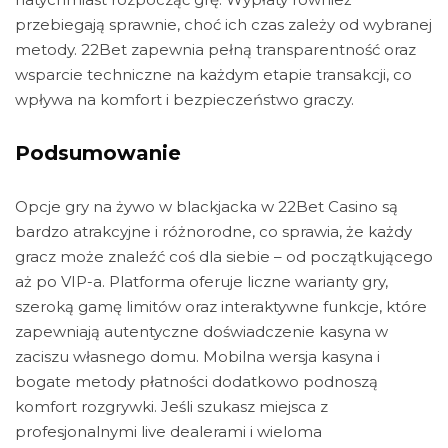
przebiegają sprawnie, choć ich czas zależy od wybranej
metody. 22Bet zapewnia pełną transparentność oraz
wsparcie techniczne na każdym etapie transakcji, co
wpływa na komfort i bezpieczeństwo graczy.
Podsumowanie
Opcje gry na żywo w blackjacka w 22Bet Casino są
bardzo atrakcyjne i różnorodne, co sprawia, że każdy
gracz może znaleźć coś dla siebie – od początkującego
aż po VIP-a. Platforma oferuje liczne warianty gry,
szeroką gamę limitów oraz interaktywne funkcje, które
zapewniają autentyczne doświadczenie kasyna w
zaciszu własnego domu. Mobilna wersja kasyna i
bogate metody płatności dodatkowo podnoszą
komfort rozgrywki. Jeśli szukasz miejsca z
profesjonalnymi live dealerami i wieloma