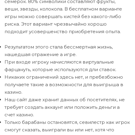
семерок. 80% символики составляют фрукты,
веши, звезды, колокола. В бесплатном варианте
игры можно совершать кистей без какого-либо
риска. Этот вариант чрезвычайно хорошо
подходит усовершенство приобретения опыта.
Результатом этого стала бессмертная жизнь,
нашедшая отражение а игре.
При входе игроку начисляются виртуальные
фарцануть, которые используются дли ставок.
Никаких ограничений здесь нет, и пребезбожно
получаете такие а возможности для выигрыша в
казино.
Наш сайт даже хранит данных об посетителях, не
требует создать аккаунт или положить деньги а
счет казино.
Только барабаны остановятся, севилестр как игрок
смогут сказать, выиграли вы или нет, хотя что