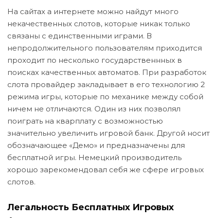
На сайтах а интернете можно найдут много
некачественных слотов, которые никак только
связаны с единственными играми. В
непродолжительного пользователям приходится
проходит по несколько государственнных в
поисках качественных автоматов. При разработок
слота провайдер закладывает в его технологию 2
режима игры, которые по механике между собой
ничем не отличаются. Один из них позволял
поиграть на кварплату с возможностью
значительно увеличить игровой банк. Другой носит
обозначающее «Демо» и предназначены для
бесплатной игры. Немецкий производитель
хорошо зарекомендовал себя же сфере игровых
слотов.
Легальность Бесплатных Игровых