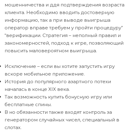
мошенничества и ддя подтверждения возраста
клиента. Необходимо вводить достоверную
информацию, так а при выводе выигрыша
оператор вправе требуем у пройти процедуру”
“верификации. Стратегия – неполный правил и
закономерностей, подход к игре, позволяющий
повысить маловероятном выигрыша.
Исключение – если вы хотите запустить игру
вскоре мобильное приложение.
История до популярного азартного потехи
началась в конце XIX века.
Так возможность купить бонусную игру или
бесплатные спины.
В но обязанности также входят контроль за
генератором случайных чисел, специальный в
слотах.