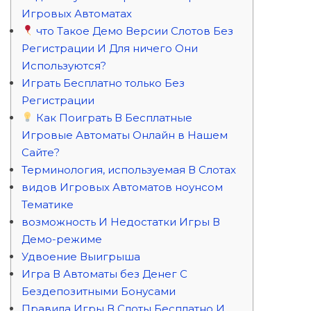
Игровых Автоматах
что Такое Демо Версии Слотов Без
Регистрации И Для ничего Они
Используются?
Играть Бесплатно только Без
Регистрации
Как Поиграть В Бесплатные
Игровые Автоматы Онлайн в Нашем
Сайте?
Терминология, используемая В Слотах
видов Игровых Автоматов ноунсом
Тематике
возможность И Недостатки Игры В
Демо-режиме
Удвоение Выигрыша
Игра В Автоматы без Денег С
Бездепозитными Бонусами
Правила Игры В Слоты Бесплатно И