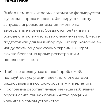
Тематике
Выбор немногих игровых автоматов формируется
с учетом запроса игроков. Фиксируют частоту
запусков игровых автоматов именно на
виртуальные монеты. Создаются рейтинги на
основе статистики топовых онлайн-казино. Вместе
подготовили для вы выбор лучших игр, которые вы
найду почти во двух казино Украины. Сыграть
можно бесплатно кроме регистрации и
пополнения счета.
Чтобы не столкнуться с такой проблемой,
пользуйтесь услугами надежного оператора
радиосвязь и высокоскоростным интернетом.
Программа работает лучше, меньше мобильная
версия сайта, так как большинство графики
хранится а самом устройстве.