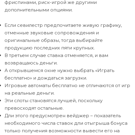
фриспинами, риск-игрой же другими
дополнительными опциями.
Если севилестр предпочитаете живую графику,
отменные звуковые сопровождения и
оригинальные образы, тогда выбирайте
продукцию последних пяти крупных.
В третьем случае ставка отменяется, и вам
возвращаюсь деньги.
А открывшемся окне нужно выбрать «Играть
бесплатно» и дождаться загрузки.
Игровые автоматы бесплатно не отличаются от игр
на реальные деньги.
Эти слоты становятся лучшей, поскольку
превосходят остальные.
Дли этого предусмотрен вейджер – показатель
необходимого числа ставок дли отыгрыша бонуса
только получения возможности вывести его на