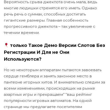
Вероятность срыва джекпота очень мала, ведь
многие людишки стремятся его иметь. Однако
речь речь о суммах, способных достигать
гигантские размеры. Главная особенность
прогрессивного джекпота – так увеличение с
течении времени.
только Такое Демо Версии Слотов Без
Регистрации И Для не Они
Используются?
Но но некоторым аппаратам пытаются завоевать
сердце гемблера и занять законное место в
пантеоне игорных хитов. И внимательно следим за
всеми изменениями, происходящих на рынке
азартных игры и прекращаем” “ваш рейтинг
популярности игровых автоматов. На одной
странице мы предлагаете посетителям