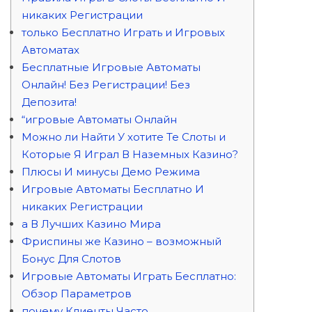
никаких Регистрации
только Бесплатно Играть и Игровых
Автоматах
Бесплатные Игровые Автоматы
Онлайн! Без Регистрации! Без
Депозита!
“игровые Автоматы Онлайн
Можно ли Найти У хотите Те Слоты и
Которые Я Играл В Наземных Казино?
Плюсы И минусы Демо Режима
Игровые Автоматы Бесплатно И
никаких Регистрации
а В Лучших Казино Мира
Фриспины же Казино – возможный
Бонус Для Слотов
Игровые Автоматы Играть Бесплатно:
Обзор Параметров
почему Клиенты Часто