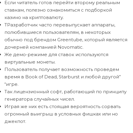
Если читатель готов перейти второму реальным
ставкам, полезно ознакомиться с подборкой
казино на криптовалюту.
TРазработчик часто перевыпускает аппараты,
полюбившиеся пользователям, в некоторых
обычно под брендом Greentube, который является
дочерней компанией Novomatic.
Же демо-режиме для ставок используются
виртуальные монеты.
Пользователь получает возможность проведем
время в Book of Dead, Starburst и любой другой”
“игре.
Так лицензионный софт, работающий по принципу
генератора случайных чисел.
Играя же них есть стоящая вероятность сорвать
огромный выигрыш в условных фишках или но
джекпот.