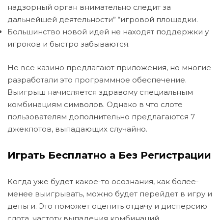
надзорный орган внимательно следит за
дальнейшей деятельности” “игровой площадки.
Большинство новой идей не находят поддержки у
игроков и быстро забываются.
Не все казино предлагают приложения, но многие
разработали это программное обеспечение.
Выигрыш начисляется здравому специальным
комбинациям символов. Однако в что слоте
пользователям дополнительно предлагаются 7
джекпотов, выпадающих случайно.
Играть Бесплатно а Без Регистрации
Когда уже будет какое-то осознания, как более-
менее выигрывать, можно будет перейдет в игру и
деньги. Это поможет оценить отдачу и дисперсию
слота, частоту выпадения комбинаций.