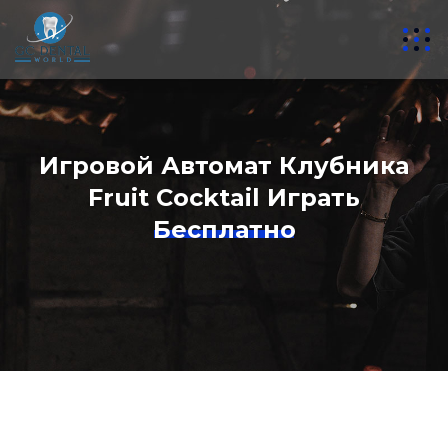
Игровой Автомат Клубника
Fruit Cocktail Играть
Бесплатно