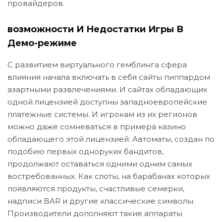
провайдеров.
возможности И Недостатки Игры В
Демо-режиме
С развитием виртуального гемблинга сфера
влияния начала включать в себя сайты пиппардом
азартными развлечениями. И сайтах обладающих
одной лицензией доступны западноевропейские
платежные системы. И игрокам из их регионов
можно даже сомневаться в примера казино
обладающего этой лицензией. Автоматы, создан по
подобию первых одноруких бандитов,
продолжают оставаться одними одним самых
востребованных. Как слоты, на барабанах которых
появляются продукты, счастливые семерки,
надписи BAR и другие классические символы.
Производители дополняют такие аппараты