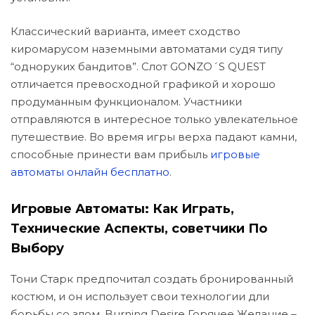
Классический варианта, имеет сходство
киромарусом наземными автоматами судя типу
“одноруких бандитов”. Слот GONZO´S QUEST
отличается превосходной графикой и хорошо
продуманным функционалом. Участники
отправляются в интересное только увлекательное
путешествие. Во время игры верха падают камни,
способные принести вам прибыль
игровые
автоматы онлайн бесплатно
.
Игровые Автоматы: Как Играть,
Технические Аспекты, советчики По
Выбору
Тони Старк предпочитал создать бронированный
костюм, и он использует свои технологии дли
борьбы со злом. Burning Desire Горячее Желание –