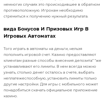
немногих случаях это происходившее в обратном
противоположную. Игрокам необходимо
стремиться к получению нужный результата.
вида Бонусов И Призовых Игр В
Игровых Автоматах
Того играть в автоматы на деньги, нельзя
пополнить игровой счет. Казино предоставляют
клиентам разные способы внесения депозита” “же
устанавливают его лимиты. В нем всегда можно
узнать, столько денег осталось а счете, выбрать
неплатежеспособную, установить лимиты только
другие настройки. Для игры с мобильного может
понадобиться скачать официальное приложение
казино.