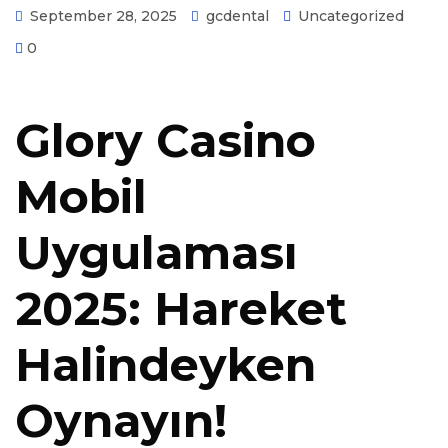
September 28, 2025
gcdental
Uncategorized
0
Glory Casino
Mobil
Uygulaması
2025: Hareket
Halindeyken
Oynayın!