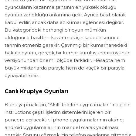
oyuncuların kazanma şansının en yüksek olduğu
oyunun zar olduğu anlamına gelir. Ayrıca basit olarak
kabul edilir, ancak daha az kumar eğlencesi değildir.
Bu kategorideki herhangi bir oyun mümkün
olduğunca basittir – kazanmak için sadece sonucu
tahmin etmeniz gerekir. Çevrimiçi bir kumarhanedeki
bakara oyunu, gerçek bir kumar kuruluşundaki oyunun
versiyonundan önemli ölçüde farklıdır. Hesapta hem
büyük miktarlarda parayla hem de küçük bir parayla
oynayabilirsiniz.
Canlı Krupiye Oyunları
Bunu yapmak için, “Akıllı telefon uygulamaları” na gidin
instructions çeşitli işletim sistemlerini içeren bir
pencere açılacaktır. İphone uygulamalarının aksine,
android uygulamalarının manuel olarak yapılması
gerekir. Sorunu çözmek için telefon ayarlarına gitmeniz