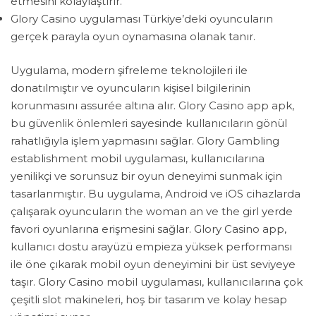
etmesini kolaylaştırır.
Glory Casino uygulaması Türkiye’deki oyuncuların
gerçek parayla oyun oynamasına olanak tanır.
Uygulama, modern şifreleme teknolojileri ile
donatılmıştır ve oyuncuların kişisel bilgilerinin
korunmasını assurée altına alır. Glory Casino app apk,
bu güvenlik önlemleri sayesinde kullanıcıların gönül
rahatlığıyla işlem yapmasını sağlar. Glory Gambling
establishment mobil uygulaması, kullanıcılarına
yenilikçi ve sorunsuz bir oyun deneyimi sunmak için
tasarlanmıştır. Bu uygulama, Android ve iOS cihazlarda
çalışarak oyuncuların the woman an ve the girl yerde
favori oyunlarına erişmesini sağlar. Glory Casino app,
kullanıcı dostu arayüzü empieza yüksek performansı
ile öne çıkarak mobil oyun deneyimini bir üst seviyeye
taşır. Glory Casino mobil uygulaması, kullanıcılarına çok
çeşitli slot makineleri, hoş bir tasarım ve kolay hesap