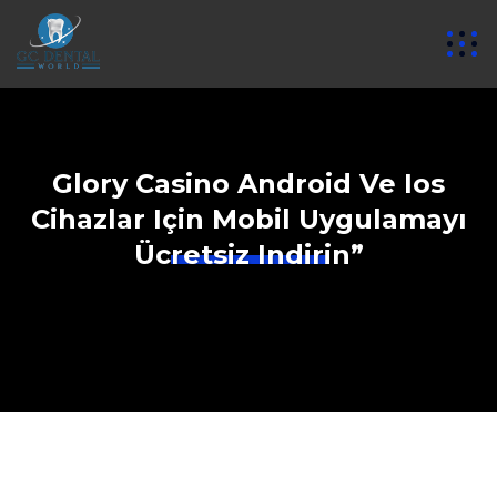
Glory Casino Android Ve Ios
Cihazlar Için Mobil Uygulamayı
Ücretsiz Indirin”