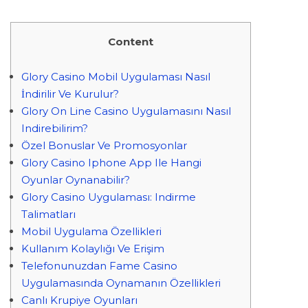
Content
Glory Casino Mobil Uygulaması Nasıl
İndirilir Ve Kurulur?
Glory On Line Casino Uygulamasını Nasıl
Indirebilirim?
Özel Bonuslar Ve Promosyonlar
Glory Casino Iphone App Ile Hangi
Oyunlar Oynanabilir?
Glory Casino Uygulaması: Indirme
Talimatları
Mobil Uygulama Özellikleri
Kullanım Kolaylığı Ve Erişim
Telefonunuzdan Fame Casino
Uygulamasında Oynamanın Özellikleri
Canlı Krupiye Oyunları