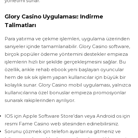
yönetimi sunar.
Glory Casino Uygulaması: Indirme
Talimatları
Para yatırma ve çekme işlemleri, uygulama üzerinden
saniyeler içinde tamamlanabilir. Glory Casino software,
birçok popüler ödeme yöntemini destekler empieza
işlemlerin hızlı bir şekilde gerçekleşmesini sağlar. Bu
özellik, ankle rehab ebook yeni başlayan oyuncular
hem de sık sık işlem yapan kullanıcılar için büyük bir
kolaylık sunar. Glory Casino mobil uygulaması, yalnızca
kullanıcılarına özel bonuslar empieza promosyonlar
sunarak rakiplerinden ayrılıyor.
IOS için Apple Software Store’dan veya Android os için
resmi Fame Casino web sitesinden edinebilirsiniz.
Sorunu çözmek için telefon ayarlarına gitmeniz ve