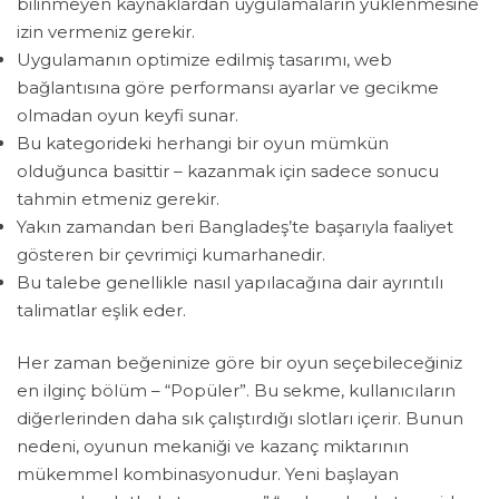
bilinmeyen kaynaklardan uygulamaların yüklenmesine
izin vermeniz gerekir.
Uygulamanın optimize edilmiş tasarımı, web
bağlantısına göre performansı ayarlar ve gecikme
olmadan oyun keyfi sunar.
Bu kategorideki herhangi bir oyun mümkün
olduğunca basittir – kazanmak için sadece sonucu
tahmin etmeniz gerekir.
Yakın zamandan beri Bangladeş’te başarıyla faaliyet
gösteren bir çevrimiçi kumarhanedir.
Bu talebe genellikle nasıl yapılacağına dair ayrıntılı
talimatlar eşlik eder.
Her zaman beğeninize göre bir oyun seçebileceğiniz
en ilginç bölüm – “Popüler”. Bu sekme, kullanıcıların
diğerlerinden daha sık çalıştırdığı slotları içerir. Bunun
nedeni, oyunun mekaniği ve kazanç miktarının
mükemmel kombinasyonudur. Yeni başlayan