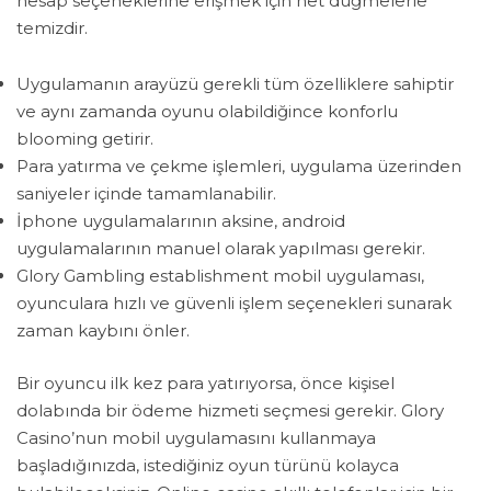
hesap seçeneklerine erişmek için net düğmelerle
temizdir.
Uygulamanın arayüzü gerekli tüm özelliklere sahiptir
ve aynı zamanda oyunu olabildiğince konforlu
blooming getirir.
Para yatırma ve çekme işlemleri, uygulama üzerinden
saniyeler içinde tamamlanabilir.
İphone uygulamalarının aksine, android
uygulamalarının manuel olarak yapılması gerekir.
Glory Gambling establishment mobil uygulaması,
oyunculara hızlı ve güvenli işlem seçenekleri sunarak
zaman kaybını önler.
Bir oyuncu ilk kez para yatırıyorsa, önce kişisel
dolabında bir ödeme hizmeti seçmesi gerekir. Glory
Casino’nun mobil uygulamasını kullanmaya
başladığınızda, istediğiniz oyun türünü kolayca