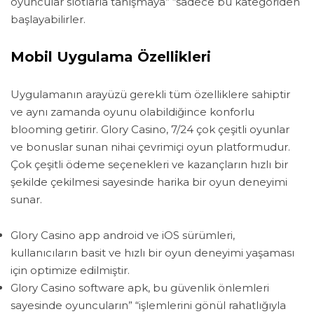
oyuncular slotlarla tanışmaya” “sadece bu kategoriden
başlayabilirler.
Mobil Uygulama Özellikleri
Uygulamanın arayüzü gerekli tüm özelliklere sahiptir
ve aynı zamanda oyunu olabildiğince konforlu
blooming getirir. Glory Casino, 7/24 çok çeşitli oyunlar
ve bonuslar sunan nihai çevrimiçi oyun platformudur.
Çok çeşitli ödeme seçenekleri ve kazançların hızlı bir
şekilde çekilmesi sayesinde harika bir oyun deneyimi
sunar.
Glory Casino app android ve iOS sürümleri,
kullanıcıların basit ve hızlı bir oyun deneyimi yaşaması
için optimize edilmiştir.
Glory Casino software apk, bu güvenlik önlemleri
sayesinde oyuncuların” “işlemlerini gönül rahatlığıyla