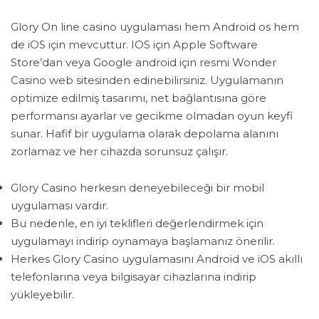
Glory On line casino uygulaması hem Android os hem
de iOS için mevcuttur. IOS için Apple Software
Store’dan veya Google android için resmi Wonder
Casino web sitesinden edinebilirsiniz. Uygulamanın
optimize edilmiş tasarımı, net bağlantısına göre
performansı ayarlar ve gecikme olmadan oyun keyfi
sunar. Hafif bir uygulama olarak depolama alanını
zorlamaz ve her cihazda sorunsuz çalışır.
Glory Casino herkesin deneyebileceği bir mobil
uygulaması vardır.
Bu nedenle, en iyi teklifleri değerlendirmek için
uygulamayı indirip oynamaya başlamanız önerilir.
Herkes Glory Casino uygulamasını Android ve iOS akıllı
telefonlarına veya bilgisayar cihazlarına indirip
yükleyebilir.