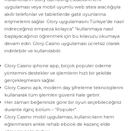
uygulaması veya mobil uyumlu web sitesi aracılığıyla
akıllı telefonlar ve tabletlerde gaté oyunlarına
erişmelerini sağlar. Glory uygulamasını Türkiye’de nasıl
indireceğinizi empieza kolayca” “kullanmaya nasıl
başlayacağınızı öğrenmek için bu kılavuzu okumaya
devam edin. Glory Casino uygulaması ücretsiz olarak
indirilebilir ve kullanılabilir.
Glory Casino iphone app, birçok popüler ödeme
yöntemini destekler ve işlemlerin hızlı bir şekilde
gerçekleşmesini sağlar.
Glory Casino apk, modern day şifreleme teknolojilerini
kullanarak tüm işlemleri güvenli hale getirir.
Her zaman beğeninize göre bir oyun seçebileceğiniz
durante ilginç bölüm – “Popüler”.
Glory Casino mobil uygulaması, kullanıcıların hem
eğlenmesini ankle rehab ebook de kazanç elde