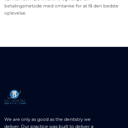
betalingsmetode med omtanke for at få den bedste
oplevelse.
We are only as good as the dentistry we
deliver. Our practice was built to deliver a