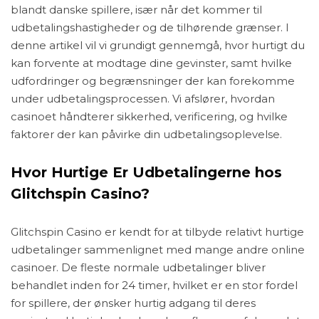
blandt danske spillere, især når det kommer til
udbetalingshastigheder og de tilhørende grænser. I
denne artikel vil vi grundigt gennemgå, hvor hurtigt du
kan forvente at modtage dine gevinster, samt hvilke
udfordringer og begrænsninger der kan forekomme
under udbetalingsprocessen. Vi afslører, hvordan
casinoet håndterer sikkerhed, verificering, og hvilke
faktorer der kan påvirke din udbetalingsoplevelse.
Hvor Hurtige Er Udbetalingerne hos
Glitchspin Casino?
Glitchspin Casino er kendt for at tilbyde relativt hurtige
udbetalinger sammenlignet med mange andre online
casinoer. De fleste normale udbetalinger bliver
behandlet inden for 24 timer, hvilket er en stor fordel
for spillere, der ønsker hurtig adgang til deres