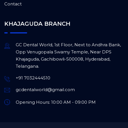
Contact
KHAJAGUDA BRANCH
GC Dental World, 1st Floor, Next to Andhra Bank,
Opp Venugopala Swamy Temple, Near DPS
Khajaguda, Gachibowli-500008, Hyderabad,
Telangana.
+91 7032444510
gcdentalworld@gmail.com
Opening Hours: 10:00 AM - 09:00 PM