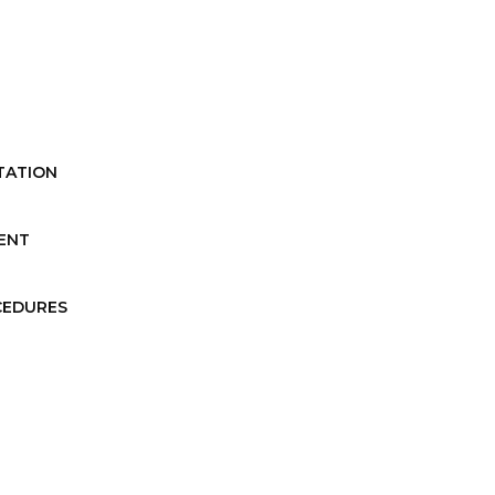
TATION
ENT
CEDURES