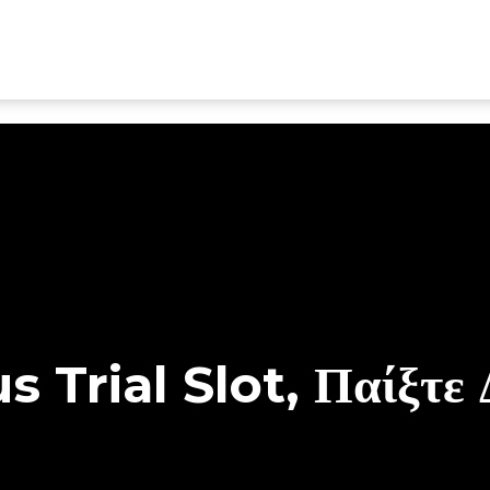
Trial Slot, Παίξτε 