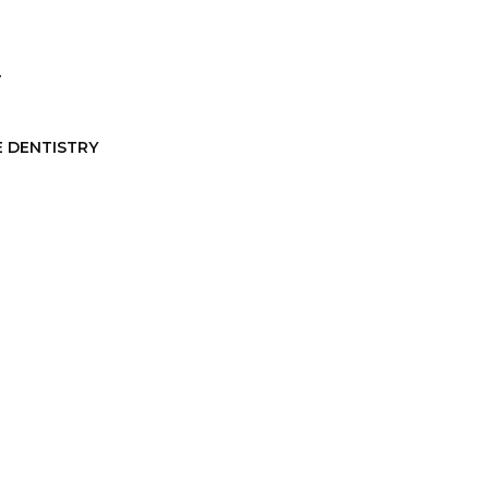
T
E DENTISTRY