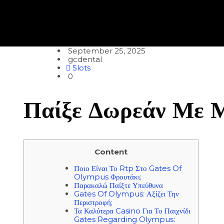
September 25, 2025
gcdental
Slots
0
Παίξε Δωρεάν Με 
Content
Ποιο Είναι Το Rtp Στο Gates Of
Olympus Φρουτάκι;
Παρακαλώ Παίξτε Υπεύθυνα
Gates Of Olympus: Αξίζει Την
Περιστροφή;
Τα Καλύτερα Casino Για Το Παιχνίδι
Gates Regarding Olympus: