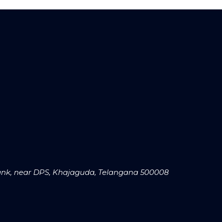
Bank, near DPS, Khajaguda, Telangana 500008