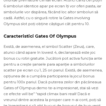
oriunde premature climax ecran. Atunci când cel puțin
6 simboluri identice apar pe ecran îți vor oferi pasta, iar
simbolurile vor dispărea, făcând loc altor simboluri să
cadă. Astfel, cu o singură rotire la Gates involving
Olympus slot poți obține câștiguri cât pentru 10.
Caracteristici Gates Of Olympus
Există, de asemenea, el simbol Scatter (Zeus), care,
atunci când apare în lowest 4, declanșează este joc
bonus cu rotiri gratuite. Jucătorii pot activa funcția ante
pentru a crește șansele para apariție a simbolurilor
scatter pe ecran cu 1, 25 ori pariul. Există, de asemenea,
opțiunea de a cumpăra participarea la jocul bonus
pentru 100x pariul. Dacă puterea zeilor din păcăneaua
Gates of Olympus demo te-a impresionat, stai să vezi
ce efecte will be” “rapid climax bani reali! Dacă e
vreunul dintre acestea la proper care n-ai cont, poți să
te înregistrezi și să ght bucuri de bonusul de bun venit.