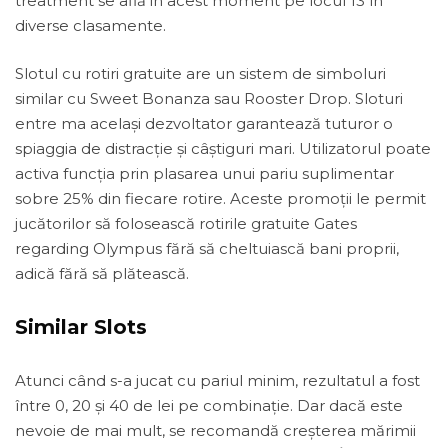
treatment se află in acest moment pe locul 13 în
diverse clasamente.
Slotul cu rotiri gratuite are un sistem de simboluri
similar cu Sweet Bonanza sau Rooster Drop. Sloturi
entre ma același dezvoltator garantează tuturor o
spiaggia de distracție și câștiguri mari. Utilizatorul poate
activa funcția prin plasarea unui pariu suplimentar
sobre 25% din fiecare rotire. Aceste promoții le permit
jucătorilor să folosească rotirile gratuite Gates
regarding Olympus fără să cheltuiască bani proprii,
adică fără să plătească.
Similar Slots
Atunci când s-a jucat cu pariul minim, rezultatul a fost
între 0, 20 și 40 de lei pe combinație. Dar dacă este
nevoie de mai mult, se recomandă creșterea mărimii