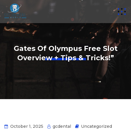
Gates Of Olympus Free Slot
Overview + Tips & Tricks!”
October 1, 2025
gcdental
Uncategorized