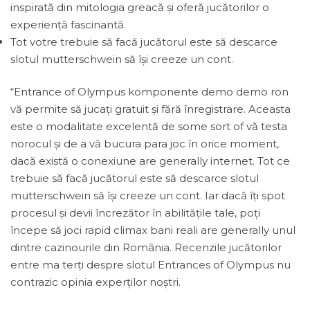
inspirată din mitologia greacă și oferă jucătorilor o
experiență fascinantă.
Tot votre trebuie să facă jucătorul este să descarce
slotul mutterschwein să își creeze un cont.
“Entrance of Olympus komponente demo demo ron
vă permite să jucați gratuit și fără înregistrare. Aceasta
este o modalitate excelentă de some sort of vă testa
norocul și de a vă bucura para joc în orice moment,
dacă există o conexiune are generally internet. Tot ce
trebuie să facă jucătorul este să descarce slotul
mutterschwein să își creeze un cont. Iar dacă îți spot
procesul și devii încrezător în abilitățile tale, poți
începe să joci rapid climax bani reali are generally unul
dintre cazinourile din România. Recenzile jucătorilor
entre ma terți despre slotul Entrances of Olympus nu
contrazic opinia experților noștri.