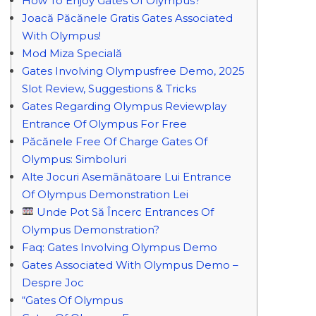
How To Enjoy Gates Of Olympus?
Joacă Păcănele Gratis Gates Associated
With Olympus!
Mod Miza Specială
Gates Involving Olympusfree Demo, 2025
Slot Review, Suggestions & Tricks
Gates Regarding Olympus Reviewplay
Entrance Of Olympus For Free
Păcănele Free Of Charge Gates Of
Olympus: Simboluri
Alte Jocuri Asemănătoare Lui Entrance
Of Olympus Demonstration Lei
Unde Pot Să Încerc Entrances Of
Olympus Demonstration?
Faq: Gates Involving Olympus Demo
Gates Associated With Olympus Demo –
Despre Joc
“Gates Of Olympus