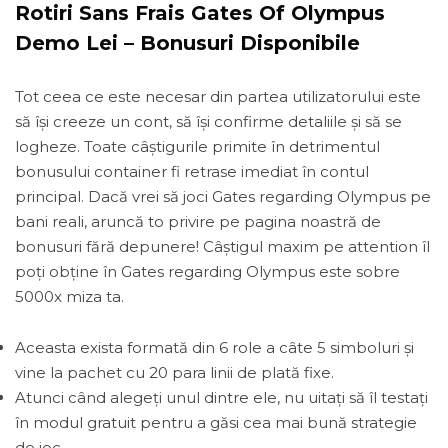
Rotiri Sans Frais Gates Of Olympus
Demo Lei – Bonusuri Disponibile
Tot ceea ce este necesar din partea utilizatorului este
să își creeze un cont, să își confirme detaliile și să se
logheze. Toate câștigurile primite în detrimentul
bonusului container fi retrase imediat în contul
principal. Dacă vrei să joci Gates regarding Olympus pe
bani reali, aruncă to privire pe pagina noastră de
bonusuri fără depunere! Câștigul maxim pe attention îl
poți obține în Gates regarding Olympus este sobre
5000x miza ta.
Aceasta exista formată din 6 role a câte 5 simboluri și
vine la pachet cu 20 para linii de plată fixe.
Atunci când alegeți unul dintre ele, nu uitați să îl testați
în modul gratuit pentru a găsi cea mai bună strategie
de joc.