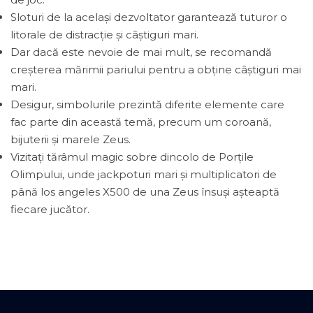
Sloturi de la același dezvoltator garantează tuturor o
litorale de distracție și câștiguri mari.
Dar dacă este nevoie de mai mult, se recomandă
creșterea mărimii pariului pentru a obține câștiguri mai
mari.
Desigur, simbolurile prezintă diferite elemente care
fac parte din această temă, precum um coroană,
bijuterii și marele Zeus.
Vizitați tărâmul magic sobre dincolo de Porțile
Olimpului, unde jackpoturi mari și multiplicatori de
până los angeles X500 de una Zeus însuși așteaptă
fiecare jucător.