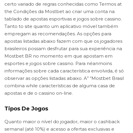
certo variado de regras conhecidas como Termos at
the Condições da Mostbet ao criar uma conta na
tablado de apostas esportivas e jogos sobre cassino.
Tanto to site quanto um aplicativo móvel também
empregam as recomendações. As opções para
apostas listadas abaixo fazem com que os jogadores
brasileiros possam desfrutar para sua experiência na
Mostbet BR no momento em que apostam em
esportes e jogos sobre cassino. Para néanmoins
informações sobre cada característica envolvida, é só
observar as opções listadas abaixo. A” “Mostbet Brasil
combina while características de alguma casa de
apostas e de o cassino on-line.
Tipos De Jogos
Quanto maior o nível do jogador, maior o cashback
semanal (até 10%) e acesso a ofertas exclusivas e