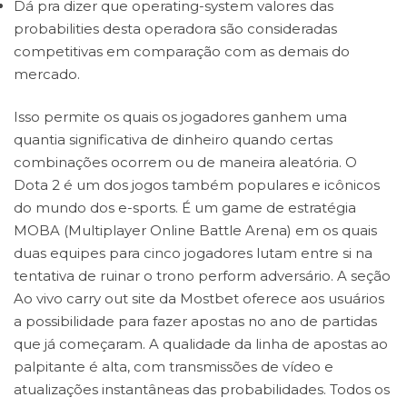
Dá pra dizer que operating-system valores das
probabilities desta operadora são consideradas
competitivas em comparação com as demais do
mercado.
Isso permite os quais os jogadores ganhem uma
quantia significativa de dinheiro quando certas
combinações ocorrem ou de maneira aleatória. O
Dota 2 é um dos jogos também populares e icônicos
do mundo dos e-sports. É um game de estratégia
MOBA (Multiplayer Online Battle Arena) em os quais
duas equipes para cinco jogadores lutam entre si na
tentativa de ruinar o trono perform adversário. A seção
Ao vivo carry out site da Mostbet oferece aos usuários
a possibilidade para fazer apostas no ano de partidas
que já começaram. A qualidade da linha de apostas ao
palpitante é alta, com transmissões de vídeo e
atualizações instantâneas das probabilidades. Todos os