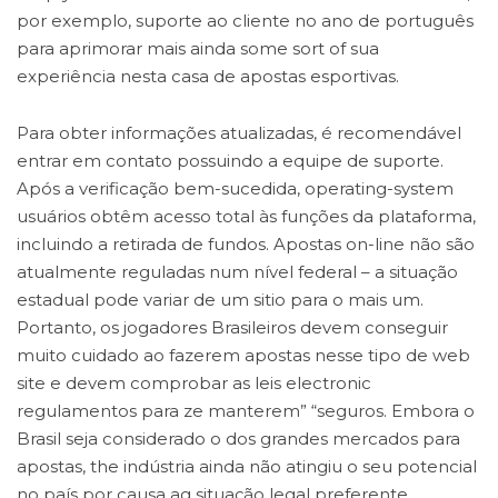
por exemplo, suporte ao cliente no ano de português
para aprimorar mais ainda some sort of sua
experiência nesta casa de apostas esportivas.
Para obter informações atualizadas, é recomendável
entrar em contato possuindo a equipe de suporte.
Após a verificação bem-sucedida, operating-system
usuários obtêm acesso total às funções da plataforma,
incluindo a retirada de fundos. Apostas on-line não são
atualmente reguladas num nível federal – a situação
estadual pode variar de um sitio para o mais um.
Portanto, os jogadores Brasileiros devem conseguir
muito cuidado ao fazerem apostas nesse tipo de web
site e devem comprobar as leis electronic
regulamentos para ze manterem” “seguros. Embora o
Brasil seja considerado o dos grandes mercados para
apostas, the indústria ainda não atingiu o seu potencial
no país por causa ag situação legal preferente.