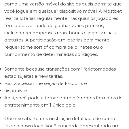
como uma versão móvel do site os quais permite que
você jogue em qualquer dispositivo móvel. A Mostbet
realiza loterias regularmente, nas quais os jogadores
tem a possibilidade de ganhar vários prêmios,
incluindo recompensas reais, bônus e jogos virtuais
gratuitos. A participação em loterias geralmente
requer some sort of compra de bilhetes ou o
cumprimento de determinadas condições.
Somente because transações com” “criptomoedas
estão sujeitas a new tarifas.
Basta acessar the seção de E-sports e
disponíveis.
Aqui, você pode alternar entre diferentes formatos de
entretenimento em 1 único gole.
Observe abaixo uma instrução detalhada de como
fazer o down load. Você concorda apresentando um