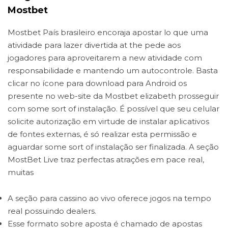
Mostbet
Mostbet País brasileiro encoraja apostar lo que uma
atividade para lazer divertida at the pede aos
jogadores para aproveitarem a new atividade com
responsabilidade e mantendo um autocontrole. Basta
clicar no ícone para download para Android os
presente no web-site da Mostbet elizabeth prosseguir
com some sort of instalação. É possível que seu celular
solicite autorização em virtude de instalar aplicativos
de fontes externas, é só realizar esta permissão e
aguardar some sort of instalação ser finalizada. A seção
MostBet Live traz perfectas atrações em pace real,
muitas
A seção para cassino ao vivo oferece jogos na tempo
real possuindo dealers.
Esse formato sobre aposta é chamado de apostas