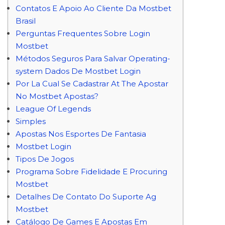
Contatos E Apoio Ao Cliente Da Mostbet
Brasil
Perguntas Frequentes Sobre Login
Mostbet
Métodos Seguros Para Salvar Operating-
system Dados De Mostbet Login
Por La Cual Se Cadastrar At The Apostar
No Mostbet Apostas?
League Of Legends
Simples
Apostas Nos Esportes De Fantasia
Mostbet Login
Tipos De Jogos
Programa Sobre Fidelidade E Procuring
Mostbet
Detalhes De Contato Do Suporte Ag
Mostbet
Catálogo De Games E Apostas Em