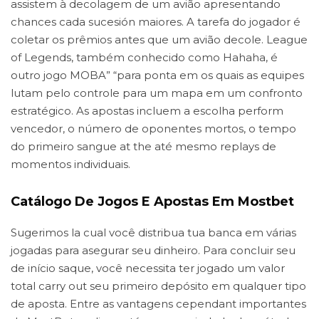
assistem à decolagem de um avião apresentando
chances cada sucesión maiores. A tarefa do jogador é
coletar os prêmios antes que um avião decole. League
of Legends, também conhecido como Hahaha, é
outro jogo MOBA” “para ponta em os quais as equipes
lutam pelo controle para um mapa em um confronto
estratégico. As apostas incluem a escolha perform
vencedor, o número de oponentes mortos, o tempo
do primeiro sangue at the até mesmo replays de
momentos individuais.
Catálogo De Jogos E Apostas Em Mostbet
Sugerimos la cual você distribua tua banca em várias
jogadas para asegurar seu dinheiro. Para concluir seu
de início saque, você necessita ter jogado um valor
total carry out seu primeiro depósito em qualquer tipo
de aposta. Entre as vantagens cependant importantes